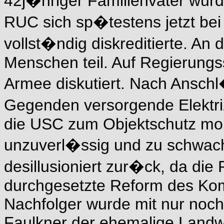
42j�hriger Familienvater wur
RUC sich sp�testens jetzt bei
vollst�ndig diskreditierte. A
Menschen teil. Auf Regierungs
Armee diskutiert. Nach Ansch
Gegenden versorgende Elektr
die USC zum Objektschutz mobi
unzuverl�ssig und zu schwach.
desillusioniert zur�ck, da di
durchgesetzte Reform des Ko
Nachfolger wurde mit nur noch
Faulkner der ehemalige Landwi