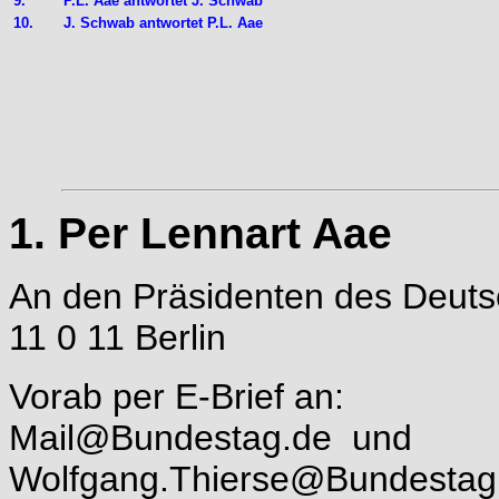
9.
P.L. Aae antwortet J. Schwab
10.
J. Schwab
antwortet P.L. Aae
1. Per Lennart Aae
An den Präsidenten des Deut
11 0 11 Berlin
Vorab per E-Brief an:
Mail@Bundestag.de
und
Wolfgang.Thierse@Bundestag