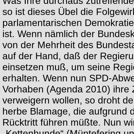
Was Ihre durchaus zutreffende 
so ist dieses Übel die Folgew
parlamentarischen Demokratie,
ist. Wenn nämlich der Bundeska
von der Mehrheit des Bundesta
auf der Hand, daß der Regieru
einsetzen muß, um seine Regi
erhalten. Wenn nun SPD-Abweic
Vorhaben (Agenda 2010) ihre
verweigern wollen, so droht 
herbe Blamage, die aufgrund d
Rücktritt führen müßte. Nun w
„Kettenhunde“ (Müntefering u