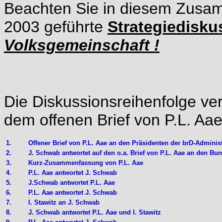
Beachten Sie in diesem Zusam
2003 geführte
Strategiedisk
Volksgemeinschaft
!
Die Diskussionsreihenfolge ver
dem offenen Brief von P.L. Aa
1.
Offener Brief von P.L. Aae an den Präsidenten der brD-Adminis
2.
J. Schwab
antwortet auf den o.a. Brief von P.L. Aae an den B
3.
Kurz-Zusammenfassung von P.L. Aae
4.
P.L. Aae antwortet J. Schwab
5.
J.Schwab antwortet P.L. Aae
6.
P.L. Aae antwortet J. Schwab
7.
I.
Stawitz an J.
Schwab
8.
J. Schwab antwortet P.L. Aae und I. Stawitz