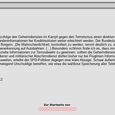
u“ zufolge den Geheimdiensten im Kampf gegen den Terrorismus einen direkte
ninformationen bei Kreditinstituten weiter erleichtert werden. Der Bundesbe
rgern. „Die Wahrscheinlichkeit, kontrolliert zu werden, nimmt deutlich zu, 
nerkennung auf Autobahnen. (...) Besonders schlimm finde ich es, dass immer
ezielte Informationen zur Terrorabwehr zu gewinnen, sollten die Geheimdiens
st und militärischer Abschirmdienst dürfen bisher nur bei Fluglinien Inform
weiten, erteilte der SPD-Politiker dagegen eine klare Absage. Schaar äußert
rwiegend Unschuldige betreffen, wie etwa die wahllose Speicherung aller Telef
12