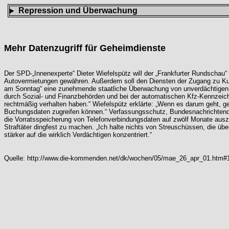
Repression und Überwachung
Mehr Datenzugriff für Geheimdienste
Der SPD-„Innenexperte“ Dieter Wiefelspütz will der „Frankfurter Rundscha
Autovermietungen gewähren. Außerdem soll den Diensten der Zugang zu Kunde
am Sonntag“ eine zunehmende staatliche Überwachung von unverdächtigen Bü
durch Sozial- und Finanzbehörden und bei der automatischen Kfz-Kennzeiche
rechtmäßig verhalten haben.“ Wiefelspütz erklärte: „Wenn es darum geht, g
Buchungsdaten zugreifen können.“ Verfassungsschutz, Bundesnachrichtendien
die Vorratsspeicherung von Telefonverbindungsdaten auf zwölf Monate auszu
Straftäter dingfest zu machen. „Ich halte nichts von Streuschüssen, die übe
stärker auf die wirklich Verdächtigen konzentriert.“
Quelle:
http://www.die-kommenden.net/dk/wochen/05/mae_26_apr_01.htm#