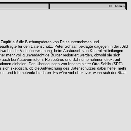
>> Themen
n Zugriff auf die Buchungsdaten von Reiseunternehmen und
auftragte für den Datenschutz, Peter Schaar, beklagte dagegen in der „Bild
etwa bei der Videoüberwachung, beim Austausch von Kontrollmitteilungen
 mehr völlig unverdächtige Bürger registriert werden, obwohl sie sich
te auch bei Autovermietern, Reisebüros und Bahnunternehmen direkt auf
ationen einholen. Den Überlegungen von Innenminister Otto Schily (SPD),
e sich skeptisch, ob die Aufweichung des Datenschutzes dabei helfe, mehr
on- und Internetverkehrsdaten. Es wäre viel effektiver, wenn sich der Staat