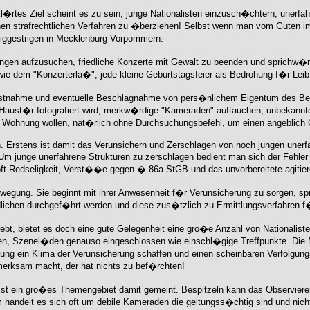
l�rtes Ziel scheint es zu sein, junge Nationalisten einzusch�chtern, unerfahr
hen strafrechtlichen Verfahren zu �berziehen! Selbst wenn man vom Guten 
wiggestrigen in Mecklenburg Vorpommern.
ngen aufzusuchen, friedliche Konzerte mit Gewalt zu beenden und sprichw�rt
 wie dem "Konzerterla�", jede kleine Geburtstagsfeier als Bedrohung f�r Le
estnahme und eventuelle Beschlagnahme von pers�nlichem Eigentum des Be
Haust�r fotografiert wird, merkw�rdige "Kameraden" auftauchen, unbekannte
 Wohnung wollen, nat�rlich ohne Durchsuchungsbefehl, um einen angeblich Ge
n. Erstens ist damit das Verunsichern und Zerschlagen von noch jungen uner
Um junge unerfahrene Strukturen zu zerschlagen bedient man sich der Fehler
oft Redseligkeit, Verst��e gegen � 86a StGB und das unvorbereitete agitieren
egung. Sie beginnt mit ihrer Anwesenheit f�r Verunsicherung zu sorgen, spri
dlichen durchgef�hrt werden und diese zus�tzlich zu Ermittlungsverfahren f
ebt, bietet es doch eine gute Gelegenheit eine gro�e Anzahl von Nationalis
ten, Szenel�den genauso eingeschlossen wie einschl�gige Treffpunkte. Di
ung ein Klima der Verunsicherung schaffen und einen scheinbaren Verfolgung
fmerksam macht, der hat nichts zu bef�rchten!
ist ein gro�es Themengebiet damit gemeint. Bespitzeln kann das Observier
m handelt es sich oft um debile Kameraden die geltungss�chtig sind und nich