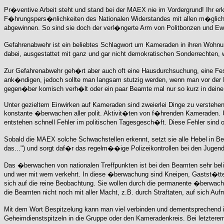
Pr�ventive Arbeit steht und stand bei der MAEX nie im Vordergrund! Ihr erk
F�hrungspers�nlichkeiten des Nationalen Widerstandes mit allen m�glic
abgewinnen. So sind sie doch der verl�ngerte Arm von Politbonzen und E
Gefahrenabwehr ist ein beliebtes Schlagwort um Kameraden in ihren Wohnu
dabei, ausgestattet mit ganz und gar nicht demokratischen Sonderrechten,
Zur Gefahrenabwehr geh�rt aber auch oft eine Hausdurchsuchung, eine F
ank�ndigen, jedoch sollte man langsam stutzig werden, wenn man vor der 
gegen�ber komisch verh�lt oder ein paar Beamte mal nur so kurz in deine
Unter gezieltem Einwirken auf Kameraden sind zweierlei Dinge zu verstehe
konstante �berwachen aller polit. Aktivit�ten von f�hrenden Kameraden. 
entstehen schnell Fehler im politischen Tagesgesch�ft. Diese Fehler sind 
Sobald die MAEX solche Schwachstellen erkennt, setzt sie alle Hebel in Bew
das...") und sorgt daf�r das regelm��ige Polizeikontrollen bei den Jugen
Das �berwachen von nationalen Treffpunkten ist bei den Beamten sehr beli
und wer mit wem verkehrt. In diese �berwachung sind Kneipen, Gastst�t
sich auf die reine Beobachtung. Sie wollen durch die permanente �berwach
die Beamten nicht noch mit aller Macht, z.B. durch Straftaten, auf sich Au
Mit dem Wort Bespitzelung kann man viel verbinden und dementsprechend 
Geheimdienstspitzeln in die Gruppe oder den Kameradenkreis. Bei letztere