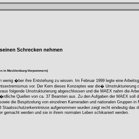
 seinen Schrecken nehmen
hen in Mecklenburg-Vorpommern)
n wenig �ber ihre Entstehung zu wissen. Im Februar 1999 legte eine Arbeits
chtsextremismus vor. Der Kern dieses Konzeptes war die� Umstrukturierung
araus folgende Umstrukturierung abgeschlossen und die MAEX nahm die Arbe
rdliche Quellen von ca. 37 Beamten aus. Zu den Aufgaben der MAEX soll die
sowie die Bespitzelung von einzelnen Kameraden und nationalen Gruppen in
 383 Staatsschutzerkenntnisse aufgenommen wurden zeigt recht eindeutig das 
wer gemacht werden und sie in ihrem normalen Leben schikaniert werden.