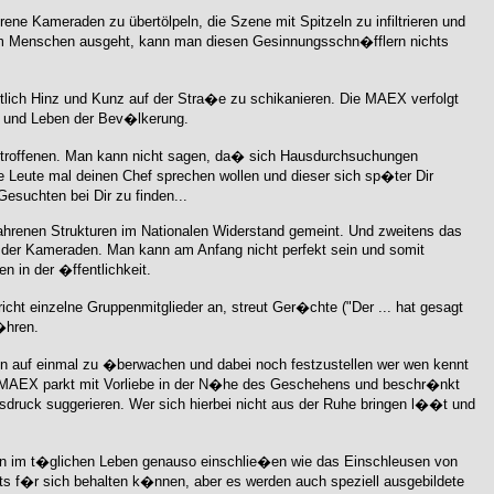
ene Kameraden zu übertölpeln, die Szene mit Spitzeln zu infiltrieren und
im Menschen ausgeht, kann man diesen Gesinnungsschn�fflern nichts
lich Hinz und Kunz auf der Stra�e zu schikanieren. Die MAEX verfolgt
ib und Leben der Bev�lkerung.
troffenen. Man kann nicht sagen, da� sich Hausdurchsuchungen
 Leute mal deinen Chef sprechen wollen und dieser sich sp�ter Dir
suchten bei Dir zu finden...
fahrenen Strukturen im Nationalen Widerstand gemeint. Und zweitens das
 der Kameraden. Man kann am Anfang nicht perfekt sein und somit
 in der �ffentlichkeit.
cht einzelne Gruppenmitglieder an, streut Ger�chte ("Der ... hat gesagt
�hren.
ten auf einmal zu �berwachen und dabei noch festzustellen wer wen kennt
e MAEX parkt mit Vorliebe in der N�he des Geschehens und beschr�nkt
sdruck suggerieren. Wer sich hierbei nicht aus der Ruhe bringen l��t und
en im t�glichen Leben genauso einschlie�en wie das Einschleusen von
ts f�r sich behalten k�nnen, aber es werden auch speziell ausgebildete