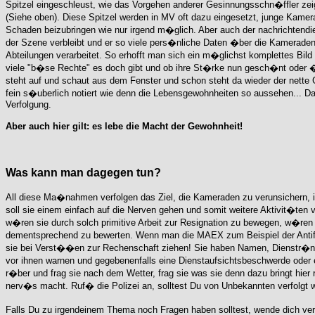
Spitzel eingeschleust, wie das Vorgehen anderer Gesinnungsschn�ffler zeig
(Siehe oben). Diese Spitzel werden in MV oft dazu eingesetzt, junge Kamera
Schaden beizubringen wie nur irgend m�glich. Aber auch der nachrichtendien
der Szene verbleibt und er so viele pers�nliche Daten �ber die Kameraden 
Abteilungen verarbeitet. So erhofft man sich ein m�glichst komplettes 
viele "b�se Rechte" es doch gibt und ob ihre St�rke nun gesch�nt oder 
steht auf und schaut aus dem Fenster und schon steht da wieder der nette Go
fein s�uberlich notiert wie denn die Lebensgewohnheiten so aussehen... D
Verfolgung.
Aber auch hier gilt: es lebe die Macht der Gewohnheit!
Was kann man dagegen tun?
All diese Ma�nahmen verfolgen das Ziel, die Kameraden zu verunsichern,
soll sie einem einfach auf die Nerven gehen und somit weitere Aktivit�te
w�ren sie durch solch primitive Arbeit zur Resignation zu bewegen, w�ren s
dementsprechend zu bewerten. Wenn man die MAEX zum Beispiel der Antifa 
sie bei Verst��en zur Rechenschaft ziehen! Sie haben Namen, Dienstr�n
vor ihnen warnen und gegebenenfalls eine Dienstaufsichtsbeschwerde oder e
r�ber und frag sie nach dem Wetter, frag sie was sie denn dazu bringt hi
Falls Du zu irgendeinem Thema noch Fragen haben solltest, wende dich vertrauensvoll an erfahrene Kameraden. Laߴ Dir bspw. erz�hlen wie eine