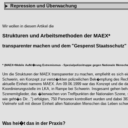
Repression und Überwachung
Wir wollen in diesem Artikel die
Strukturen und Arbeitsmethoden der MAEX*
transparenter machen und dem "Gespenst Staatsschutz"
* (MAEX=Mobile Aufkl�rung Extremismus - Spezialpolizeitruppe gegen Nationale Mensc
Um die Strukturen der MAEX transparenter zu machen, empfiehlt es sich ei
Schwerin, ein Konzept zur verst�rkten polizeilichen Bek�mpfung des Re
aktuelle Einheit namens MAEX. Am 09.06.1999 war das Konzept und die d
Koordinierungsstelle im LKA, in Rampe bei Schwerin. Insgesamt gehen beh�
Szenemitglieder, das �berwachen von Treffpunkten der Nationalen Szene, 
wie geht�s Dir...") erfolgten, 750 Personen kontrolliert wurden und dabei
Vielmehr soll mit dieser Einheit allen Nationalen Menschen das Leben sch
Was hei�t das in der Praxis?