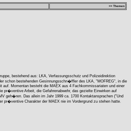
>> Themen
gruppe, bestehend aus: LKA, Verfassungsschutz und Polizeidirektion
 der schon bestehenden Gesinnungsschn�ffler des LKA, "MOFREG", in die
it auf. Momentan besteht die MAEX aus 4 Fachkommissariaten und einer
 pr�ventive Arbeit, die Gefahrenabwehr, das gezielte Einwirken auf
 MV geh�ren. Das allein im Jahr 1999 ca. 1700 Kontaktansprachen ("Und
der pr�ventive Charakter der MAEX nie im Vordergrund zu stehen hatte.