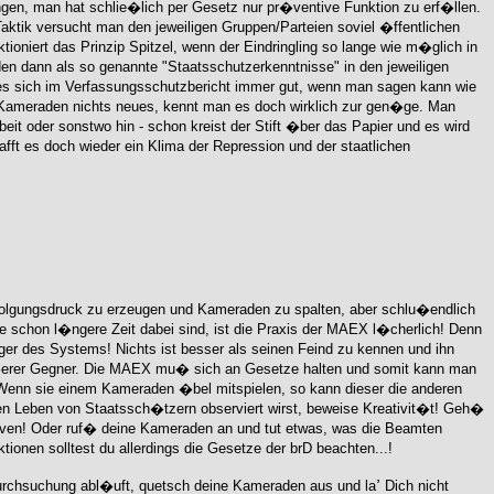
ingen, man hat schlie�lich per Gesetz nur pr�ventive Funktion zu erf�llen.
Taktik versucht man den jeweiligen Gruppen/Parteien soviel �ffentlichen
ioniert das Prinzip Spitzel, wenn der Eindringling so lange wie m�glich in
en dann als so genannte "Staatsschutzerkenntnisse" in den jeweiligen
s sich im Verfassungsschutzbericht immer gut, wenn man sagen kann wie
 Kameraden nichts neues, kennt man es doch wirklich zur gen�ge. Man
eit oder sonstwo hin - schon kreist der Stift �ber das Papier und es wird
ft es doch wieder ein Klima der Repression und der staatlichen
olgungsdruck zu erzeugen und Kameraden zu spalten, aber schlu�endlich
 schon l�ngere Zeit dabei sind, ist die Praxis der MAEX l�cherlich! Denn
nger des Systems! Nichts ist besser als seinen Feind zu kennen und ihn
gr��erer Gegner. Die MAEX mu� sich an Gesetze halten und somit kann man
enn sie einem Kameraden �bel mitspielen, so kann dieser die anderen
chen Leben von Staatssch�tzern observiert wirst, beweise Kreativit�t! Geh�
Nerven! Oder ruf� deine Kameraden an und tut etwas, was die Beamten
Kameraden inspirieren. Bei all diesen Aktionen solltest du allerdings die Gesetze der brD beachten...!