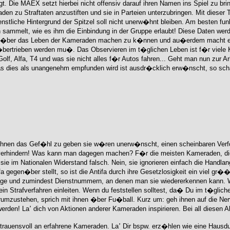
t. Die MAEX setzt hierbei nicht offensiv darauf ihren Namen ins Spiel zu br
den zu Straftaten anzustiften und sie in Parteien unterzubringen. Mit dieser 
stliche Hintergrund der Spitzel soll nicht unerw�hnt bleiben. Am besten funkt
sammelt, wie es ihm die Einbindung in der Gruppe erlaubt! Diese Daten werd
Bild �ber das Leben der Kameraden machen zu k�nnen und au�erdem macht e
�bertrieben werden mu�. Das Observieren im t�glichen Leben ist f�r viele
lf, Alfa, T4 und was sie nicht alles f�r Autos fahren... Geht man nun zur Arb
as dies als unangenehm empfunden wird ist ausdr�cklich erw�nscht, so schaf
 ihnen das Gef�hl zu geben sie w�ren unerw�nscht, einen scheinbaren Verf
n verhindern! Was kann man dagegen machen? F�r die meisten Kameraden, die
ie im Nationalen Widerstand falsch. Nein, sie ignorieren einfach die Handla
gegen�ber stellt, so ist die Antifa durch ihre Gesetzlosigkeit ein viel 
ge und zumindest Dienstnummern, an denen man sie wiedererkennen kann. W
in Strafverfahren einleiten. Wenn du feststellen solltest, da� Du im t�gli
er rumzustehen, sprich mit ihnen �ber Fu�ball. Kurz um: geh ihnen auf die 
nerv�s macht. Ruf� die Polizei an, solltest Du von Unbekannten verfolgt werden! Laߴ dich von Aktionen anderer 
 Hausdurchsuchung abl�uft, quetsch deine Kameraden aus und laߴ Dich nicht