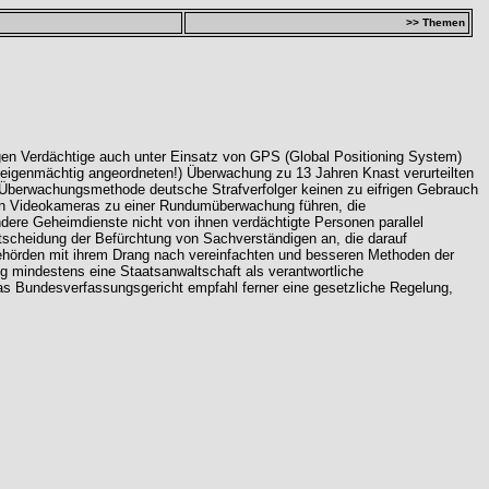
>> Themen
en Verdächtige auch unter Einsatz von GPS (Global Positioning System)
t eigenmächtig angeordneten!) Überwachung zu 13 Jahren Knast verurteilten
r Überwachungsmethode deutsche Strafverfolger keinen zu eifrigen Gebrauch
on Videokameras zu einer Rundumüberwachung führen, die
ndere Geheimdienste nicht von ihnen verdächtigte Personen parallel
ntscheidung der Befürchtung von Sachverständigen an, die darauf
Behörden mit ihrem Drang nach vereinfachten und besseren Methoden der
g mindestens eine Staatsanwaltschaft als verantwortliche
Das Bundesverfassungsgericht empfahl ferner eine gesetzliche Regelung,