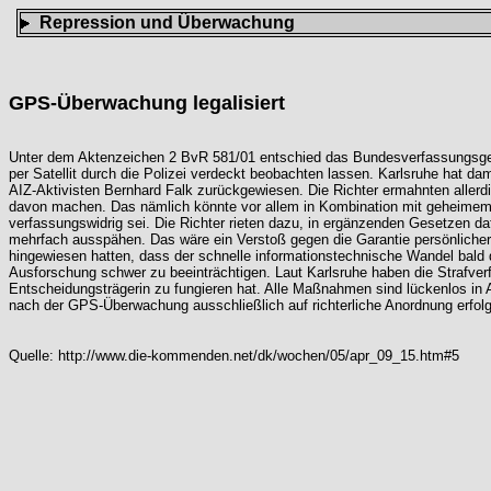
Repression und Überwachung
GPS-Überwachung legalisiert
Unter dem Aktenzeichen 2 BvR 581/01 entschied das Bundesverfassungsgeri
per Satellit durch die Polizei verdeckt beobachten lassen. Karlsruhe hat 
AIZ-Aktivisten Bernhard Falk zurückgewiesen. Die Richter ermahnten allerd
davon machen. Das nämlich könnte vor allem in Kombination mit geheimem
verfassungswidrig sei. Die Richter rieten dazu, in ergänzenden Gesetzen d
mehrfach ausspähen. Das wäre ein Verstoß gegen die Garantie persönlicher 
hingewiesen hatten, dass der schnelle informationstechnische Wandel bald
Ausforschung schwer zu beeinträchtigen. Laut Karlsruhe haben die Strafver
Entscheidungsträgerin zu fungieren hat. Alle Maßnahmen sind lückenlos in 
nach der GPS-Überwachung ausschließlich auf richterliche Anordnung erfol
Quelle:
http://www.die-kommenden.net/dk/wochen/05/apr_09_15.htm#5