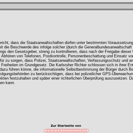
cht, dass die Staatsanwaltschaften dürfen unter bestimmten Voraussetzung
damit die Beschwerde des infolge solcher (durch die Generalbundesanwaltschaf
ings den Gesetzgeber, streng zu kontrollieren, dass nach der Freigabe diese
 Abhören von Telefonen, Postkontrolle, Personenbeschattung und Einsatz v
afür zu sorgen, dass Polizei, Staatsanwaltschaften, Verfassungsschutz und a
Freiheiten im Grundgesetz. Die Karlsruher Richter schlossen sich in ihrer E
 dazu führen könne, die informationelle Selbstbestimmung der Bürger durch 
folgungsbehörden zu berücksichtigen, dass bei polizeilicher GPS-Überwachun
Akten festzuhalten und später einer richterlichen Überprüfung auszusetzen. 
gen kann.