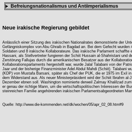
Befreiungsnationalismus und Antiimperialismus
Neue irakische Regierung gebildet
Anlässlich einer Sitzung des irakischen Nationalrates demonstrierte der U
Gefängniskomplex von Abu Ghraib in Bagdad an. Bei dem Gefecht wurden 44 
Soldaten und 8 irakische Kollaborateure. Das irakische Parlament schaffte
Hassani, als Stellvertreter fungieren der Schiit Hussain al-Shahristani und
Zerstörung Fallujas durch die amerikanischen Besatzer aus der Kollaboratio
Kollaborationsparlaments hergestellt war, wurde Jalal Talabani von der Patr
Jaar und der bisherige Finanzminister Adel Abdul Mahdi (Schiit). Talabani 
(KDP) von Mustafa Barsani, später als Chef der PUK, die er 1975 im Exil i
dem Widerstand aus. Als neuer Ministerpräsident wird der Schiit Ibrahm al-
Dezember ebnen soll. Washington nominierte derweil Zalmay Khalilzad zum n
er genau der richtige Mann, um die wirtschaftspolitischen Interessen der Bu
steinreichen Familie angehörenden irakischen Parlamentsabgeordneten Man
Quelle:
http://www.die-kommenden.net/dk/wochen/05/apr_02_08.htm#9