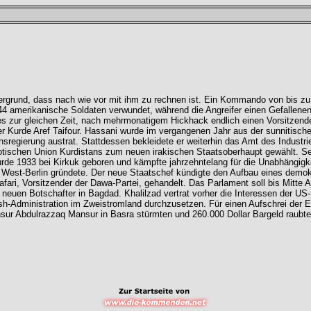
ntergrund, dass nach wie vor mit ihm zu rechnen ist. Ein Kommando von bis 
amerikanische Soldaten verwundet, während die Angreifer einen Gefallenen 
 es zur gleichen Zeit, nach mehrmonatigem Hickhack endlich einen Vorsitzende
 der Kurde Aref Taifour. Hassani wurde im vergangenen Jahr aus der sunnitisc
nsregierung austrat. Stattdessen bekleidete er weiterhin das Amt des Industr
iotischen Union Kurdistans zum neuen irakischen Staatsoberhaupt gewählt. Sein
wurde 1933 bei Kirkuk geboren und kämpfte jahrzehntelang für die Unabhängig
n West-Berlin gründete. Der neue Staatschef kündigte den Aufbau eines demokr
Jafari, Vorsitzender der Dawa-Partei, gehandelt. Das Parlament soll bis Mitt
euen Botschafter in Bagdad. Khalilzad vertrat vorher die Interessen der US-
sh-Administration im Zweistromland durchzusetzen. Für einen Aufschrei der Em
sur Abdulrazzaq Mansur in Basra stürmten und 260.000 Dollar Bargeld raubte