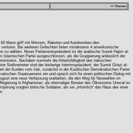
>> Themen
zu 60 Mann griff mit Mörsern, Raketen und Autobomben den
verloren. Bei weiteren Gefechten fielen mindestens 4 amerikanische
n zu wählen. Neuer Parlamentspräsident ist der arabische Sunnit Hajim al-
hen Islamischen Partei ausgeschlossen, als die Gruppierung anlässlich der
ieministers. Nachdem nunmehr die Arbeitsfähigkeit des irakischen
e Stellvertreter sind der bisherige Interimspräsident, der Sunnit Ghazi al-
keit der Kurden vom Irak, zunächst in der Kurdischen Demokratischen Partei
atischen Staatswesens ein und sprach sich für einen politischen Dialog mit
e August eine neue Verfassung erarbeiten, die den Weg für Neuwahlen im
Regierung in Afghanistan, als ehemaliger Berater des Ölkonzerns Unocal ist
pörung sorgten britische Soldaten, als sie „irrtümlich“ das Haus des einer
n.