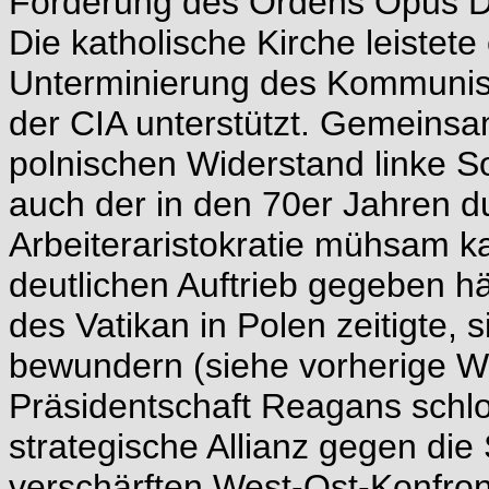
Förderung des Ordens Opus D
Die katholische Kirche leistete
Unterminierung des Kommunismu
der CIA unterstützt. Gemeinsa
polnischen Widerstand linke So
auch der in den 70er Jahren d
Arbeiteraristokratie mühsam k
deutlichen Auftrieb gegeben hä
des Vatikan in Polen zeitigte,
bewundern (siehe vorherige W
Präsidentschaft Reagans sch
strategische Allianz gegen di
verschärften West-Ost-Konfron