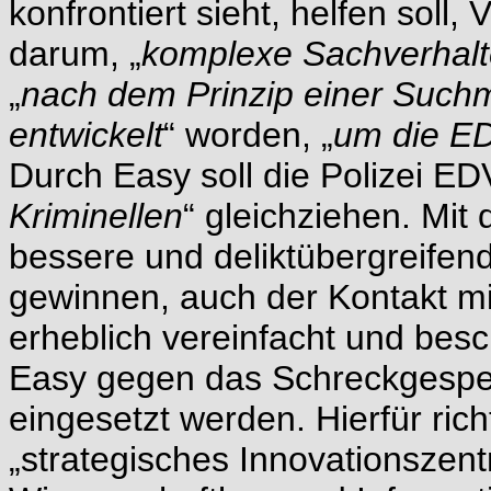
konfrontiert sieht, helfen sol
darum, „
komplexe Sachverhalte
„
nach dem Prinzip einer Suchma
entwickelt
“ worden, „
um die ED
Durch Easy soll die Polizei ED
Kriminellen
“ gleichziehen. Mit
bessere und deliktübergreifende
gewinnen, auch der Kontakt mit
erheblich vereinfacht und bes
Easy gegen das Schreckgespen
eingesetzt werden. Hierfür rich
„strategisches Innovationsze