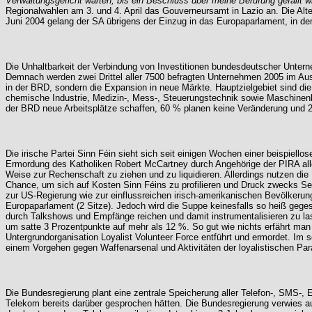
Verwaltungsgericht warten, bis ein Beschluss über meine Berufung gefällt wird
Regionalwahlen am 3. und 4. April das Gouverneursamt in Lazio an. Die Alte
Juni 2004 gelang der SA übrigens der Einzug in das Europaparlament, in de
Die Unhaltbarkeit der Verbindung von Investitionen bundesdeutscher Unter
Demnach werden zwei Drittel aller 7500 befragten Unternehmen 2005 im Ausla
in der BRD, sondern die Expansion in neue Märkte. Hauptzielgebiet sind die
chemische Industrie, Medizin-, Mess-, Steuerungstechnik sowie Maschinenb
der BRD neue Arbeitsplätze schaffen, 60 % planen keine Veränderung und 
Die irische Partei Sinn Féin sieht sich seit einigen Wochen einer beispiell
Ermordung des Katholiken Robert McCartney durch Angehörige der PIRA alle
Weise zur Rechenschaft zu ziehen und zu liquidieren. Allerdings nutzen die
Chance, um sich auf Kosten Sinn Féins zu profilieren und Druck zwecks Se
zur US-Regierung wie zur einflussreichen irisch-amerikanischen Bevölkerung
Europaparlament (2 Sitze). Jedoch wird die Suppe keinesfalls so heiß geges
durch Talkshows und Empfänge reichen und damit instrumentalisieren zu las
um satte 3 Prozentpunkte auf mehr als 12 %. So gut wie nichts erfährt man
Untergrundorganisation Loyalist Volunteer Force entführt und ermordet. I
einem Vorgehen gegen Waffenarsenal und Aktivitäten der loyalistischen Para
Die Bundesregierung plant eine zentrale Speicherung aller Telefon-, SMS-, E-
Telekom bereits darüber gesprochen hätten. Die Bundesregierung verwies auf