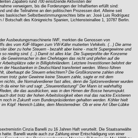
enten Zapatero rund 700 einsitzende Aktivisten der
e verweigern, bis die Forderungen der Inhaftierten erfüllt sind:
 und die Teilnahme an den politischen Prozessen dort. Alleine seit
 des baskischen Selbstbestimmungsrechtes bitte an: José Luis Rodríguez
 / Botschaft des Königreichs Spanien, Lichtensteinallee 1, 10787 Berlin.
r der Ausbeutungsmaschinerie IWF, merkten die Genossen von
uffs des vom KdF-Wagen zum VW-Käfer mutierten Vehikels. (...) Die arme
sler über zu hohe Steuern - bezahlt aber keine - macht Supergewinne und
 niedrig sind. (...) Damit ist alles klar. Die Superprofite der Konzerne
un die Gewinnmacher in den Chefetagen das nicht und pfeifen auf die
beitsplätze oder in Billiglohnländern. Letztere Investitionen belohnt der
n der Hausbanken in Deutschland transferiert werden. Wieso führen
t, überhaupt die Steuern erleichtern? Die Großkonzerne zahlen ohne
hmen trotz guter Gewinne keine Steuern zahle, sagte er mit dem
nichts, die Normalverdiener fast alles, denn die Spitzenverdiener wurden
ich da einer hin und sagt: „Steuerentlastung!“ Der Mann ist wahrhaftig
n. Reden, die das ausdrücken, was in den Hirnen der Bosse herumspukt.
uch dort trotz der hohen Arbeitslosigkeit eben mal das nackte Existieren
en noch in Zukunft vom Bundespräsidenten gehalten werden. Köhler hielt
t im Köpf: Heinrich Lübke, dem Meisterredner. Ob er eine Art Über-Lübke
tremistin Cinzia Banelli zu 16 Jahren Haft verurteilt. Die Staatsanwälte
n hatte. Banelli wurde auch zur Zahlung einer Entschädigung von einer