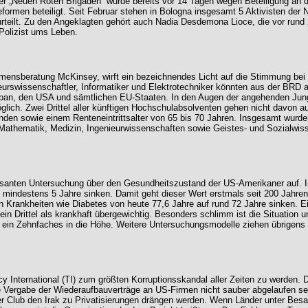
in der „Neuen Roten Brigaden“ wurde bereits vor 14 Tagen wegen Beteiligung 
formen beteiligt. Seit Februar stehen in Bologna insgesamt 5 Aktivisten der N
urteilt. Zu den Angeklagten gehört auch Nadia Desdemona Lioce, die vor rund
Polizist ums Leben.
mensberatung McKinsey, wirft ein bezeichnendes Licht auf die Stimmung be
rswissenschaftler, Informatiker und Elektrotechniker könnten aus der BRD ab
an, den USA und sämtlichen EU-Staaten. In den Augen der angehenden Jungak
glich. Zwei Drittel aller künftigen Hochschulabsolventen gehen nicht davon a
nden sowie einem Renteneintrittsalter von 65 bis 70 Jahren. Insgesamt wur
n, Mathematik, Medizin, Ingenieurwissenschaften sowie Geistes- und Sozial
ssanten Untersuchung über den Gesundheitszustand der US-Amerikaner auf. Inf
 mindestens 5 Jahre sinken. Damit geht dieser Wert erstmals seit 200 Jahre
Krankheiten wie Diabetes von heute 77,6 Jahre auf rund 72 Jahre sinken. Ein
 ein Drittel als krankhaft übergewichtig. Besonders schlimm ist die Situation 
 ein Zehnfaches in die Höhe. Weitere Untersuchungsmodelle ziehen übrigens 
cy International (TI) zum größten Korruptionsskandal aller Zeiten zu werden.
e Vergabe der Wiederaufbauverträge an US-Firmen nicht sauber abgelaufen sei
er Club den Irak zu Privatisierungen drängen werden. Wenn Länder unter Bes