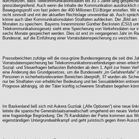
durchsetzen, dass Telekommunikationsdaten bis zu 3 Jahre lang gespeichert
grenzübergreifend. Auch wenn die Inhalte der Kommunikation ausdrücklich ni
Bewegungsprofil von fast jedem der 400 Millionen EU-Bürger erstellen. Mi
nicht sinnvoll und mit der aktuellen Rechtslage unvereinbar ab. Auch sp
könne auch über Kommunikationsdaten Straftaten aufdecken. Der „Bild am S
Monaten zu speichern. Bayerns Innenminister Günther Beckstein (CSU) unter
Telekommunikationsgesetz sieht eine Speicherung von Verkehrsdaten nur i
sechs Monate gespeichert werden. Dies ist erst im vergangenen Jahr im Rah
Bundesrat, auf die Einführung einer Vorratsdatenspeicherung zu verzichten
Presseberichten zufolge will die rosa-grüne Bundesregierung die seit drei 
Vorratsdatenspeicherung bei Telekommunikationsverbindungen einen erleicht
Sozial- und Steuerfragen befassten Behörden ab dem 1. April zur freien Ve
eine Änderung des Grundgesetzes, um die Bundeswehr „im Gefahrenfalle“ im
Personen in sicherheitsrelevanten Bereichen überprüft, 37 wurden als Sich
nur bei Straftaten von erheblicher Bedeutung und bei Sexualdelikten entnom
Prognose abhängig, ob der Täter künftig schwerere Straftaten begehen könnte
Im Baskenland ließ sich mit Aukera Guztiak („Alle Optionen“) eine neue link
leitete die spanische Generalstaatsanwaltschaft umgehend ein neues Verbot
eine fragwürdige Begründung: Die 75 Kandidaten der Partei kommen aus Wiss
eigenständigen Untergrundwahlkampf und geht juristisch gegen ihren Aussch