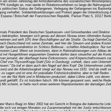
n am ersten Jahrestag der Amtsübernahme des sozialistischen Ministerpräsid
K kündigte an, man werde im Rotationsverfahren so lange die Nahrungsaufnahm
politischen Status der Gefangenen, Verlegung der Gefangenen ins Baskenland
ung verhaftet. Solidaritätserklärungen und Protest gegen die Unterdrückung
spana / Botschaft der Französischen Republik, Pariser Platz 5, 10117 Berlin
hemals Präsident des Deutschen Sparkassen- und Giroverbandes und Direkto
 zu bekämpfen, bewegen sich genau auf diesem Niveau eines röhrenden Ausp
innen und wirft 10% ihrer Beschäftigten auf die Straße. Da klagt DaimlerCry
ch Deutschland mit seiner Zentrale, weil hier die Steuern und andere Kosten so
bt der Sparkassendirektor im Schloss Bellevue - schaffen Arbeitsplätze. Nur t
eren Land. Wenn sie investieren, dann in Rationalisierungen zum Abbau der Ar
mit Hungerlöhnen ergaunerten Gewinne dürfen dann steuerfrei auf die Konte
 man jemand, der überhaupt keine Einkommens- und Körperschaftssteuern zahl
hef von ThyssenKrupp-Stahl (Sitz in Duisburg), vorhielt, dass sein Unterne
ern.“ Da traf er dann auch den Nagel auf dem Kopf: Die Unternehmen zahlen 
kassen) und die Arbeitslosigkeit steigt auf das Niveau von 1931. Und da stellt s
 zu sagen und ist eine Art präsidialer Frühstücksdirektor, aber er hält Rede
 der Not flieht und in Moldavien produziert, dabei Löhne zahlt, von denen a
Hundt gekläfft. Es ist trotzdem falsch. Wir können gespannt sein, welche Red
 Mir scheint, er hatte noch einen weiteren Repräsentanten der damaligen Zei
Marco Biagi im März 2002 hat ein Gericht in Bologna die italienische Linksex
t, die sich vor einigen Monaten zur Zusammenarbeit mit der Justiz entschlosse