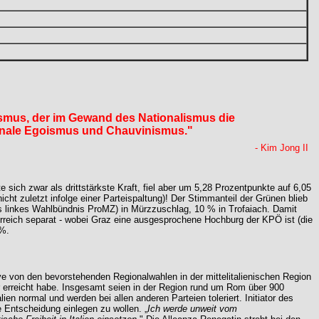
smus, der im Gewand des Nationalismus die
ionale Egoismus und Chauvinismus."
- Kim Jong II
ch zwar als drittstärkste Kraft, fiel aber um 5,28 Prozentpunkte auf 6,05
icht zuletzt infolge einer Parteispaltung)! Der Stimmanteil der Grünen blieb
als linkes Wahlbündnis ProMZ) in Mürzzuschlag, 10 % in Trofaiach. Damit
erreich separat - wobei Graz eine ausgesprochene Hochburg der KPÖ ist (die
 %.
ve von den bevorstehenden Regionalwahlen in der mittelitalienischen Region
ger erreicht habe. Insgesamt seien in der Region rund um Rom über 900
lien normal und werden bei allen anderen Parteien toleriert. Initiator des
 Entscheidung einlegen zu wollen. „
Ich werde unweit vom