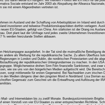
. Bis dahin werde ich hungern. Mit meinem Protest will ich mich für die politi
rnativa Sociale entstand im Jahr 2003 als Abspaltung der Alleanza Nazionale
m sie mit einem Abgeordneten vertreten ist.
nehmen im Ausland und der Schaffung von Arbeitsplätzen im Inland wird durc
nd investieren und teilweise Produktionskapazitäten dorthin verlagern. Ausl
 neuen EU-Staaten, gefolgt von China. Am stärksten ist der Drang ins Ausland
au. Dort plant laut der Umfrage rund jedes zweite Unternehmen Investitionen
27 % werden hierzulande Stellen abbauen.
osen Hetzkampagne ausgeliefert. In der Tat sind die mutmaßliche Beteiligung 
s andere als Werbung für die republikanische Sache. Zu allem Überfluss bote
 Regierungen in London und Dublin, die nordirischen Protestanten und die ab
lbstauflösung der republikanischen Untergrundarmee zu machen. In den USA f
sgruppe. Möglicherweise drohen Sinn Féin finanzielle Sanktionen, und zwar du
sen, wie sie uns von den bürgerlichen Medien aufgetischt wird. Die Bereitsc
sen, sorgt mittlerweile für ersten Gegenwind. Bei Nachwahlen zum irischen D
 in den Medien übrigens über den jüngsten Mord in Nordirland: Lisa Dorrian 
m schroffen Gegensatz zum Geschrei um die Entwaffnung und Auflösung der IRA
militärs.
Mail- und Internetdaten bis zu zwölf Monate. Bundesjustizministerin Brigitte 
 einen Vorstoß von vier EU-Staaten zu einer entsprechenden Richtlinie. Schw