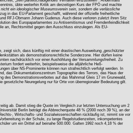
richtet, „
sein parteischädigendes Verhalten einzustellen
". Andernfalls
enntnis, übte weiterhin Kritik am derzeitigen Kurs der FPÖ und machte
 nicht ein ideologischer Museumsverein sein, sondern die verlässliche
 in das EU-Parlament geschafft, während der offizielle freiheitliche
r und RFJ-Obmann Johann Gudenus. Auch diese verloren zuletzt ihren Sitz
solution des Europaparlamentes zu Antisemitismus und Fremdenfeindlichkeit
eile an, Rechtsmittel gegen den Ausschluss einzulegen. Als EU-
eigt sich, dass künftig mit einer drastischen Ausweitung „geschützter
edenkstätten als demonstrationsrechtliche Sonderzone. Hier dürfen keine
rnten nachdrücklich vor einer Aushöhlung der Versammlungsfreiheit. Zu
ium fordert weiterhin, beispielsweise die alljährliche Heß-
ungen über NS-Prominente können nun strafrechtlich verfolgt werden. In
and, das Dokumentationszentrum Topographie des Terrors, das Haus der
ng des Demonstrationsverbotes auf das Mahnmal Gleis 17 im Grunewald,
e gesetzliche Neuregelung nur für Orte von überregionaler Bedeutung gilt.
itig ab. Damit stieg die Quote im Vergleich zur letzten Untersuchung um 2
niversität Berlin beträgt die Abbrecherquote 48 % (2000 noch 39 %), an der
echts-, Wirtschafts- und Sozialwissenschaften rückläufig ist, nimmt sie vor
orbereitung in der Schule, zu lange Regelstudienzeiten, inkompetentes
chüler um ein Drittel auf beinahe 500.000. Galten 1992 noch 4,18 % der