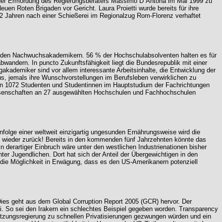
an der Ermordung des Regierungsberaters Massimo D´Antona im Mai 1999 zu
euen Roten Brigaden vor Gericht. Laura Proietti wurde bereits für ihre
 2 Jahren nach einer Schießerei im Regionalzug Rom-Florenz verhaftet
i den Nachwuchsakademikern. 56 % der Hochschulabsolventen halten es für
wandern. In puncto Zukunftsfähigkeit liegt die Bundesrepublik mit einer
ademiker sind vor allem interessante Arbeitsinhalte, die Entwicklung der
us, jemals ihre Wunschvorstellungen im Berufsleben verwirklichen zu
den 1072 Studenten und Studentinnen im Hauptstudium der Fachrichtungen
wissenschaften an 27 ausgewählten Hochschulen und Fachhochschulen
olge einer weltweit einzigartig ungesunden Ernährungsweise wird die
n wieder zurück! Bereits in den kommenden fünf Jahrzehnten könnte das
 derartiger Einbruch wäre unter den westlichen Industrienationen bisher
unter Jugendlichen. Dort hat sich der Anteil der Übergewichtigen in den
die Möglichkeit in Erwägung, dass es den US-Amerikanern potenziell
 Dies geht aus dem Global Corruption Report 2005 (GCR) hervor. Der
. So sei den Irakern ein schlechtes Beispiel gegeben worden. Transparency
atzungsregierung zu schnellen Privatisierungen gezwungen würden und ein