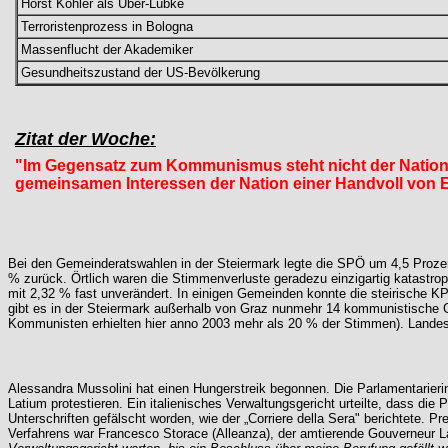
Horst Köhler als Über-Lübke
Terroristenprozess in Bologna
Massenflucht der Akademiker
Gesundheitszustand der US-Bevölkerung
Zitat der Woche:
"Im Gegensatz zum Kommunismus steht nicht der Nationa
gemeinsamen Interessen der Nation einer Handvoll von 
Bei den Gemeinderatswahlen in der Steiermark legte die SPÖ um 4,5 Prozent
% zurück. Örtlich waren die Stimmenverluste geradezu einzigartig katastropha
mit 2,32 % fast unverändert. In einigen Gemeinden konnte die steirische KP
gibt es in der Steiermark außerhalb von Graz nunmehr 14 kommunistische Ge
Kommunisten erhielten hier anno 2003 mehr als 20 % der Stimmen). Landeswei
Alessandra Mussolini hat einen Hungerstreik begonnen. Die Parlamentarierin
Latium protestieren. Ein italienisches Verwaltungsgericht urteilte, dass di
Unterschriften gefälscht worden, wie der „Corriere della Sera" berichtete. Pre
Verfahrens war Francesco Storace (Alleanza), der amtierende Gouverneur La