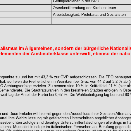
Geringverdiener in der BRD
Zweckentfremdung der Kirchensteuer
Arbeitslosigkeit, Proletariat und Sozialisten
lismus im Allgemeinen, sondern der bürgerliche Nationali
Elementen der Ausbeuterklasse unterwirft, ebenso der nat
punkte zu und hat mit 43,3 % zur ÖVP aufgeschlossen. Die FPÖ behauptete si
l, so fielen die Freiheitlichen in Weinitzen bei Graz von 44,2 auf 3,2 % ab (n
Ö Achtungserfolge erzielen. Zu nennen sind 10 % in Knittelfeld, 11 % (hier 
meinderäte. Die Stadtratswahlen in den kreisfreien Städten erfolgen in Öst
t lag der Anteil der Partei bei 0,67 %. Die Wahlbeteiligung lag bei rund 80
 und Duce-Enkelin will hiermit gegen den Ausschluss ihrer Sozialen Alternati
e Partei ihre Wahlzulassung mit gefälschten Unterschriften angeblicher Anhän
sseberichten zufolge sind derartige Unterschriftenfälschungen allerdings in Ita
tiums. Mussolini kündigte im italienischen Fernsehen an, Berufung gegen die