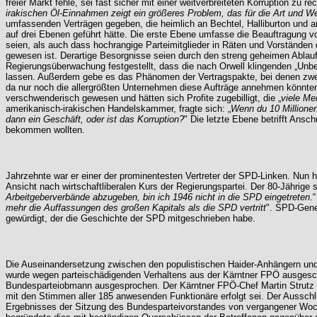
freier Markt fehle, sei fast sicher mit einer weitverbreiteten Korruption zu r
irakischen Öl-Einnahmen zeigt ein größeres Problem, das für die Art und 
umfassenden Verträgen gegeben, die heimlich an Bechtel, Halliburton und an
auf drei Ebenen geführt hätte. Die erste Ebene umfasse die Beauftragung 
seien, als auch dass hochrangige Parteimitglieder in Räten und Vorständen 
gewesen ist. Derartige Besorgnisse seien durch den streng geheimen Ablauf
Regierungsüberwachung festgestellt, dass die nach Orwell klingenden „Unb
lassen. Außerdem gebe es das Phänomen der Vertragspakte, bei denen zwe
da nur noch die allergrößten Unternehmen diese Aufträge annehmen könn
verschwenderisch gewesen und hätten sich Profite zugebilligt, die „
viele Me
amerikanisch-irakischen Handelskammer, fragte sich: „
Wenn du 10 Millionen
dann ein Geschäft, oder ist das Korruption?
" Die letzte Ebene betrifft Ans
bekommen wollten.
Jahrzehnte war er einer der prominentesten Vertreter der SPD-Linken. Nun ha
Ansicht nach wirtschaftliberalen Kurs der Regierungspartei. Der 80-Jährige s
Arbeitgeberverbände abzugeben, bin ich 1946 nicht in die SPD eingetreten
.
mehr die Auffassungen des großen Kapitals als die SPD vertritt
". SPD-Gene
gewürdigt, der die Geschichte der SPD mitgeschrieben habe.
Die Auseinandersetzung zwischen den populistischen Haider-Anhängern und 
wurde wegen parteischädigenden Verhaltens aus der Kärntner FPÖ ausgeschlo
Bundesparteiobmann ausgesprochen. Der Kärntner FPÖ-Chef Martin Strutz er
mit den Stimmen aller 185 anwesenden Funktionäre erfolgt sei. Der Ausschl
Ergebnisses der Sitzung des Bundesparteivorstandes von vergangener Woche 