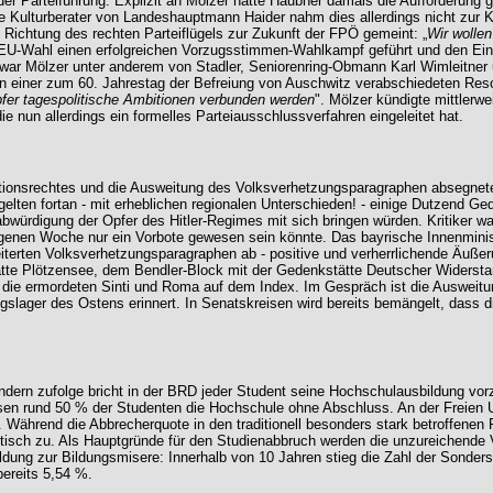
 Parteiführung. Explizit an Mölzer hatte Haubner damals die Aufforderung ge
e Kulturberater von Landeshauptmann Haider nahm dies allerdings nicht zur K
in Richtung des rechten Parteiflügels zur Zukunft der FPÖ gemeint: „
Wir wollen
 EU-Wahl einen erfolgreichen Vorzugsstimmen-Wahlkampf geführt und den Einzug
n war Mölzer unter anderem von Stadler, Seniorenring-Obmann Karl Wimleitne
von einer zum 60. Jahrestag der Befreiung von Auschwitz verabschiedeten Re
fer tagespolitische Ambitionen verbunden werden
". Mölzer kündigte mittlerw
 nun allerdings ein formelles Parteiausschlussverfahren eingeleitet hat.
nsrechtes und die Ausweitung des Volksverhetzungsparagraphen absegnete, z
gelten fortan - mit erheblichen regionalen Unterschieden! - einige Dutzend G
würdigung der Opfer des Hitler-Regimes mit sich bringen würden. Kritiker wa
genen Woche nur ein Vorbote gewesen sein könnte. Das bayrische Innenminister
iterten Volksverhetzungsparagraphen ab - positive und verherrlichende Äußer
tätte Plötzensee, dem Bendler-Block mit der Gedenkstätte Deutscher Widerst
ie ermordeten Sinti und Roma auf dem Index. Im Gespräch ist die Ausweitu
gslager des Ostens erinnert. In Senatskreisen wird bereits bemängelt, dass di
rn zufolge bricht in der BRD jeder Student seine Hochschulausbildung vorze
assen rund 50 % der Studenten die Hochschule ohne Abschluss. An der Freien U
ährend die Abbrecherquote in den traditionell besonders stark betroffenen R
tisch zu. Als Hauptgründe für den Studienabbruch werden die unzureichende V
ldung zur Bildungsmisere: Innerhalb von 10 Jahren stieg die Zahl der Sonders
ereits 5,54 %.