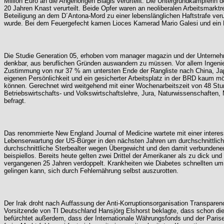
Million Euro an die Angehörigen Biagis verurteilt. Die Untergrundkämpfer
20 Jahren Knast verurteilt. Beide Opfer waren an neoliberalen Arbeitsmarktre
Beteiligung an dem D´Antona-Mord zu einer lebenslänglichen Haftstrafe ver
wurde. Bei dem Feuergefecht kamen Lioces Kamerad Mario Galesi und ein 
Die Studie Generation 05, erhoben vom manager magazin und der Unterneh
denkbar, aus beruflichen Gründen auswandern zu müssen. Vor allem Ingenieu
Zustimmung von nur 37 % am untersten Ende der Rangliste nach China, Jap
eigenen Persönlichkeit und ein gesicherter Arbeitsplatz in der BRD kaum mö
können. Gerechnet wird weitgehend mit einer Wochenarbeitszeit von 48 Stu
Betriebswirtschafts- und Volkswirtschaftslehre, Jura, Naturwissenschafte
befragt.
Das renommierte New England Journal of Medicine wartete mit einer intere
Lebenserwartung der US-Bürger in den nächsten Jahren um durchschnittlich
durchschnittliche Sterbealter wegen Übergewicht und den damit verbundenen 
beispiellos. Bereits heute gelten zwei Drittel der Amerikaner als zu dick und
vergangenen 25 Jahren verdoppelt. Krankheiten wie Diabetes schnellten um
gelingen kann, sich durch Fehlernährung selbst auszurotten.
Der Irak droht nach Auffassung der Anti-Korruptionsorganisation Transparen
Vorsitzende von TI Deutschland Hansjörg Elshorst beklagte, dass schon di
befürchtet außerdem, dass der Internationale Währungsfonds und der Paris