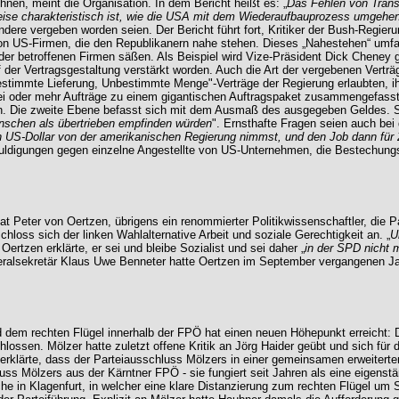
echnen, meint die Organisation. In dem Bericht heißt es: „
Das Fehlen von Trans
Weise charakteristisch ist, wie die USA mit dem Wiederaufbauprozess umgehen
dere vergeben worden seien. Der Bericht führt fort, Kritiker der Bush-Regie
von US-Firmen, die den Republikanern nahe stehen. Dieses „Nahestehen“ umfa
der betroffenen Firmen säßen. Als Beispiel wird Vize-Präsident Dick Cheney 
 der Vertragsgestaltung verstärkt worden. Auch die Art der vergebenen Vertr
estimmte Lieferung, Unbestimmte Menge"-Verträge der Regierung erlaubten, i
i oder mehr Aufträge zu einem gigantischen Auftragspaket zusammengefasst 
ten. Die zweite Ebene befasst sich mit dem Ausmaß des ausgegeben Geldes.
nschen als übertrieben empfinden würden
". Ernsthafte Fragen seien auch be
 US-Dollar von der amerikanischen Regierung nimmst, und den Job dann für 2
chuldigungen gegen einzelne Angestellte von US-Unternehmen, die Bestechung
t Peter von Oertzen, übrigens ein renommierter Politikwissenschaftler, die Pa
chloss sich der linken Wahlalternative Arbeit und soziale Gerechtigkeit an. „
U
“ Oertzen erklärte, er sei und bleibe Sozialist und sei daher „
in der SPD nicht 
ralsekretär Klaus Uwe Benneter hatte Oertzen im September vergangenen Ja
dem rechten Flügel innerhalb der FPÖ hat einen neuen Höhepunkt erreicht: De
ssen. Mölzer hatte zuletzt offene Kritik an Jörg Haider geübt und sich für 
klärte, dass der Parteiausschluss Mölzers in einer gemeinsamen erweiterten
uss Mölzers aus der Kärntner FPÖ - sie fungiert seit Jahren als eine eigenst
in Klagenfurt, in welcher eine klare Distanzierung zum rechten Flügel um St