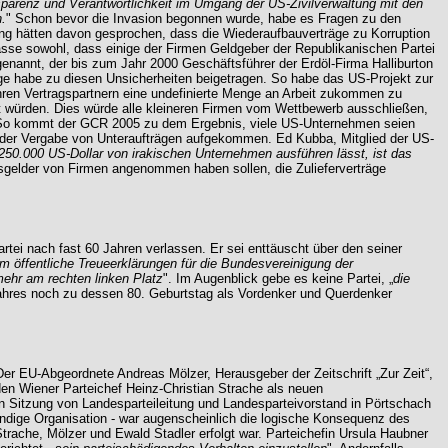
parenz und Verantwortlichkeit im Umgang der US-Zivilverwaltung mit den
.
" Schon bevor die Invasion begonnen wurde, habe es Fragen zu den
rung hätten davon gesprochen, dass die Wiederaufbauverträge zu Korruption
sse sowohl, dass einige der Firmen Geldgeber der Republikanischen Partei
genannt, der bis zum Jahr 2000 Geschäftsführer der Erdöl-Firma Halliburton
äge habe zu diesen Unsicherheiten beigetragen. So habe das US-Projekt zur
hren Vertragspartnern eine undefinierte Menge an Arbeit zukommen zu
würden. Dies würde alle kleineren Firmen vom Wettbewerb ausschließen,
 So kommt der GCR 2005 zu dem Ergebnis, viele US-Unternehmen seien
i der Vergabe von Unteraufträgen aufgekommen. Ed Kubba, Mitglied der US-
50.000 US-Dollar von irakischen Unternehmen ausführen lässt, ist das
sgelder von Firmen angenommen haben sollen, die Zulieferverträge
rtei nach fast 60 Jahren verlassen. Er sei enttäuscht über den seiner
m öffentliche Treueerklärungen für die Bundesvereinigung der
mehr am rechten linken Platz
". Im Augenblick gebe es keine Partei, „
die
hres noch zu dessen 80. Geburtstag als Vordenker und Querdenker
r EU-Abgeordnete Andreas Mölzer, Herausgeber der Zeitschrift „Zur Zeit“,
den Wiener Parteichef Heinz-Christian Strache als neuen
 Sitzung von Landesparteileitung und Landesparteivorstand in Pörtschach
ändige Organisation - war augenscheinlich die logische Konsequenz des
rache, Mölzer und Ewald Stadler erfolgt war. Parteichefin Ursula Haubner