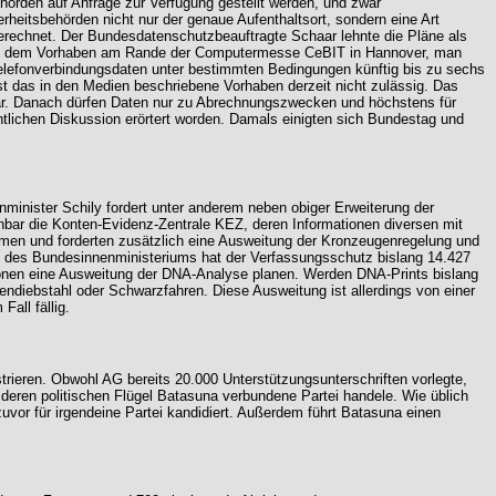
hörden auf Anfrage zur Verfügung gestellt werden, und zwar
rheitsbehörden nicht nur der genaue Aufenthaltsort, sondern eine Art
erechnet. Der Bundesdatenschutzbeauftragte Schaar lehnte die Pläne als
te zu dem Vorhaben am Rande der Computermesse CeBIT in Hannover, man
elefonverbindungsdaten unter bestimmten Bedingungen künftig bis zu sechs
t das in den Medien beschriebene Vorhaben derzeit nicht zulässig. Das
ar. Danach dürfen Daten nur zu Abrechnungszwecken und höchstens für
tlichen Diskussion erörtert worden. Damals einigten sich Bundestag und
nminister Schily fordert unter anderem neben obiger Erweiterung der
nbar die Konten-Evidenz-Zentrale KEZ, deren Informationen diversen mit
ommen und forderten zusätzlich eine Ausweitung der Kronzeugenregelung und
z des Bundesinnenministeriums hat der Verfassungsschutz bislang 14.427
ktionen eine Ausweitung der DNA-Analyse planen. Werden DNA-Prints bislang
endiebstahl oder Schwarzfahren. Diese Ausweitung ist allerdings von einer
all fällig.
strieren. Obwohl AG bereits 20.000 Unterstützungsunterschriften vorlegte,
deren politischen Flügel Batasuna verbundene Partei handele. Wie üblich
vor für irgendeine Partei kandidiert. Außerdem führt Batasuna einen