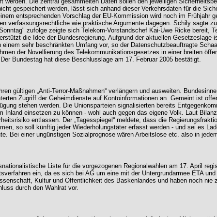
 werden. Die zentral gesammelten Daten sollen den jeweiligen Sicherheitsbe
cht gespeichert werden, lässt sich anhand dieser Verkehrsdaten für die Siche
t einem entsprechenden Vorschlag der EU-Kommission wird noch im Frühjahr g
rächen verfassungsrechtliche wie praktische Argumente dagegen. Schily sag
onntag" zufolge zeigte sich Telekom-Vorstandschef Kai-Uwe Ricke bereit, T
stützt die Idee der Bundesregierung. Aufgrund der aktuellen Gesetzeslage is
n einem sehr beschränkten Umfang vor, so der Datenschutzbeauftragte Scha
men der Novellierung des Telekommunikationsgesetzes in einer breiten öffen
. Der Bundestag hat diese Beschlusslage am 17. Februar 2005 bestätigt.
Jahren gültigen „Anti-Terror-Maßnahmen“ verlängern und ausweiten. Bundesinne
erten Zugriff der Geheimdienste auf Kontoinformationen an. Gemeint ist offe
rfügung stehen werden. Die Unionsparteien signalisierten bereits Entgegenk
 Inland einsetzen zu können - wohl auch gegen das eigene Volk. Laut Bilan
erheitsrisiko entlassen. Der „Tagesspiegel“ meldete, dass die Regierungsfra
men, so soll künftig jeder Wiederholungstäter erfasst werden - und sei es Lad
. Bei einer ungünstigen Sozialprognose wären Arbeitslose etc. also in jedem F
snationalistische Liste für die vorgezogenen Regionalwahlen am 17. April regi
sverfahren ein, da es sich bei AG um eine mit der Untergrundarmee ETA und 
enschaft, Kultur und Öffentlichkeit des Baskenlandes und haben noch nie zu
luss durch den Wahlrat vor.