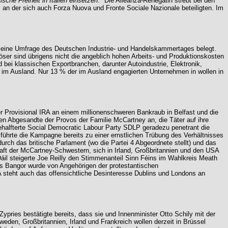
sche Freiheit in Italien einsetzen
." Die Alleanza-Renegatin strebt bei den
, an der sich auch Forza Nuova und Fronte Sociale Nazionale beteiligten. Im
h eine Umfrage des Deutschen Industrie- und Handelskammertages belegt.
öser sind übrigens nicht die angeblich hohen Arbeits- und Produktionskosten
 bei klassischen Exportbranchen, darunter Autoindustrie, Elektronik,
 im Ausland. Nur 13 % der im Ausland engagierten Unternehmen in wollen in
der Provisional IRA an einem millionenschweren Bankraub in Belfast und die
n Abgesandte der Provos der Familie McCartney an, die Täter auf ihre
gehalfterte Social Democratic Labour Party SDLP geradezu penetrant die
ührte die Kampagne bereits zu einer ernstlichen Trübung des Verhältnisses
rch das britische Parlament (wo die Partei 4 Abgeordnete stellt) und das
haft der McCartney-Schwestern, sich in Irland, Großbritannien und den USA
áil steigerte Joe Reilly den Stimmenanteil Sinn Féins im Wahlkreis Meath
aus Bangor wurde von Angehörigen der protestantischen
 steht auch das offensichtliche Desinteresse Dublins und Londons an
Zypries bestätigte bereits, dass sie und Innenminister Otto Schily mit der
eden, Großbritannien, Irland und Frankreich wollen derzeit in Brüssel