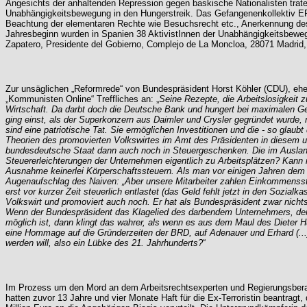
Angesichts der anhaltenden Repression gegen baskische Nationalisten trate
Unabhängigkeitsbewegung in den Hungerstreik. Das Gefangenenkollektiv EPP
Beachtung der elementaren Rechte wie Besuchsrecht etc., Anerkennung des 
Jahresbeginn wurden in Spanien 38 AktivistInnen der Unabhängigkeitsbeweg
Zapatero, Presidente del Gobierno, Complejo de La Moncloa, 28071 Madrid, E
Zur unsäglichen „Reformrede“ von Bundespräsident Horst Köhler (CDU), e
„Kommunisten Online“ Treffliches an: „
Seine Rezepte, die Arbeitslosigkeit
Wirtschaft. Da darbt doch die Deutsche Bank und hungert bei maximalen Gew
ging einst, als der Superkonzern aus Daimler und Crysler gegründet wurde, na
sind eine patriotische Tat. Sie ermöglichen Investitionen und die - so glau
Theorien des promovierten Volkswirtes im Amt des Präsidenten in diesem uns
bundesdeutsche Staat dann auch noch in Steuergeschenken. Die im Ausland 
Steuererleichterungen der Unternehmen eigentlich zu Arbeitsplätzen? Kann
Ausnahme keinerlei Körperschaftssteuern. Als man vor einigen Jahren dem C
Augenaufschlag des Naiven: „Aber unsere Mitarbeiter zahlen Einkommenssteu
erst vor kurzer Zeit steuerlich entlastet (das Geld fehlt jetzt in den Sozial
Volkswirt und promoviert auch noch. Er hat als Bundespräsident zwar nichts
Wenn der Bundespräsident das Klagelied des darbendem Unternehmers, der vor
möglich ist, dann klingt das wahrer, als wenn es aus dem Maul des Dieter 
eine Hommage auf die Gründerzeiten der BRD, auf Adenauer und Erhard (...)
werden will, also ein Lübke des 21. Jahrhunderts?
“
Im Prozess um den Mord an dem Arbeitsrechtsexperten und Regierungsberater 
hatten zuvor 13 Jahre und vier Monate Haft für die Ex-Terroristin beantrag