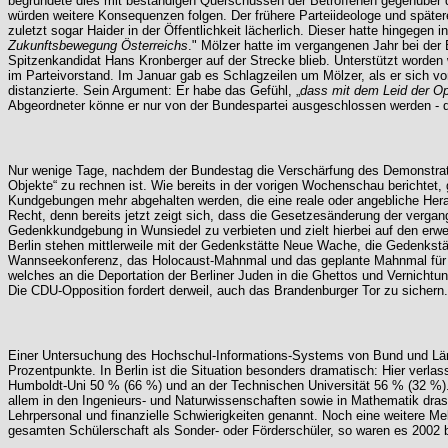
begründete dies mit beständigen Querschüssen der Betroffenen gegenüber der
würden weitere Konsequenzen folgen. Der frühere Parteiideologe und später
zuletzt sogar Haider in der Öffentlichkeit lächerlich. Dieser hatte hingegen 
Zukunftsbewegung Österreichs
." Mölzer hatte im vergangenen Jahr bei der
Spitzenkandidat Hans Kronberger auf der Strecke blieb. Unterstützt worde
im Parteivorstand. Im Januar gab es Schlagzeilen um Mölzer, als er sich 
distanzierte. Sein Argument: Er habe das Gefühl, „
dass mit dem Leid der Op
Abgeordneter könne er nur von der Bundespartei ausgeschlossen werden - die
Nur wenige Tage, nachdem der Bundestag die Verschärfung des Demonstratio
Objekte“ zu rechnen ist. Wie bereits in der vorigen Wochenschau berichtet, 
Kundgebungen mehr abgehalten werden, die eine reale oder angebliche Herab
Recht, denn bereits jetzt zeigt sich, dass die Gesetzesänderung der vergan
Gedenkkundgebung in Wunsiedel zu verbieten und zielt hierbei auf den erwe
Berlin stehen mittlerweile mit der Gedenkstätte Neue Wache, die Gedenks
Wannseekonferenz, das Holocaust-Mahnmal und das geplante Mahnmal für d
welches an die Deportation der Berliner Juden in die Ghettos und Vernichtun
Die CDU-Opposition fordert derweil, auch das Brandenburger Tor zu sichern.
Einer Untersuchung des Hochschul-Informations-Systems von Bund und Lände
Prozentpunkte. In Berlin ist die Situation besonders dramatisch: Hier verl
Humboldt-Uni 50 % (66 %) und an der Technischen Universität 56 % (32 %). W
allem in den Ingenieurs- und Naturwissenschaften sowie in Mathematik dras
Lehrpersonal und finanzielle Schwierigkeiten genannt. Noch eine weitere Me
gesamten Schülerschaft als Sonder- oder Förderschüler, so waren es 2002 b