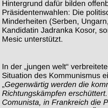
Hintergrund dafür bilden offen
Präsidentenwahlen: Die politis
Minderheiten (Serben, Ungarn, 
Kandidatin Jadranka Kosor, so
Mesic unterstützt.
In der „jungen welt“ verbreitet
Situation des Kommunismus ei
„
Gegenwärtig werden die kommunistischen Parteien von heftigen Richtungskämpfen erschüttert. Ob in Italien die Rifondazione Comunista, in Frankreich die Parti Comuniste, in Spanien die kommunistische Linke, in Österreich die Kommunistische Partei oder in Deutschland die DKP - überall finden Auseinandersetzungen um die Programminhalte und Parteilinie statt. Es wäre falsch, hier einfach von Opportunismus und Reformismus einerseits, von Orthodoxie und Dogmatismus andererseits zu sprechen. Vielmehr müssen die Ursachen geklärt werden, aus denen die Richtungsdifferenzen hervorgehen, um die Wiederherstellung der gemeinsamen Grundlagen kommunistischer Politik in Angriff nehmen zu können. (...) Es geht darum, dass kommunistischen Parteien die Klarheit ihrer revolutionären Programmatik, ihres marxistisch-leninistischen Geschichtsverständnisses in einer defätistischen Reaktion auf die Niederlage abhanden zu kommen droht. Die Reaktion darauf kann nicht sein, die Partei zu verlassen, sondern sie von ihren Wurzeln her zu festigen. Und das schließt den Kampf gegen falsche »Erneuerungs«parolen und gegen eine Reduktion auf eine verschwommene »linke« Emotionalität ein. Darum müssen Richtungskämpfe ausgefochten und dürfen nicht unter einem scheinbaren Einverständnis versteckt werden. Die Niederlage des Sozialismus in der Sowjetunion hat die kommunistischen Parteien Europas in eine tiefe Krise gestürzt. Ich betone: Europas. Denn kommunistischer Kampfgeist ist in Indien und Lateinamerika, im Nahen Osten und in Südafrika und anderen Gegenden der kapitalistischen Welt ungebrochen. Deren Verbindung mit der nationalen Befreiung aus der Abhängigkeit von den imperialistischen Metropolen bedeutet für die soziale Revolution einen bodenständigen Kraftquell, der Widerstand gegen den Imperialismus hat hier eine zweifache Wurzel. (...) Die Ereignisse der Jahre 1989/90 sind nur die letzte Phase dieser Entwicklung gewesen. Phänomene wie der »Euro-Kommunismus«, die Illusionen des »Sozialismus mit menschlichem Antlitz«, die »Erneuerer-Fraktion« in der DKP und ähnliche Erscheinungen in anderen europäischen kommunistischen Parteien gingen voran; ideologische Anfänge reichen bis in die Endsechziger Jahre des 20. Jahrhunderts zurück. (...) Die weltpolitische Konstellation begünstigte die gesellschaftspolitische Stagnation und Pragmatik in den sozialistischen Staaten. Umringt von den durch permanente Hochrüstung immer bedrohlicher werdenden imperialistischen Mächten unter der Führung der USA war die Politik der sozialistischen Länder vordringlich auf die Erhaltung des Friedens und die Stärkung der Friedenskräfte ausgerichtet. Das bedeutete auf allen Ebenen die Herstellung breiter Bündnisse über die Klassenfronten hinweg, unter Zurückstellung revolutionärer Ziele der kommunistischen Parteien. Es gibt keinen Zweifel, dass diese strategische Orientierung richtig war. Angesichts der Gefahr eines Krieges mit atomaren und anderen Massenvernichtungswaffen hatte die Friedenssicherung höchste Priorität. Eine solche Politik erfordert jedoch ein subtiles Auspendeln zwischen der Pragmatik alltäglichen Handelns und dem Festhalten an den Prinzipien revolutionärer Gesellschaftsveränderung. Stattdessen wurde die Politik der friedlichen Koexistenz mehr und mehr zu einem Prozess der Öffnung für kapitalistische Einflüsse - ökonomische und ideologische. Selbstverständlich musste es auch zu Widersprüchen zwischen nationalen Kampfbedingungen und Klasseninteressen und den weltpolitischen Belangen der Vormacht Sowjetunion kommen, die theoretisch hätten verarbeitet und ausgeglichen werden müssen, stattdessen aber verkleistert wurden. So verblasste das Bewusstsein von der Universalität des Klassenkampfs und der Einschätzung seiner verschiedenen Fronten und Kampfformen und des Zusammenhangs zwischen ihnen. Wo kommunistische Parteien stark waren und parlamentarische Mehrheiten in Provinzen und Kommunen erringen konnten (wie z.B. in Italien und Frankreich), wurden sie mehr und mehr in die bürgerliche Staatlichkeit eingebunden; sie waren genötigt, praktische politische Verantwortung im Rahmen eines gesamthaft hochkapitalistischen Systems zu übernehmen und wurden damit praktisch auf die Möglichkeit systeminterner Reformen beschränkt. Wider Willen reduzierte sich dann kommunistische Politik auf den Bereich sozialdemokratischer Strategien und entwickelte auch ihre theoretischen Fragestellungen im Hinblick auf diese zu bewältigenden Aufgaben. (...) So gab es im letzten