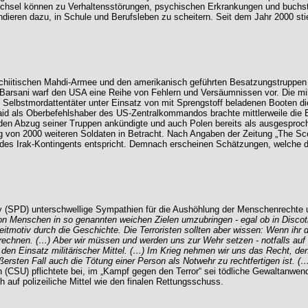
echsel können zu Verhaltensstörungen, psychischen Erkrankungen und buchstäb
dieren dazu, in Schule und Berufsleben zu scheitern. Seit dem Jahr 2000 sti
schiitischen Mahdi-Armee und den amerikanisch geführten Besatzungstruppen a
 Barsani warf den USA eine Reihe von Fehlern und Versäumnissen vor. Die mili
Selbstmordattentäter unter Einsatz von mit Sprengstoff beladenen Booten die 
aid als Oberbefehlshaber des US-Zentralkommandos brachte mittlerweile die
 den Abzug seiner Truppen ankündigte und auch Polen bereits als ausgespro
 von 2000 weiteren Soldaten in Betracht. Nach Angaben der Zeitung „The S
des Irak-Kontingents entspricht. Demnach erscheinen Schätzungen, welche d
ily (SPD) unterschwellige Sympathien für die Aushöhlung der Menschenrechte
von Menschen in so genannten weichen Zielen umzubringen - egal ob in Disco
eitmotiv durch die Geschichte. Die Terroristen sollten aber wissen: Wenn ihr d
rechnen. (…) Aber wir müssen und werden uns zur Wehr setzen - notfalls auf 
 den Einsatz militärischer Mittel. (…) Im Krieg nehmen wir uns das Recht, de
rsten Fall auch die Tötung einer Person als Notwehr zu rechtfertigen ist. (…)
n (CSU) pflichtete bei, im „Kampf gegen den Terror“ sei tödliche Gewaltanwen
 auf polizeiliche Mittel wie den finalen Rettungsschuss.