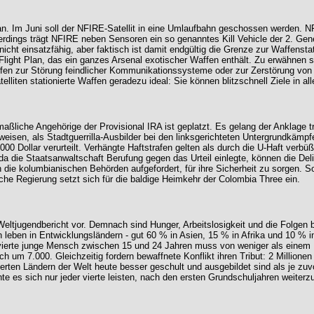
an. Im Juni soll der NFIRE-Satellit in eine Umlaufbahn geschossen werden. NFIR
dings trägt NFIRE neben Sensoren ein so genanntes Kill Vehicle der 2. Gene
e nicht einsatzfähig, aber faktisch ist damit endgültig die Grenze zur Waffen
Flight Plan, das ein ganzes Arsenal exotischer Waffen enthält. Zu erwähnen si
affen zur Störung feindlicher Kommunikationssysteme oder zur Zerstörung von
telliten stationierte Waffen geradezu ideal: Sie können blitzschnell Ziele in a
liche Angehörige der Provisional IRA ist geplatzt. Es gelang der Anklage t
sen, als Stadtguerrilla-Ausbilder bei den linksgerichteten Untergrundkämpf
0 Dollar verurteilt. Verhängte Haftstrafen gelten als durch die U-Haft verbüßt
die Staatsanwaltschaft Berufung gegen das Urteil einlegte, können die Del
die kolumbianischen Behörden aufgefordert, für ihre Sicherheit zu sorgen. Sol
che Regierung setzt sich für die baldige Heimkehr der Colombia Three ein.
Weltjugendbericht vor. Demnach sind Hunger, Arbeitslosigkeit und die Folgen b
leben in Entwicklungsländern - gut 60 % in Asien, 15 % in Afrika und 10 % in 
 vierte junge Mensch zwischen 15 und 24 Jahren muss von weniger als einem Do
lich um 7.000. Gleichzeitig fordern bewaffnete Konflikt ihren Tribut: 2 Millio
ierten Ländern der Welt heute besser geschult und ausgebildet sind als je zu
e es sich nur jeder vierte leisten, nach den ersten Grundschuljahren weiterzu