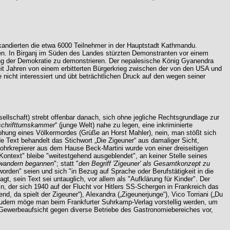
kandierten die etwa 6000 Teilnehmer in der Hauptstadt Kathmandu.
n. In Birganj im Süden des Landes stürzten Demonstranten vor einem
ung der Demokratie zu demonstrieren. Der nepalesische König Gyanendra
it Jahren von einem erbitterten Bürgerkrieg zwischen der von den USA und
e nicht interessiert und übt beträchtlichen Druck auf den wegen seiner
sellschaft) strebt offenbar danach, sich ohne jegliche Rechtsgrundlage zur
sschrifttumskammer
“ (junge Welt) nahe zu legen, eine inkriminierte
ohung eines Völkermordes (Grüße an Horst Mahler), nein, man stößt sich
e Text behandelt das Stichwort „Die Zigeuner“ aus damaliger Sicht,
Rohrkrepierer aus dem Hause Beck-Martini wurde von einer dreiseitigen
Kontext" bleibe "weitestgehend ausgeblendet", an keiner Stelle seines
u wandern begannen
"; statt "
den Begriff 'Zigeuner' als Gesamtkonzept zu
rden" seien und sich "in Bezug auf Sprache oder Berufstätigkeit in die
, sein Text sei untauglich, vor allem als "Aufklärung für Kinder". Der
, der sich 1940 auf der Flucht vor Hitlers SS-Schergen in Frankreich das
a spielt der Zigeuner“), Alexandra („Zigeunerjunge“), Vico Torriani („Du
 Zudem möge man beim Frankfurter Suhrkamp-Verlag vorstellig werden, um
 Gewerbeaufsicht gegen diverse Betriebe des Gastronomiebereiches vor,