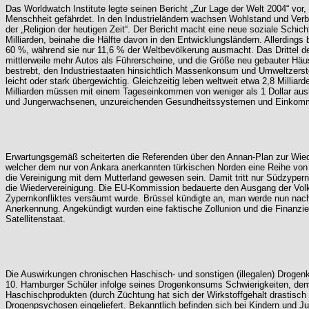
Das Worldwatch Institute legte seinen Bericht „Zur Lage der Welt 2004“ vor,
Menschheit gefährdet. In den Industrieländern wachsen Wohlstand und Verb
der „Religion der heutigen Zeit“. Der Bericht macht eine neue soziale Sch
Milliarden, beinahe die Hälfte davon in den Entwicklungsländern. Allerding
60 %, während sie nur 11,6 % der Weltbevölkerung ausmacht. Das Drittel der
mittlerweile mehr Autos als Führerscheine, und die Größe neu gebauter Häus
bestrebt, den Industriestaaten hinsichtlich Massenkonsum und Umweltzerstör
leicht oder stark übergewichtig. Gleichzeitig leben weltweit etwa 2,8 Mill
Milliarden müssen mit einem Tageseinkommen von weniger als 1 Dollar aus
und Jungerwachsenen, unzureichenden Gesundheitssystemen und Einkomme
Erwartungsgemäß scheiterten die Referenden über den Annan-Plan zur Wiede
welcher dem nur von Ankara anerkannten türkischen Norden eine Reihe von V
die Vereinigung mit dem Mutterland gewesen sein. Damit tritt nur Südzypern
die Wiedervereinigung. Die EU-Kommission bedauerte den Ausgang der Volk
Zypernkonfliktes versäumt wurde. Brüssel kündigte an, man werde nun nach Mi
Anerkennung. Angekündigt wurden eine faktische Zollunion und die Finanzie
Satellitenstaat.
Die Auswirkungen chronischen Haschisch- und sonstigen (illegalen) Droge
10. Hamburger Schüler infolge seines Drogenkonsums Schwierigkeiten, dem S
Haschischprodukten (durch Züchtung hat sich der Wirkstoffgehalt drastisch 
Drogenpsychosen eingeliefert. Bekanntlich befinden sich bei Kindern und