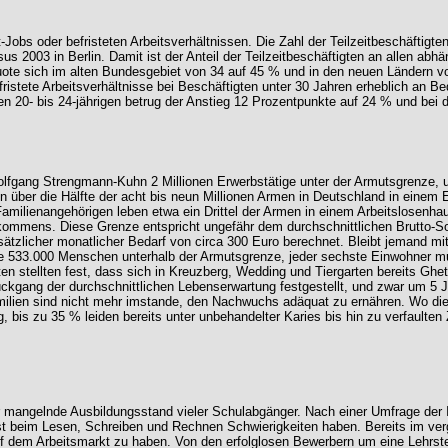
Jobs oder befristeten Arbeitsverhältnissen. Die Zahl der Teilzeitbeschäftigt
s 2003 in Berlin. Damit ist der Anteil der Teilzeitbeschäftigten an allen ab
tquote sich im alten Bundesgebiet von 34 auf 45 % und in den neuen Ländern vo
ristete Arbeitsverhältnisse bei Beschäftigten unter 30 Jahren erheblich an B
en 20- bis 24-jährigen betrug der Anstieg 12 Prozentpunkte auf 24 % und bei
gang Strengmann-Kuhn 2 Millionen Erwerbstätige unter der Armutsgrenze, un
über die Hälfte der acht bis neun Millionen Armen in Deutschland in einem Er
milienangehörigen leben etwa ein Drittel der Armen in einem Arbeitslosenhaus
mens. Diese Grenze entspricht ungefähr dem durchschnittlichen Brutto-Sozia
sätzlicher monatlicher Bedarf von circa 300 Euro berechnet. Bleibt jemand 
olge 533.000 Menschen unterhalb der Armutsgrenze, jeder sechste Einwohner 
en stellten fest, dass sich in Kreuzberg, Wedding und Tiergarten bereits Ghe
Rückgang der durchschnittlichen Lebenserwartung festgestellt, und zwar um 5 J
ilien sind nicht mehr imstande, den Nachwuchs adäquat zu ernähren. Wo dies n
 bis zu 35 % leiden bereits unter unbehandelter Karies bis hin zu verfaulten
r mangelnde Ausbildungsstand vieler Schulabgänger. Nach einer Umfrage der
lbst beim Lesen, Schreiben und Rechnen Schwierigkeiten haben. Bereits im v
em Arbeitsmarkt zu haben. Von den erfolglosen Bewerbern um eine Lehrstelle 