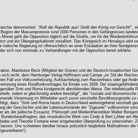
rchie demonstriert. "
Ruft die Republik aus! Stellt den König vor Gericht!
", s
 Beginn der Massenproteste rund 1000 Personen in den Gefängnissen landete
Monat geht die Opposition täglich auf die Straße, um für die Wiedereinführ
t und ein Übergangskabinett installiert. Das Königreich im Himalaya wird se
e indische Regierung ist offensichtlich an einer Eskalation an ihrer Nordgrenz
er sich nun erstmals zu Verhandlungen mit der Opposition bereit erklärte.
gration, Marieluise Beck (Mitglied der Grünen und der Deutsch-Israelischen Ge
te sich nicht, dem Hamburger Verlag Hoffmann und Campe „
im Stil der Reich
inen Fall von Volksverhetzung, Aufstachelung zum Rassenhass oder gar Andr
vertonung eines Rundfunkvortrages für Kinder von 1929. Der staatsgefährdend
 gegenüber Sinti und Roma kindgerecht abmildernden Weise. Der intellektuelle 
teile, indem er gleichzeitig andere bestätigt
", der "soziale und ökonomische 
ehmende Verarmung im Mittelalter auch zuvor sesshafte Bevölkerungsteile z
tigt, dass "Sinti und Roma heute in Deutschland weitestgehend sesshaft gewo
lung der Geschichte und der Lebensumstände der "Zigeuner" vollkommen versagt
 als der jüdische Essayist, Philosoph und Medientheoretiker Walter Benjamin
esbeauftragten, das musikalische Werk von Cindy & Bert („Aber am Abend, d
m Raabe und Theodor Fontane einer eingehenden Überprüfung zu unterziehen.
u lassen. Uns schweben darüber hinaus polizeilich begleitete Maßnahmen der
igeunerbaron“).