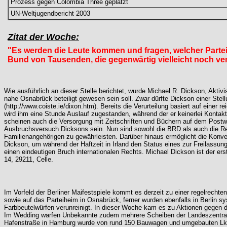
Prozess gegen Colombia Three geplatzt
UN-Weltjugendbericht 2003
Zitat der Woche:
"Es werden die Leute kommen und fragen, welcher Partei 
Bund von Tausenden, die gegenwärtig vielleicht noch ver
Wie ausführlich an dieser Stelle berichtet, wurde Michael R. Dickson, Aktiv
nahe Osnabrück beteiligt gewesen sein soll. Zwar dürfte Dickson einer Stel
(
http://www.coiste.ie/dixon.htm
). Bereits die Verurteilung basiert auf einer
wird ihm eine Stunde Auslauf zugestanden, während der er keinerlei Konta
scheinen auch die Versorgung mit Zeitschriften und Büchern auf dem Post
Ausbruchsversuch Dicksons sein. Nun sind sowohl die BRD als auch die Repu
Familienangehörigen zu gewährleisten. Darüber hinaus ermöglicht die Konve
Dickson, um während der Haftzeit in Irland den Status eines zur Freilassu
einen eindeutigen Bruch internationalen Rechts. Michael Dickson ist der ers
14, 29211, Celle.
Im Vorfeld der Berliner Maifestspiele kommt es derzeit zu einer regelrecht
sowie auf das Parteiheim in Osnabrück, ferner wurden ebenfalls in Berlin
Farbbeutelwürfen verunreinigt. In dieser Woche kam es zu Aktionen gegen d
Im Wedding warfen Unbekannte zudem mehrere Scheiben der Landeszentrale
Hafenstraße in Hamburg wurde von rund 150 Bauwagen und umgebauten Lkw 