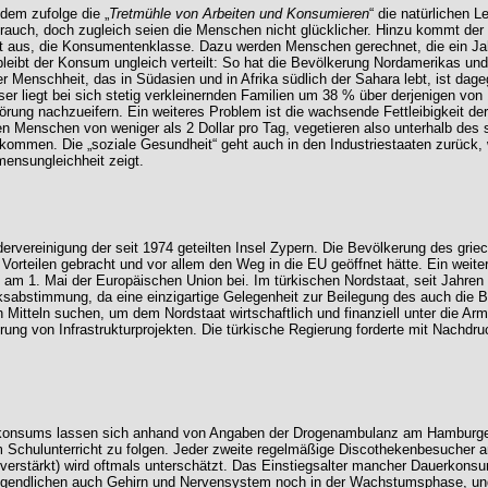
 dem zufolge die „
Tretmühle von Arbeiten und Konsumieren
“ die natürlichen
rauch, doch zugleich seien die Menschen nicht glücklicher. Hinzu kommt de
icht aus, die Konsumentenklasse. Dazu werden Menschen gerechnet, die ein J
s bleibt der Konsum ungleich verteilt: So hat die Bevölkerung Nordamerikas u
 Menschheit, das in Südasien und in Afrika südlich der Sahara lebt, ist dag
er liegt bei sich stetig verkleinernden Familien um 38 % über derjenigen von 
ung nachzueifern. Ein weiteres Problem ist die wachsende Fettleibigkeit der
iarden Menschen von weniger als 2 Dollar pro Tag, vegetieren also unterhalb d
kommen. Die „soziale Gesundheit“ geht auch in den Industriestaaten zurück
nsungleichheit zeigt.
rvereinigung der seit 1974 geteilten Insel Zypern. Die Bevölkerung des gr
orteilen gebracht und vor allem den Weg in die EU geöffnet hätte. Ein weite
 am 1. Mai der Europäischen Union bei. Im türkischen Nordstaat, seit Jahren
sabstimmung, da eine einzigartige Gelegenheit zur Beilegung des auch die 
tteln suchen, um dem Nordstaat wirtschaftlich und finanziell unter die Arme 
rung von Infrastrukturprojekten. Die türkische Regierung forderte mit Nach
nkonsums lassen sich anhand von Angaben der Drogenambulanz am Hamburger U
chulunterricht zu folgen. Jeder zweite regelmäßige Discothekenbesucher an 
verstärkt) wird oftmals unterschätzt. Das Einstiegsalter mancher Dauerkonsu
 Jugendlichen auch Gehirn und Nervensystem noch in der Wachstumsphase, u