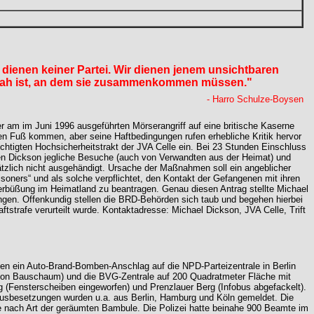
dienen keiner Partei. Wir dienen jenem unsichtbaren
ag nah ist, an dem sie zusammenkommen müssen."
- Harro Schulze-Boysen
 er am im Juni 1996 ausgeführten Mörserangriff auf eine britische Kaserne
ien Fuß kommen, aber seine Haftbedingungen rufen erhebliche Kritik hervor
rüchtigten Hochsicherheitstrakt der JVA Celle ein. Bei 23 Stunden Einschluss
den Dickson jegliche Besuche (auch von Verwandten aus der Heimat) und
zlich nicht ausgehändigt. Ursache der Maßnahmen soll ein angeblicher
oners“ und als solche verpflichtet, den Kontakt der Gefangenen mit ihren
verbüßung im Heimatland zu beantragen. Genau diesen Antrag stellte Michael
ngen. Offenkundig stellen die BRD-Behörden sich taub und begehen hierbei
ftstrafe verurteilt wurde. Kontaktadresse: Michael Dickson, JVA Celle, Trift
gten ein Auto-Brand-Bomben-Anschlag auf die NPD-Parteizentrale in Berlin
z von Bauschaum) und die BVG-Zentrale auf 200 Quadratmeter Fläche mit
 (Fensterscheiben eingeworfen) und Prenzlauer Berg (Infobus abgefackelt).
sbesetzungen wurden u.a. aus Berlin, Hamburg und Köln gemeldet. Die
nach Art der geräumten Bambule. Die Polizei hatte beinahe 900 Beamte im