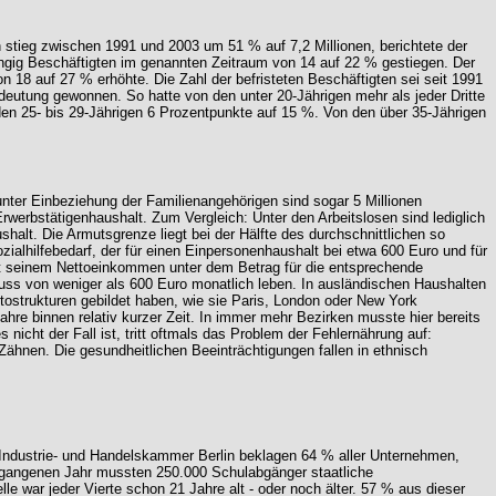
en stieg zwischen 1991 und 2003 um 51 % auf 7,2 Millionen, berichtete der
hängig Beschäftigten im genannten Zeitraum von 14 auf 22 % gestiegen. Der
n 18 auf 27 % erhöhte. Die Zahl der befristeten Beschäftigten sei seit 1991
edeutung gewonnen. So hatte von den unter 20-Jährigen mehr als jeder Dritte
 den 25- bis 29-Jährigen 6 Prozentpunkte auf 15 %. Von den über 35-Jährigen
ter Einbeziehung der Familienangehörigen sind sogar 5 Millionen
werbstätigenhaushalt. Zum Vergleich: Unter den Arbeitslosen sind lediglich
halt. Die Armutsgrenze liegt bei der Hälfte des durchschnittlichen so
lhilfebedarf, der für einen Einpersonenhaushalt bei etwa 600 Euro und für
mit seinem Nettoeinkommen unter dem Betrag für die entsprechende
muss von weniger als 600 Euro monatlich leben. In ausländischen Haushalten
ttostrukturen gebildet haben, wie sie Paris, London oder New York
ahre binnen relativ kurzer Zeit. In immer mehr Bezirken musste hier bereits
icht der Fall ist, tritt oftmals das Problem der Fehlernährung auf:
 Zähnen. Die gesundheitlichen Beeinträchtigungen fallen in ethnisch
 Industrie- und Handelskammer Berlin beklagen 64 % aller Unternehmen,
ergangenen Jahr mussten 250.000 Schulabgänger staatliche
war jeder Vierte schon 21 Jahre alt - oder noch älter. 57 % aus dieser