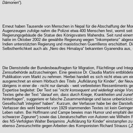
Dämonen
“).
Erneut haben Tausende von Menschen in Nepal für die Abschaffung der Mona
Augenzeugen zufolge nahm die Polizei etwa 400 Menschen fest, womit seit
Regierungsgebäude die Statue des Königsvaters Mahendra. Seit rund einem 
hatte im Oktober 2002 die gewählte Regierung wegen "Inkompetenz" abgesetz
Indien unterstützten Regierung und maoistischen Guerrilleros erschüttert. Di
Selbstherrlichkeit auch als „Nero des Himalaya“ bekannten Gyanendra aus, d
Die Dienststelle der Bundesbeauftragten für Migration, Flüchtlinge und Inte
Zensurbehörde aufzuschwingen. Eine gewisse Dr. Claudia Martini entblöde
Publikation vom Markt zu nehmen. Hierbei handelt es sich nicht etwa um e
ausgerechnet an einem Hörbuch des Titels „Aufklärung für Kinder“, der Neu
übrigens in einer die - nicht nur damals - weit verbreiteten Ressentiments
Expertise begleitet: Der Text sei "
nicht konsequent und widerlegt einige Vorur
Textes gehe der Text "
darauf ein, dass durch Kriege, Krankheiten und zun
hinterfragen
", suggeriere er falsche Zusammenhänge und lasse unberücksich
Gesellschaft '
integriert
' haben". Kurzum, der Verfasser habe bei der Darstel
Verfasser des wohl bemerkt von 1929 stammenden Textes ist kein Geringerer
Leben nahm. Bei Hoffmann und Campe bewies man Humor und empfahl der Bund
schwarzer Zigeuner“) sowie das Literaturschaffen von Autoren wie Wilhel
des NS-Verfolgten Walter Benjamins „Aufklärung für Kinder“ einstampfen z
ebenso Zensurschritte gegen Arbeiten des Komponisten Richard Strauss („Z