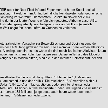
E steht für Near Field Infrared Experiment, d.h. der Satellit soll als
ration, mit welchem im Anflug befindliche Feindraketen oder gegnerische
stationierung im Weltraum überschritten. Bereits im November 2003
nd der in der letzten Woche erfolgreich getestete Airborne Laser ABL,
 Erdzielen geeignete Hyperschallgeschosse auf Wolfram (ebenfalls
ller Welt angreifen, ohne Luftraum-Grenzen zu verletzen.
rotz zahlreicher Versuche zur Beweisfälschung und Beeinflussung der
ern der FARC tätig gewesen zu sein. Die Colombia Three wurden allerdings
. Allerdings scheint es, als wären die drei republikanischen Aktivisten kaum
inquenten nicht aus Kolumbien ausreisen. Da sie außerhalb des Modelo-
ange sie in Modelo sitzen, sind sie in den internen Selbstschutz der dort
ewaffneter Konflikte sind die größten Probleme der 1,1 Milliarden
Lateinamerika und der Karibik. Die restlichen 15 % verteilen sich auf
llar (0,84 Euro) am Tag existieren. Jeder zehnte ist unter- oder
nen tote und 6 Millionen schwer behinderte Kinder und Jugendliche wurden im
vor, können 133 Millionen junge Leute auch heute weder lesen noch
lernen, in Südasien nur jeder zweite.