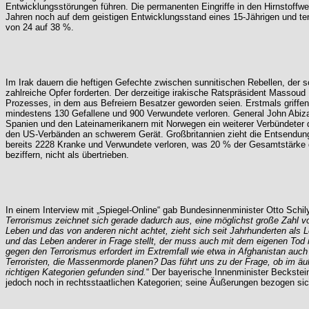
Entwicklungsstörungen führen. Die permanenten Eingriffe in den Hirnstoffw
Jahren noch auf dem geistigen Entwicklungsstand eines 15-Jährigen und ten
von 24 auf 38 %.
Im Irak dauern die heftigen Gefechte zwischen sunnitischen Rebellen, der 
zahlreiche Opfer forderten. Der derzeitige irakische Ratspräsident Massoud
Prozesses, in dem aus Befreiern Besatzer geworden seien. Erstmals griffen 
mindestens 130 Gefallene und 900 Verwundete verloren. General John Abiz
Spanien und den Lateinamerikanern mit Norwegen ein weiterer Verbündeter
den US-Verbänden an schwerem Gerät. Großbritannien zieht die Entsendung
bereits 2228 Kranke und Verwundete verloren, was 20 % der Gesamtstärke 
beziffern, nicht als übertrieben.
In einem Interview mit „Spiegel-Online“ gab Bundesinnenminister Otto Sch
Terrorismus zeichnet sich gerade dadurch aus, eine möglichst große Zahl 
Leben und das von anderen nicht achtet, zieht sich seit Jahrhunderten als L
und das Leben anderer in Frage stellt, der muss auch mit dem eigenen Tod 
gegen den Terrorismus erfordert im Extremfall wie etwa in Afghanistan auch
Terroristen, die Massenmorde planen? Das führt uns zu der Frage, ob im äuße
richtigen Kategorien gefunden sind.
“ Der bayerische Innenminister Beckstei
jedoch noch in rechtsstaatlichen Kategorien; seine Äußerungen bezogen sich