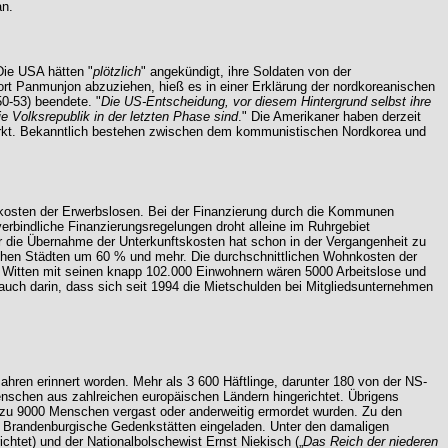
an.
Die USA hätten "
plötzlich
" angekündigt, ihre Soldaten von der
rt Panmunjon abzuziehen, hieß es in einer Erklärung der nordkoreanischen
0-53) beendete. "
Die US-Entscheidung, vor diesem Hintergrund selbst ihre
 Volksrepublik in der letzten Phase sind
." Die Amerikaner haben derzeit
rstärkt. Bekanntlich bestehen zwischen dem kommunistischen Nordkorea und
tskosten der Erwerbslosen. Bei der Finanzierung durch die Kommunen
erbindliche Finanzierungsregelungen droht alleine im Ruhrgebiet
r die Übernahme der Unterkunftskosten hat schon in der Vergangenheit zu
nchen Städten um 60 % und mehr. Die durchschnittlichen Wohnkosten der
 in Witten mit seinen knapp 102.000 Einwohnern wären 5000 Arbeitslose und
 auch darin, dass sich seit 1994 die Mietschulden bei Mitgliedsunternehmen
hren erinnert worden. Mehr als 3 600 Häftlinge, darunter 180 von der NS-
Menschen aus zahlreichen europäischen Ländern hingerichtet. Übrigens
 zu 9000 Menschen vergast oder anderweitig ermordet wurden. Zu den
ng Brandenburgische Gedenkstätten eingeladen. Unter den damaligen
htet) und der Nationalbolschewist Ernst Niekisch („
Das Reich der niederen