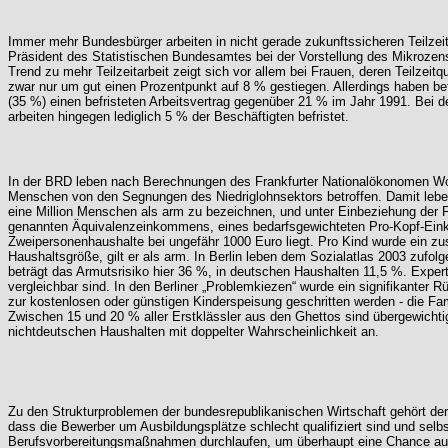
Immer mehr Bundesbürger arbeiten in nicht gerade zukunftssicheren Teilzeit-
Präsident des Statistischen Bundesamtes bei der Vorstellung des Mikrozensu
Trend zu mehr Teilzeitarbeit zeigt sich vor allem bei Frauen, deren Teilzei
zwar nur um gut einen Prozentpunkt auf 8 % gestiegen. Allerdings haben bef
(35 %) einen befristeten Arbeitsvertrag gegenüber 21 % im Jahr 1991. Bei d
arbeiten hingegen lediglich 5 % der Beschäftigten befristet.
In der BRD leben nach Berechnungen des Frankfurter Nationalökonomen Wolf
Menschen von den Segnungen des Niedriglohnsektors betroffen. Damit leben 
eine Million Menschen als arm zu bezeichnen, und unter Einbeziehung der Fa
genannten Äquivalenzeinkommens, eines bedarfsgewichteten Pro-Kopf-Einkom
Zweipersonenhaushalte bei ungefähr 1000 Euro liegt. Pro Kind wurde ein zu
Haushaltsgröße, gilt er als arm. In Berlin leben dem Sozialatlas 2003 zuf
beträgt das Armutsrisiko hier 36 %, in deutschen Haushalten 11,5 %. Expert
vergleichbar sind. In den Berliner „Problemkiezen“ wurde ein signifikanter 
zur kostenlosen oder günstigen Kinderspeisung geschritten werden - die Fam
Zwischen 15 und 20 % aller Erstklässler aus den Ghettos sind übergewichtig,
nichtdeutschen Haushalten mit doppelter Wahrscheinlichkeit an.
Zu den Strukturproblemen der bundesrepublikanischen Wirtschaft gehört de
dass die Bewerber um Ausbildungsplätze schlecht qualifiziert sind und se
Berufsvorbereitungsmaßnahmen durchlaufen, um überhaupt eine Chance auf d