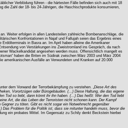
licher Verblödung führen - die härtesten Fälle befinden sich auch mit 18
eg die Zahl der 18- bis 24-Jährigen, die Haschischprodukte konsumieren,
n. Weiter erfolgen in allen Landesteilen zahlreiche Bombenanschläge, die
tärischen Konfrontationen in Najaf und Fallujah seien das Ergebnis eines
Erdölterminals in Basra an. Im April haben alleine die Amerikaner
 Entsendung von Verstärkungen ins Zweistromland ins Gespräch, da nach
chener Wackelkandidat angesehen werden muss. Offensichtlich mangelt es
cotsman“ haben die Briten im Südirak zwischen März 2003 und März 2004
ie amerikanischen Ausfälle an Verwundeten und Kranken auf 20.000
 unter dem Vorwand der Terrorbekämpfung zu verstehen. „
Diese Art des
theken, Vorortzügen oder Bürogebäuden. (…) Diese Haltung, die das eigene
en Tod so liebt, dann könnt ihr ihn haben. (…) Das heißt: Wer den Tod liebt
eine Art, die das Leben der Terroristen nicht schonen kann. Der Kampf
n Gegner zu töten. Gibt es nicht sogar ein Notwehrrecht gegenüber
 Das Problem für die Politik ist, dass sie mitunter handeln muss, bevor die
dung ein probates Mittel. Im Gegensatz zu Schily denkt Beckstein hierbei