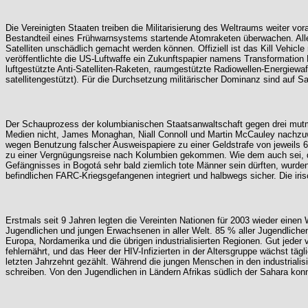
Die Vereinigten Staaten treiben die Militarisierung des Weltraums weiter vor
Bestandteil eines Frühwarnsystems startende Atomraketen überwachen. Aller
Satelliten unschädlich gemacht werden können. Offiziell ist das Kill Vehicl
veröffentlichte die US-Luftwaffe ein Zukunftspapier namens Transformation 
luftgestützte Anti-Satelliten-Raketen, raumgestützte Radiowellen-Energiew
satellitengestützt). Für die Durchsetzung militärischer Dominanz sind auf Sa
Der Schauprozess der kolumbianischen Staatsanwaltschaft gegen drei mutmaß
Medien nicht, James Monaghan, Niall Connoll und Martin McCauley nachzuwei
wegen Benutzung falscher Ausweispapiere zu einer Geldstrafe von jeweils 600
zu einer Vergnügungsreise nach Kolumbien gekommen. Wie dem auch sei, da 
Gefängnisses in Bogotá sehr bald ziemlich tote Männer sein dürften, wurden 
befindlichen FARC-Kriegsgefangenen integriert und halbwegs sicher. Die iris
Erstmals seit 9 Jahren legten die Vereinten Nationen für 2003 wieder einen 
Jugendlichen und jungen Erwachsenen in aller Welt. 85 % aller Jugendlichen 
Europa, Nordamerika und die übrigen industrialisierten Regionen. Gut jeder
fehlernährt, und das Heer der HIV-Infizierten in der Altersgruppe wächst täg
letzten Jahrzehnt gezählt. Während die jungen Menschen in den industrialis
schreiben. Von den Jugendlichen in Ländern Afrikas südlich der Sahara konnt