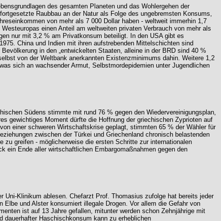
 Lebensgrundlagen des gesamten Planeten und das Wohlergehen der
r fortgesetzte Raubbau an der Natur als Folge des ungebremsten Konsums,
ahreseinkommen von mehr als 7 000 Dollar haben - weltweit immerhin 1,7
nd Westeuropas einen Anteil am weltweiten privaten Verbrauch von mehr als
egen nur mit 3,2 % am Privatkonsum beteiligt. In den USA gibt es
1975. China und Indien mit ihren aufstrebenden Mittelschichten sind
 Bevölkerung in den „entwickelten Staaten, alleine in der BRD sind 40 %
es selbst von der Weltbank anerkannten Existenzminimums dahin. Weitere 1,2
, was sich an wachsender Armut, Selbstmordepidemien unter Jugendlichen
iechischen Südens stimmte mit rund 76 % gegen den Wiedervereinigungsplan,
res gewichtiges Moment dürfte die Hoffnung der griechischen Zyprioten auf
 von einer schweren Wirtschaftskrise geplagt, stimmten 65 % der Wähler für
Beziehungen zwischen der Türkei und Griechenland chronisch belastenden
zu greifen - möglicherweise die ersten Schritte zur internationalen
druck ein Ende aller wirtschaftlichen Embargomaßnahmen gegen den
ni-Klinikum ablesen. Chefarzt Prof. Thomasius zufolge hat bereits jeder
Elbe und Alster konsumiert illegale Drogen. Vor allem die Gefahr von
menten ist auf 13 Jahre gefallen, mitunter werden schon Zehnjährige mit
nd dauerhafter Haschischkonsum kann zu erheblichen