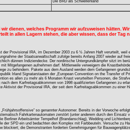
Die BRD als Schwellenland
wir dienen, welches Programm wir aufzuweisen hätten. Wir 
teilt in allen Lagern stehen, die aber wissen, dass der T
ist der Provisional IRA, im Dezember 2003 zu 6 ½ Jahren Haft verurteilt, weil
lungnahme der Staatsanwaltschaft zufolge bereits Anfang 2007 wieder auf fre
 reichlich dünnen Indiziendecke. Der nordirische Untergrundkämpfer sitzt im be
kt mit Mitgefangenen aufnehmen darf. Mittlerweile verweigern die Knastbehör
wege zu behindern. Pakete aus dem Ausland werden dem Gefangenen grundsät
blik Irland Signatarstaaten der „European Convention on the Transfer of Pris
ntion es allen zu mehr als 6 Monaten Knast verurteilten Personen, die Straf
ng nach dem Karfreitagsabkommen von 1998 qualifizierten Gefangenen zu erla
te Aktivist der Provisional IRA, der seit dem Karfreitagsabkommen zu einer Ha
en „Frühjahrsoffensive” so genannter Autonomer. Bereits in der Vorwoche erfol
 systematisch Fahrkartenautomaten zerstört (unter anderem durch den Einsat
ie Berliner Arbeitsämter Tempelhof (Brandanschlag), Wedding und Lichtenberg
 der SPD ein und bedachten den Komplex mit Farbbeuteln. Versuche zu Hau
blockiert; die Demonstranten forderten Genehmigungen für Bauwagenplätze 