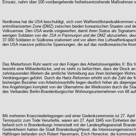
Einsatz, nahm über 100 vorübergehende freiheitsentziehende Maßnahmen vo
Nordkorea hat die USA beschuldigt, sich vom Waffenstillstandsabkommen vo
entmilitarisierten Zone (DMZ) zwischen beiden koreanischen Staaten und d
Volksarmee. Den USA wurde vorgeworfen, damit ihren Status als Signatarm
wenigen Soldaten von der JSA in Panmunjon und der DMZ abzuziehen, deutet 
37.000 Soldaten in Südkorea stationiert und vor allem ihre Luftwaffenkapaz
den USA massive politische Spannungen, die auf das nordkoreanische Ato
Das Mieterforum Ruhr warnt vor den Folgen des Arbeitslosengeldes II: Bis
besteht eine Milliardenlücke, und es steht zu befürchten, dass der Druck a
zehntausenden Mietern die amtliche Vertreibung aus ihren bisherigen Wohn
Verdrängungen geführt. Durch die Hartz-Reformen erhöht sich die Zahl de
bisherigen Bezieher von Arbeitslosenhilfe liegen deutlich höher als diejeni
ihre Angehörigen komplett von der Übernahme der Mietkosten durch die Stadt
des Verbandes Berlin-Brandenburgischer Wohnungsunternehmen von 68 auf 
Mit mehreren Kranzniederlegungen und einer Gedenkzeremonie ist 27. April 
Terrorjustiz zum Tode Verurteilte, waren am 27. April 1945 von Einheiten d
befand sich in Brandenburgs Innenstadt mit der Landespflegeanstalt Bran
Gedenkfeiern hatten die Stadt Brandenburg/Havel, die Interessengemeinscha
Häftlingen befanden sich Robert Havemann, Erich Honecker, die kommunistis