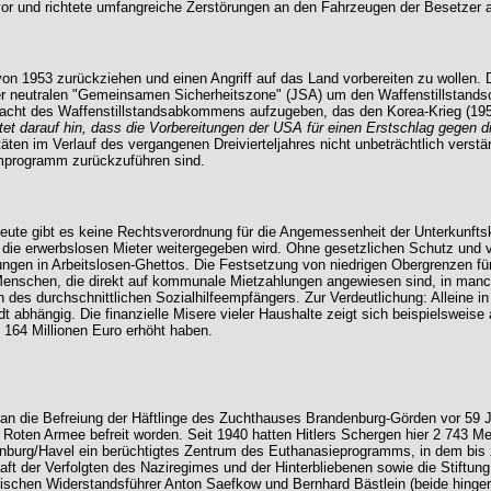
r und richtete umfangreiche Zerstörungen an den Fahrzeugen der Besetzer 
n 1953 zurückziehen und einen Angriff auf das Land vorbereiten zu wollen. 
er neutralen "Gemeinsamen Sicherheitszone" (JSA) um den Waffenstillstandso
acht des Waffenstillstandsabkommens aufzugeben, das den Korea-Krieg (195
darauf hin, dass die Vorbereitungen der USA für einen Erstschlag gegen die
itäten im Verlauf des vergangenen Dreivierteljahres nicht unbeträchtlich ve
mprogramm zurückzuführen sind.
 heute gibt es keine Rechtsverordnung für die Angemessenheit der Unterkunf
n die erwerbslosen Mieter weitergegeben wird. Ohne gesetzlichen Schutz und v
ungen in Arbeitslosen-Ghettos. Die Festsetzung von niedrigen Obergrenzen fü
r Menschen, die direkt auf kommunale Mietzahlungen angewiesen sind, in ma
gen des durchschnittlichen Sozialhilfeempfängers. Zur Verdeutlichung: Alleine
 abhängig. Die finanzielle Misere vieler Haushalte zeigt sich beispielsweise
164 Millionen Euro erhöht haben.
an die Befreiung der Häftlinge des Zuchthauses Brandenburg-Görden vor 59 Ja
er Roten Armee befreit worden. Seit 1940 hatten Hitlers Schergen hier 2 743 
denburg/Havel ein berüchtigtes Zentrum des Euthanasieprogramms, in dem bis
ft der Verfolgten des Naziregimes und der Hinterbliebenen sowie die Stiftu
chen Widerstandsführer Anton Saefkow und Bernhard Bästlein (beide hingeric