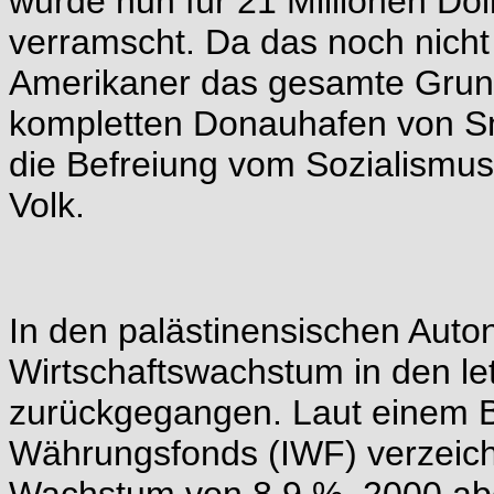
wurde nun für 21 Millionen Dol
verramscht. Da das noch nich
Amerikaner das gesamte Grun
kompletten Donauhafen von S
die Befreiung vom Sozialismus
Volk.
In den palästinensischen Auto
Wirtschaftswachstum in den le
zurückgegangen. Laut einem Be
Währungsfonds (IWF) verzeich
Wachstum von 8,9 %, 2000 abe