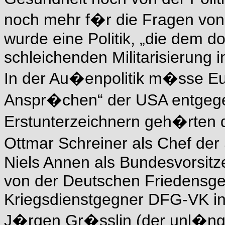
noch mehr f�r die Fragen von 
wurde eine Politik, „die dem 
schleichenden Militarisierung i
In der Au�enpolitik m�sse Eu
Anspr�chen“ der USA entgegen
Erstunterzeichnern geh�rten d
Ottmar Schreiner als Chef d
Niels Annen als Bundesvorsitz
von der Deutschen Friedensges
Kriegsdienstgegner DFG-VK in
J�rgen Gr�sslin (der unl�n