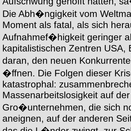
Aufschwung gehofft hatten, sa
Die Abh�ngigkeit vom Weltmar
Moment als fatal, als sich her
Aufnahmef�higkeit geringer al
kapitalistischen Zentren USA,
daran, den neuen Konkurrent
�ffnen. Die Folgen dieser Kri
katastrophal: zusammenbrech
Massenarbeitslosigkeit auf der
Gro�unternehmen, die sich no
aneignen, auf der anderen Sei
das die L�nder zwingt, zur S