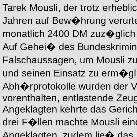
Tarek Mousli, der trotz erhebl
Jahren auf Bew�hrung verurte
monatlich 2400 DM zuz�glich 
Auf Gehei� des Bundeskrimin
Falschaussagen, um Mousli zum
und seinen Einsatz zu erm�gl
Abh�rprotokolle wurden der Ve
vorenthalten, entlastende Ze
Angeklagten kehrte das Gerich
drei F�llen machte Mousli ei
Angeklagten, zudem lie� das 