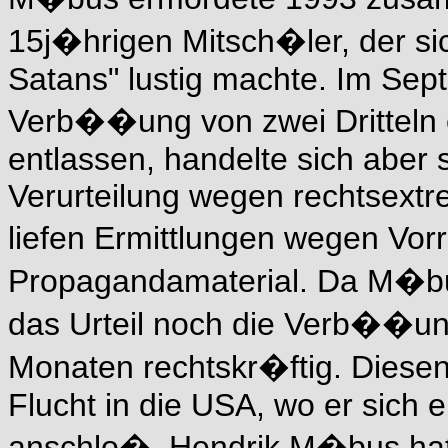
15j�hrigen Mitsch�ler, der s
Satans" lustig machte. Im Se
Verb��ung von zwei Dritteln e
entlassen, handelte sich aber 
Verurteilung wegen rechtsextr
liefen Ermittlungen wegen Vo
Propagandamaterial. Da M�bu
das Urteil noch die Verb��un
Monaten rechtskr�ftig. Diese
Flucht in die USA, wo er sich 
anschlo�. Hendrik M�bus hat m