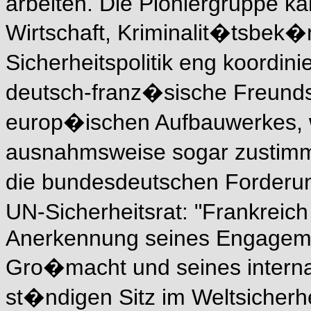
arbeiten. Die Pioniergruppe k
Wirtschaft, Kriminalit�tsbe
Sicherheitspolitik eng koordin
deutsch-franz�sische Freunds
europ�ischen Aufbauwerkes, w
ausnahmsweise sogar zustimmt
die bundesdeutschen Forderu
UN-Sicherheitsrat: "Frankrei
Anerkennung seines Engageme
Gro�macht und seines interna
st�ndigen Sitz im Weltsicherhe