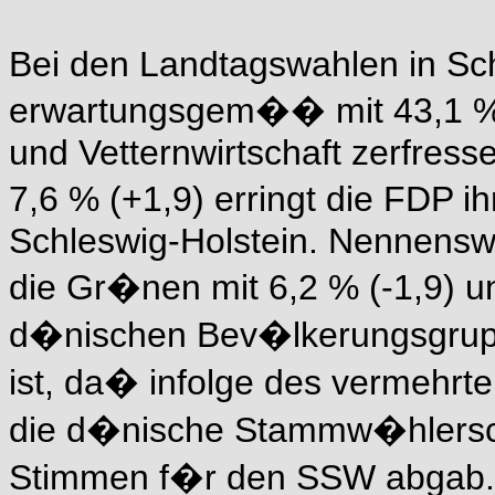
Bei den Landtagswahlen in Sch
erwartungsgem�� mit 43,1 % 
und Vetternwirtschaft zerfress
7,6 % (+1,9) erringt die FDP i
Schleswig-Holstein. Nennenswe
die Gr�nen mit 6,2 % (-1,9) u
d�nischen Bev�lkerungsgruppe
ist, da� infolge des vermehrt
die d�nische Stammw�hlersch
Stimmen f�r den SSW abgab. S