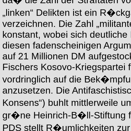
da� die Zahl der Straftaten v
„linken“ Delikten ist ein R�c
verzeichnen. Die Zahl „militan
konstant, wobei sich deutliche
diesen fadenscheinigen Argume
auf 21 Millionen DM aufgesto
Fischers Kosovo-Kriegspartei 
vordringlich auf die Bek�mpfu
anzusetzen. Die Antifaschistisc
Konsens“) buhlt mittlerweile 
gr�ne Heinrich-B�ll-Stiftung f
PDS stellt R�umlichkeiten z