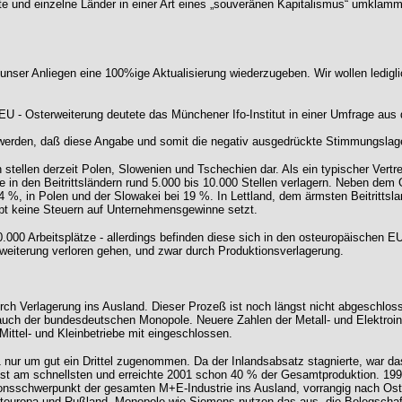
te und einzelne Länder in einer Art eines „souveränen Kapitalismus“ umklammer
t unser Anliegen eine 100%ige Aktualisierung wiederzugeben. Wir wollen ledig
U - Osterweiterung deutete das Münchener Ifo-Institut in einer Umfrage au
 werden, daß diese Angabe und somit die negativ ausgedrückte Stimmungslage
ellen derzeit Polen, Slowenien und Tschechien dar. Als ein typischer Vertre
in den Beitrittsländern rund 5.000 bis 10.000 Stellen verlagern. Neben dem
4 %, in Polen und der Slowakei bei 19 %. In Lettland, dem ärmsten Beitrittsl
pt keine Steuern auf Unternehmensgewinne setzt.
 Arbeitsplätze - allerdings befinden diese sich in den osteuropäischen EU-B
weiterung verloren gehen, und zwar durch Produktionsverlagerung.
urch Verlagerung ins Ausland. Dieser Prozeß ist noch längst nicht abgeschloss
uch der bundesdeutschen Monopole. Neuere Zahlen der Metall- und Elektroin
ittel- und Kleinbetriebe mit eingeschlossen.
1 nur um gut ein Drittel zugenommen. Da der Inlandsabsatz stagnierte, war da
hst am schnellsten und erreichte 2001 schon 40 % der Gesamtproduktion. 1995 
nsschwerpunkt der gesamten M+E-Industrie ins Ausland, vorrangig nach Osteu
 Osteuropa und Rußland. Monopole wie Siemens nutzen das aus, die Belegscha