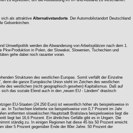
 sich als attraktive
Alternativstandorte
. Der Automobilstandort Deutschland
le Gelsenkirchen.
 und Umweltpolitik werden die Abwanderung von Arbeitsplätzen nach dem 1.
e Pkw-Produktion in Polen, der Slowakei, Slowenien, Tschechien und
täten gehe dabei noch rasanter voran.
ehenden Strukturen des westlichen Europas. Somit verfällt der Einzelne
n“, denn die ganze Europäische Union steht im Zeichen des westlichen
 Seite des westlichen (nicht geographisch gesehen) Kapitalismus. Daß auf
 sich das soziale Elend auch in den „neuen EU - Ländern“ drastisch
 jetzigen EU-Staaten (24.250 Euro) ist wesentlich höher als beispielsweise in
t an. In Tschechien kletterte sie beispielsweise von 0,7 Prozent im Jahr
Wien entfernten slowakischen Hauptstadt Bratislava beispielsweise liegt die
itt liegt bei 16,6 Prozent. Ein ähnliches Gefälle gibt es in Ungarn. Die
nimmt ständig zu. In einigen Regionen hat diese 45 bis 50 Prozent erreicht.
n um über 5 Prozent gegenüber Ende der 80er Jahre. 50 Prozent der