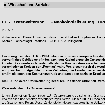
Wirtschaft und Soziales
EU - „Osterweiterung“... - Neokolonialisierung Eur
Von M.K.
Vorbemerkung: Dieser Aufsatz entstammt der aktuellen Ausgabe des „Fahnenträ
Kontakt: Fahnenträger, Postfach 1153 in 17420 Heringsdorf.
Einleitung: Seit dem 1. Mai 2004 haben sich die westeuropäischen die o
verwerfliches Gebilde empfinden bzw. den Kapitalismus als Ganzes a
könnte. Dies würde sich bestenfalls als die Konfrontation zwischen e
verschiedenen Kreisen der „Rechten“ wahr. Von dieser durch die westli
europäische Kunstgebilde für eine Verhärtung der Fronten zwischen de
erhöht sie doch den Konkurrenzdruck und damit den sozialen Druck a
Die EU und deren Osterweiterung bedeuten uns daher: Unfreiheit, Versc
Wem nützt die EU - Osterweiterung?
Einen allgemeinen Nutzen in der EU - Osterweiterung zu sehen ist für uns, 
Investitionen und Arbeitsplatzverlagerungen bieten. Dieser tritt in Europa ha
wie Spanien und Polen. Diese Länder stellen derzeit das „westliche Bollwer