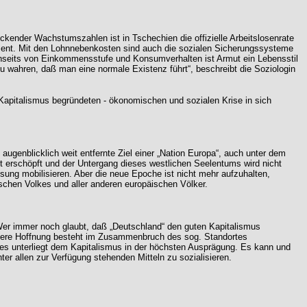
uckender Wachstumszahlen ist in Tschechien die offizielle Arbeitslosenrate
 Prozent. Mit den Lohnnebenkosten sind auch die sozialen Sicherungssysteme
enseits von Einkommensstufe und Konsumverhalten ist Armut ein Lebensstil
u wahren, daß man eine normale Existenz führt“, beschreibt die Soziologin
 Kapitalismus begründeten - ökonomischen und sozialen Krise in sich
ugenblicklich weit entfernte Ziel einer „Nation Europa“, auch unter dem
cht erschöpft und der Untergang dieses westlichen Seelentums wird nicht
ung mobilisieren. Aber die neue Epoche ist nicht mehr aufzuhalten,
chen Volkes und aller anderen europäischen Völker.
 Wer immer noch glaubt, daß „Deutschland“ den guten Kapitalismus
. Unsere Hoffnung besteht im Zusammenbruch des sog. Standortes
ates unterliegt dem Kapitalismus in der höchsten Ausprägung. Es kann und
ter allen zur Verfügung stehenden Mitteln zu sozialisieren.