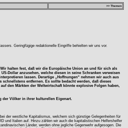
>> Themen
sers. Geringfügige redaktionelle Eingriffe behielten wir uns vor.
Wir halten fest, daß wir die Europäische Union an und für sich als
 US-Dollar anzusehen, welche diesen in seine Schranken verweisen
interpretieren lassen. Derartige „Hoffnungen“ nehmen wir auch aus
s schnellstens entfernen. Es sollte bedacht werden, daß dieses
auf den Märkten der Weltwirtschaft könnte explosive Folgen haben,
er Völker in ihrer kulturellen Eigenart.
rbei der westliche Kapitalismus, welchem sich günstige Gelegenheiten für
RD und Italien auf. Hinzu zählen wir auch die kapitalistischen Helfershelfer
e skandinavischen Länder, werden ohne jegliche Gegenwehr aufgesogen. Die