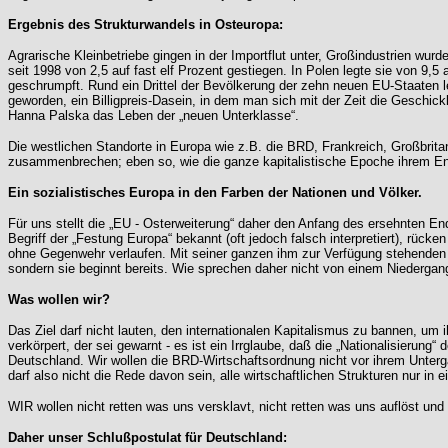
Ergebnis des Strukturwandels in Osteuropa:
Agrarische Kleinbetriebe gingen in der Importflut unter, Großindustrien wur
seit 1998 von 2,5 auf fast elf Prozent gestiegen. In Polen legte sie von 9,
geschrumpft. Rund ein Drittel der Bevölkerung der zehn neuen EU-Staaten
geworden, ein Billigpreis-Dasein, in dem man sich mit der Zeit die Geschi
Hanna Palska das Leben der „neuen Unterklasse“.
Die westlichen Standorte in Europa wie z.B. die BRD, Frankreich, Großbrita
zusammenbrechen; eben so, wie die ganze kapitalistische Epoche ihrem End
Ein sozialistisches Europa in den Farben der Nationen und Völker.
Für uns stellt die „EU - Osterweiterung“ daher den Anfang des ersehnten En
Begriff der „Festung Europa“ bekannt (oft jedoch falsch interpretiert), rüc
ohne Gegenwehr verlaufen. Mit seiner ganzen ihm zur Verfügung stehenden 
sondern sie beginnt bereits. Wie sprechen daher nicht von einem Niederga
Was wollen wir?
Das Ziel darf nicht lauten, den internationalen Kapitalismus zu bannen, u
verkörpert, der sei gewarnt - es ist ein Irrglaube, daß die „Nationalisieru
Deutschland. Wir wollen die BRD-Wirtschaftsordnung nicht vor ihrem Unterga
darf also nicht die Rede davon sein, alle wirtschaftlichen Strukturen nur in
WIR wollen nicht retten was uns versklavt, nicht retten was uns auflöst und
Daher unser Schlußpostulat für Deutschland: