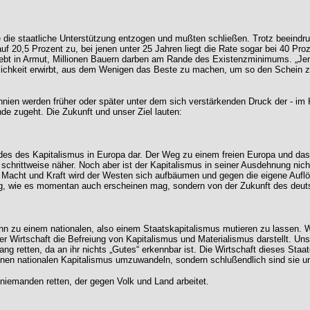
de die staatliche Unterstützung entzogen und mußten schließen. Trotz beeindr
5 auf 20,5 Prozent zu, bei jenen unter 25 Jahren liegt die Rate sogar bei 40
 lebt in Armut, Millionen Bauern darben am Rande des Existenzminimums. „J
cklichkeit erwirbt, aus dem Wenigen das Beste zu machen, um so den Schein z
nnien werden früher oder später unter dem sich verstärkenden Druck der - im
e zugeht. Die Zukunft und unser Ziel lauten:
des des Kapitalismus in Europa dar. Der Weg zu einem freien Europa und das a
ken schrittweise näher. Noch aber ist der Kapitalismus in seiner Ausdehnung ni
Macht und Kraft wird der Westen sich aufbäumen und gegen die eigene Auflös
ng, wie es momentan auch erscheinen mag, sondern von der Zukunft des deuts
m ihn zu einem nationalen, also einem Staatskapitalismus mutieren zu lassen.
ng“ der Wirtschaft die Befreiung von Kapitalismus und Materialismus darstellt
ng retten, da an ihr nichts „Gutes“ erkennbar ist. Die Wirtschaft dieses Sta
 einen nationalen Kapitalismus umzuwandeln, sondern schlußendlich sind sie un
 niemanden retten, der gegen Volk und Land arbeitet.