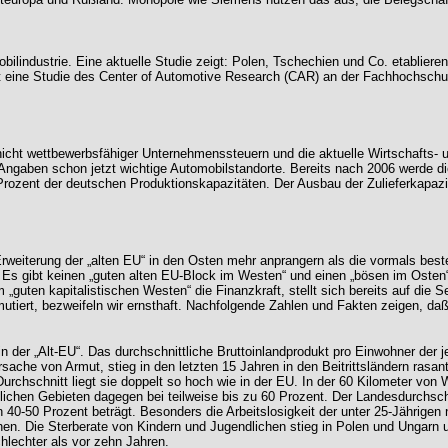
bilindustrie. Eine aktuelle Studie zeigt: Polen, Tschechien und Co. etablieren
mmt eine Studie des Center of Automotive Research (CAR) an der Fachhochschu
nicht wettbewerbsfähiger Unternehmenssteuern und die aktuelle Wirtschafts-
ngaben schon jetzt wichtige Automobilstandorte. Bereits nach 2006 werde di
rozent der deutschen Produktionskapazitäten. Der Ausbau der Zulieferkapazi
rweiterung der „alten EU“ in den Osten mehr anprangern als die vormals best
s. Es gibt keinen „guten alten EU-Block im Westen“ und einen „bösen im Oste
 „guten kapitalistischen Westen“ die Finanzkraft, stellt sich bereits auf die
tiert, bezweifeln wir ernsthaft. Nachfolgende Zahlen und Fakten zeigen, daß
s in der „Alt-EU“. Das durchschnittliche Bruttoinlandprodukt pro Einwohner der
rsache von Armut, stieg in den letzten 15 Jahren in den Beitrittsländern rasan
urchschnitt liegt sie doppelt so hoch wie in der EU. In der 60 Kilometer von 
ndlichen Gebieten dagegen bei teilweise bis zu 60 Prozent. Der Landesdurchschn
40-50 Prozent beträgt. Besonders die Arbeitslosigkeit der unter 25-Jährigen 
iehen. Die Sterberate von Kindern und Jugendlichen stieg in Polen und Ungar
lechter als vor zehn Jahren.