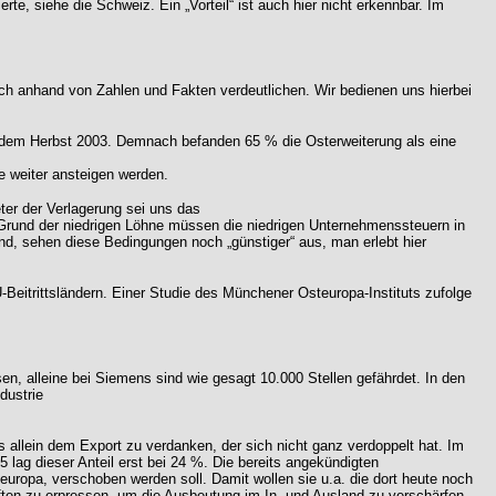
te, siehe die Schweiz. Ein „Vorteil“ ist auch hier nicht erkennbar. Im
lich anhand von Zahlen und Fakten verdeutlichen. Wir bedienen uns hierbei
s dem Herbst 2003. Demnach befanden 65 % die Osterweiterung als eine
 weiter ansteigen werden.
ter der Verlagerung sei uns das
 Grund der niedrigen Löhne müssen die niedrigen Unternehmenssteuern in
and, sehen diese Bedingungen noch „günstiger“ aus, man erlebt hier
eitrittsländern. Einer Studie des Münchener Osteuropa-Instituts zufolge
en, alleine bei Siemens sind wie gesagt 10.000 Stellen gefährdet. In den
dustrie
s allein dem Export zu verdanken, der sich nicht ganz verdoppelt hat. Im
lag dieser Anteil erst bei 24 %. Die bereits angekündigten
ropa, verschoben werden soll. Damit wollen sie u.a. die dort heute noch
ften zu erpressen, um die Ausbeutung im In- und Ausland zu verschärfen.