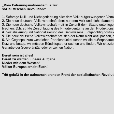
„Vom Befreiungsnationalismus zur
sozialistischen Revolution!“
1.
Sofortige Null- und Nichtigerklärung aller dem Volk aufgezwungenen Vert
2.
Die neue deutsche Volkswirtschaft dient nur dem Volk und nicht diametra
3.
Die neue deutsche Volkswirtschaft muß in Zukunft dem Staate unterliegen.
brechen. D.h. strikte Zerschlagung des Privateigentums an den Produktions
4.
Sozialisierung und Nationalisierung des Bankwesens. Folgerichtig postul
5.
Die neue deutsche Volkswirtschaft hat sich der Natur nicht anzupassen, s
6.
Als Gegenpol zum westlichen Parteiendünkel sehen wir die außerparlament
Kurz und knapp, wir müssen Bündnispartner suchen und finden. Wir skizzieren
Garantie der Souveränität jeder einzelnen Nation.
Bereit sein ist alles!
Bereit zu werden, unsere Aufgabe.
Nieder mit dem Westen!
Völker Europas erhebt Euch!
Tritt gefaßt in der aufmarschierenden Front der sozialistischen Revolut