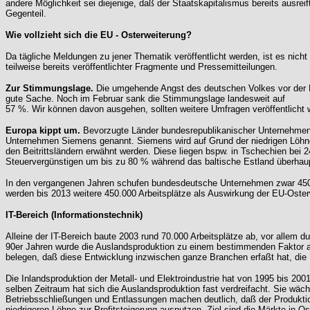
andere Möglichkeit sei diejenige, daß der Staatskapitalismus bereits ausreif
Gegenteil.
Wie vollzieht sich die EU - Osterweiterung?
Da tägliche Meldungen zu jener Thematik veröffentlicht werden, ist es nich
teilweise bereits veröffentlichter Fragmente und Pressemitteilungen.
Zur Stimmungslage.
Die umgehende Angst des deutschen Volkes vor der E
gute Sache. Noch im Februar sank die Stimmungslage landesweit auf
57 %. Wir können davon ausgehen, sollten weitere Umfragen veröffentlicht
Europa kippt um.
Bevorzugte Länder bundesrepublikanischer Unternehmen st
Unternehmen Siemens genannt. Siemens wird auf Grund der niedrigen Löhne 
den Beitrittsländern erwähnt werden. Diese liegen bspw. in Tschechien bei 2
Steuervergünstigen um bis zu 80 % während das baltische Estland überhau
In den vergangenen Jahren schufen bundesdeutsche Unternehmen zwar 450.000
werden bis 2013 weitere 450.000 Arbeitsplätze als Auswirkung der EU-Oster
IT-Bereich (Informationstechnik)
Alleine der IT-Bereich baute 2003 rund 70.000 Arbeitsplätze ab, vor allem d
90er Jahren wurde die Auslandsproduktion zu einem bestimmenden Faktor a
belegen, daß diese Entwicklung inzwischen ganze Branchen erfaßt hat, die M
Die Inlandsproduktion der Metall- und Elektroindustrie hat von 1995 bis 200
selben Zeitraum hat sich die Auslandsproduktion fast verdreifacht. Sie wäc
Betriebsschließungen und Entlassungen machen deutlich, daß der Produktio
niedrigeren Löhne zur Profitsteigerung ausnutzen. Ziel sind die Märkte in