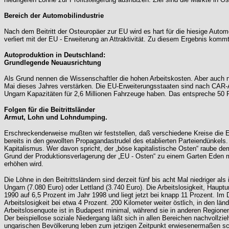
Bereich der Automobilindustrie
Nach dem Beitritt der Osteuropäer zur EU wird es hart für die hiesige Automo
verliert mit der EU - Erweiterung an Attraktivität. Zu diesem Ergebnis ko
Autoproduktion in Deutschland:
Grundlegende Neuausrichtung
Als Grund nennen die Wissenschaftler die hohen Arbeitskosten. Aber auch 
Mai dieses Jahres verstärken. Die EU-Erweiterungsstaaten sind nach CAR-A
Ungarn Kapazitäten für 2,6 Millionen Fahrzeuge haben. Das entspreche 50 P
Folgen für die Beitrittsländer
Armut, Lohn und Lohndumping.
Erschreckenderweise mußten wir feststellen, daß verschiedene Kreise die E
bereits in den gewollten Propagandastrudel des etablierten Parteiendünkel
Kapitalismus. Wer davon spricht, der „böse kapitalistische Osten“ raube dem
Grund der Produktionsverlagerung der „EU - Osten“ zu einem Garten Eden mu
erhöhen wird.
Die Löhne in den Beitrittsländern sind derzeit fünf bis acht Mal niedriger al
Ungarn (7.080 Euro) oder Lettland (3.740 Euro). Die Arbeitslosigkeit, Hauptu
1990 auf 6,5 Prozent im Jahr 1998 und liegt jetzt bei knapp 11 Prozent. Im D
Arbeitslosigkeit bei etwa 4 Prozent. 200 Kilometer weiter östlich, in den lä
Arbeitslosenquote ist in Budapest minimal, während sie in anderen Regionen 
Der beispiellose soziale Niedergang läßt sich in allen Bereichen nachvollz
ungarischen Bevölkerung leben zum jetzigen Zeitpunkt erwiesenermaßen sch