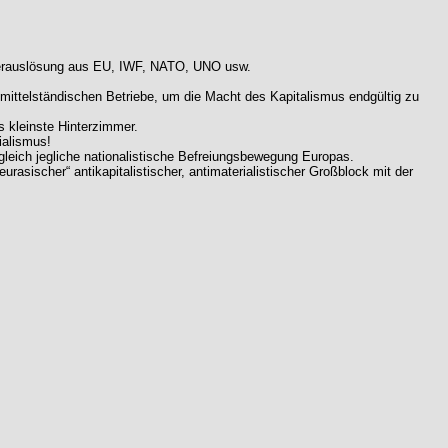
r Herauslösung aus EU, IWF, NATO, UNO usw.
r mittelständischen Betriebe, um die Macht des Kapitalismus endgültig zu
 kleinste Hinterzimmer.
ialismus!
leich jegliche nationalistische Befreiungsbewegung Europas.
asischer“ antikapitalistischer, antimaterialistischer Großblock mit der