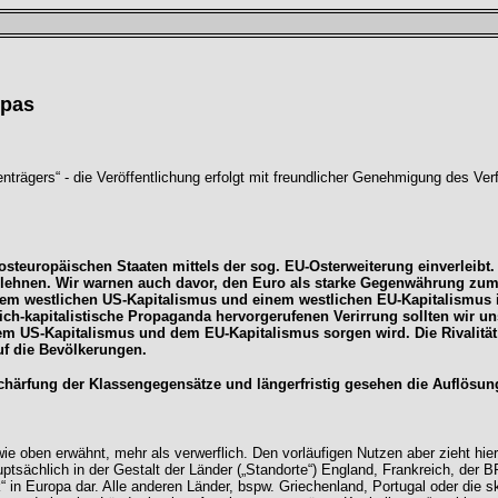
opas
gers“ - die Veröffentlichung erfolgt mit freundlicher Genehmigung des Verfas
steuropäischen Staaten mittels der sog. EU-Osterweiterung einverleibt. 
blehnen. Wir warnen auch davor, den Euro als starke Gegenwährung zum
inem westlichen US-Kapitalismus und einem westlichen EU-Kapitalismus 
ch-kapitalistische Propaganda hervorgerufenen Verirrung sollten wir un
m US-Kapitalismus und dem EU-Kapitalismus sorgen wird. Die Rivalität 
uf die Bevölkerungen.
härfung der Klassengegensätze und längerfristig gesehen die Auflösung d
wie oben erwähnt, mehr als verwerflich. Den vorläufigen Nutzen aber zieht hie
uptsächlich in der Gestalt der Länder („Standorte“) England, Frankreich, der B
k“ in Europa dar. Alle anderen Länder, bspw. Griechenland, Portugal oder di