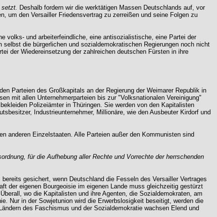
 setzt.
Deshalb fordern wir die werktätigen Massen Deutschlands auf, vor
n, um den Versailler Friedensvertrag zu zerreißen und seine Folgen zu
e volks- und arbeiterfeindliche, eine antisozialistische, eine Partei der
n selbst die bürgerlichen und sozialdemokratischen Regierungen noch nicht
rtei der Wiedereinsetzung der zahlreichen deutschen Fürsten in ihre
n den Parteien des Großkapitals an der Regierung der Weimarer Republik in
hsen mit allen Unternehmerparteien bis zur "Volksnationalen Vereinigung"
 bekleiden Polizeiämter in Thüringen. Sie werden von den Kapitalisten
tsbesitzer, Industrieunternehmer, Millionäre, wie den Ausbeuter Kirdorf und
 den anderen Einzelstaaten. Alle Parteien außer den Kommunisten sind
sordnung, für die Aufhebung aller Rechte und Vorrechte der herrschenden
 bereits gesichert, wenn Deutschland die Fesseln des Versailler Vertrages
haft der eigenen Bourgeoisie im eigenen Lande muss gleichzeitig gestürzt
Überall, wo die Kapitalisten und ihre Agenten, die Sozialdemokraten, am
. Nur in der Sowjetunion wird die Erwerbslosigkeit beseitigt, werden die
len Ländern des Faschismus und der Sozialdemokratie wachsen Elend und