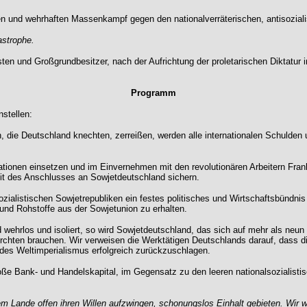
en und wehrhaften Massenkampf gegen den nationalverräterischen, antisoziali
astrophe.
en und Großgrundbesitzer, nach der Aufrichtung der proletarischen Diktatur in
Programm
stellen:
n, die Deutschland knechten, zerreißen, werden alle internationalen Schulde
ionen einsetzen und im Einvernehmen mit den revolutionären Arbeitern Frank
t des Anschlusses an Sowjetdeutschland sichern.
alistischen Sowjetrepubliken ein festes politisches und Wirtschaftsbündnis
 und Rohstoffe aus der Sowjetunion zu erhalten.
 wehrlos und isoliert, so wird Sowjetdeutschland, das sich auf mehr als neu
fürchten brauchen. Wir verweisen die Werktätigen Deutschlands darauf, dass di
 des Weltimperialismus erfolgreich zurückzuschlagen.
e Bank- und Handelskapital, im Gegensatz zu den leeren nationalsozialisti
 Lande offen ihren Willen aufzwingen, schonungslos Einhalt gebieten. Wir we