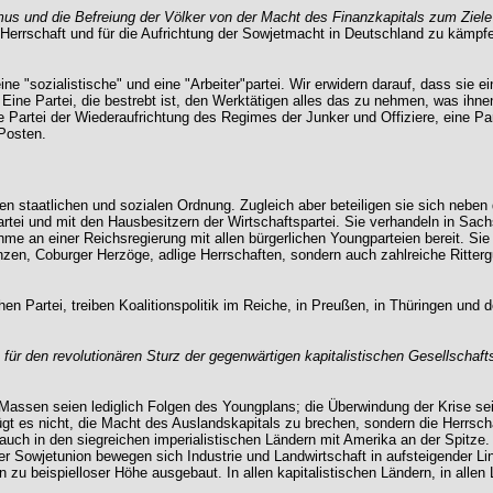
mus und die Befreiung der Völker von der Macht des Finanzkapitals zum Ziele
 Herrschaft und für die Aufrichtung der Sowjetmacht in Deutschland zu kämpfe
ne "sozialistische" und eine "Arbeiter"partei. Wir erwidern darauf, dass sie ein
Eine Partei, die bestrebt ist, den Werktätigen alles das zu nehmen, was ihne
e Partei der Wiederaufrichtung des Regimes der Junker und Offiziere, eine Pa
Posten.
gen staatlichen und sozialen Ordnung. Zugleich aber beteiligen sie sich nebe
spartei und mit den Hausbesitzern der Wirtschaftspartei. Sie verhandeln in Sac
me an einer Reichsregierung mit allen bürgerlichen Youngparteien bereit. Sie
inzen, Coburger Herzöge, adlige Herrschaften, sondern auch zahlreiche Rittergu
n Partei, treiben Koalitionspolitik im Reiche, in Preußen, in Thüringen und
ür den revolutionären Sturz der gegenwärtigen kapitalistischen Gesellschaft
Massen seien lediglich Folgen des Youngplans; die Überwindung der Krise sei
nügt es nicht, die Macht des Auslandskapitals zu brechen, sondern die Herrsc
uch in den siegreichen imperialistischen Ländern mit Amerika an der Spitze. 
 Sowjetunion bewegen sich Industrie und Landwirtschaft in aufsteigender Linie
en zu beispielloser Höhe ausgebaut. In allen kapitalistischen Ländern, in al