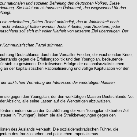
r nationalen und sozialen Befreiung des deutschen Volkes. Diese
deutung. Sie bildet ein historisches Dokument, das wegweisend für das
fzeigt.
in nebelhaftes „Drittes Reich“ ankündigt, das in Wirklichkeit noch
cht unbedingt halten werden. Jeder Arbeiter, jede Arbeiterin, jeder
eutschland soll sich mit voller Klarheit von unserem Ziel überzeugen. Der
 der Kommunistischen Partei stimmen.
nechtung Deutschlands durch den Versailler Frieden, der wachsenden Krise,
derstands gegen die Erfüllungspolitik und den Youngplan, bedeutende
ür sich zu gewinnen. Die teilweisen Erfolge der nationalsozialistischen
 an der kapitalistischen Rationalisierung und völlige Kapitulation vor den
der wirklichen Vertretung der Interessen der werktätigen Massen
eien sie gegen den Youngplan, der den werktätigen Massen Deutschlands Not
r Absicht, alle seine Lasten auf die Werktätigen abzuwälzen.
ördern, indem sie an der Durchführung der vom Youngplan diktierten Zoll-
rsteuer in Thüringen), indem sie alle Streikbewegungen gegen den
isten des Auslands verkauft. Die sozialdemokratischen Führer, die
 Agenten des französischen und polnischen Imperialismus.