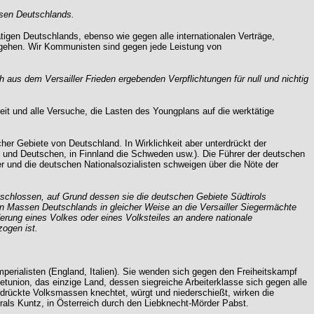
ssen Deutschlands.
gen Deutschlands, ebenso wie gegen alle internationalen Verträge,
rgehen. Wir Kommunisten sind gegen jede Leistung von
ch aus dem Versailler Frieden ergebenden Verpflichtungen für null und nichtig
it und alle Versuche, die Lasten des Youngplans auf die werktätige
her Gebiete von Deutschland. In Wirklichkeit aber unterdrückt der
en und Deutschen, in Finnland die Schweden usw.). Die Führer der deutschen
ler und die deutschen Nationalsozialisten schweigen über die Nöte der
schlossen, auf Grund dessen sie die deutschen Gebiete Südtirols
gen Massen Deutschlands in gleicher Weise an die Versailler Siegermächte
erung eines Volkes oder eines Volksteiles an andere nationale
ogen ist.
mperialisten (England, Italien). Sie wenden sich gegen den Freiheitskampf
etunion, das einzige Land, dessen siegreiche Arbeiterklasse sich gegen alle
terdrückte Volksmassen knechtet, würgt und niederschießt, wirken die
rals Kuntz, in Österreich durch den Liebknecht-Mörder Pabst.