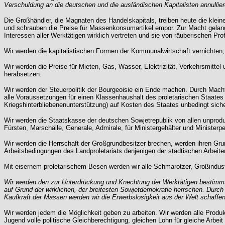
Verschuldung an die deutschen und die ausländischen Kapitalisten annullier
Die Großhändler, die Magnaten des Handelskapitals, treiben heute die klei
und schrauben die Preise für Massenkonsumartikel empor. Zur Macht gelang
Interessen aller Werktätigen wirklich vertreten und sie von räuberischen Pr
Wir werden die kapitalistischen Formen der Kommunalwirtschaft vernichten,
Wir werden die Preise für Mieten, Gas, Wasser, Elektrizität, Verkehrsmitte
herabsetzen.
Wir werden der Steuerpolitik der Bourgeoisie ein Ende machen. Durch Macht
alle Voraussetzungen für einen Klassenhaushalt des proletarischen Staates s
Kriegshinterbliebenenunterstützung) auf Kosten des Staates unbedingt siche
Wir werden die Staatskasse der deutschen Sowjetrepublik von allen unprodu
Fürsten, Marschälle, Generale, Admirale, für Ministergehälter und Ministerp
Wir werden die Herrschaft der Großgrundbesitzer brechen, werden ihren G
Arbeitsbedingungen des Landproletariats denjenigen der städtischen Arbeite
Mit eisernem proletarischem Besen werden wir alle Schmarotzer, Großindustri
Wir werden den zur Unterdrückung und Knechtung der Werktätigen bestimmten
auf Grund der wirklichen, der breitesten Sowjetdemokratie herrschen. Durc
Kaufkraft der Massen werden wir die Erwerbslosigkeit aus der Welt schaffen
Wir werden jedem die Möglichkeit geben zu arbeiten. Wir werden alle Produkt
Jugend volle politische Gleichberechtigung, gleichen Lohn für gleiche Arbeit