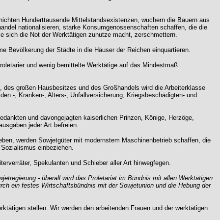
ernichten Hunderttausende Mittelstandsexistenzen, wuchern die Bauern aus
andel nationalisieren, starke Konsumgenossenschaften schaffen, die die
die sich die Not der Werktätigen zunutze macht, zerschmettern.
me Bevölkerung der Städte in die Häuser der Reichen einquartieren.
Proletarier und wenig bemittelte Werktätige auf das Mindestmaß
n, des großen Hausbesitzes und des Großhandels wird die Arbeiterklasse
den -, Kranken-, Alters-, Unfallversicherung, Kriegsbeschädigten- und
gedankten und davongejagten kaiserlichen Prinzen, Könige, Herzöge,
ausgaben jeder Art befreien.
eben, werden Sowjetgüter mit modernstem Maschinenbetrieb schaffen, die
s Sozialismus einbeziehen.
terverräter, Spekulanten und Schieber aller Art hinwegfegen.
regierung - überall wird das Proletariat im Bündnis mit allen Werktätigen
rch ein festes Wirtschaftsbündnis mit der Sowjetunion und die Hebung der
erktätigen stellen. Wir werden den arbeitenden Frauen und der werktätigen