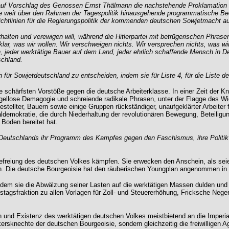
uf Vorschlag des Genossen Ernst Thälmann die nachstehende Proklamation zu
ine weit über den Rahmen der Tagespolitik hinausgehende programmatische Be
chtlinien für die Regierungspolitik der kommenden deutschen Sowjetmacht au
en und verewigen will, während die Hitlerpartei mit betrügerischen Phrasen e
, was wir wollen. Wir verschweigen nichts. Wir versprechen nichts, was wir ni
en, jeder werktätige Bauer auf dem Land, jeder ehrlich schaffende Mensch in D
schland.
ch für Sowjetdeutschland zu entscheiden, indem sie für Liste 4, für die Liste
e schärfsten Vorstöße gegen die deutsche Arbeiterklasse. In einer Zeit der K
gellose Demagogie und schreiende radikale Phrasen, unter der Flagge des Wi
estellter, Bauern sowie einige Gruppen rückständiger, unaufgeklärter Arbeiter f
ialdemokratie, die durch Niederhaltung der revolutionären Bewegung, Beteiligung
 Boden bereitet hat.
 Deutschlands ihr Programm des Kampfes gegen den Faschismus, ihre Politik 
e Befreiung des deutschen Volkes kämpfen. Sie erwecken den Anschein, als s
. Die deutsche Bourgeoisie hat den räuberischen Youngplan angenommen in de
ndem sie die Abwälzung seiner Lasten auf die werktätigen Massen dulden und f
tagsfraktion zu allen Vorlagen für Zoll- und Steuererhöhung, Fricksche Nege
und Existenz des werktätigen deutschen Volkes meistbietend an die Imperial
kersknechte der deutschen Bourgeoisie, sondern gleichzeitig die freiwilligen