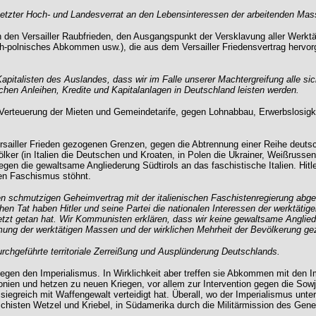
esetzter Hoch- und Landesverrat an den Lebensinteressen der arbeitenden Ma
n Versailler Raubfrieden, den Ausgangspunkt der Versklavung aller Werktäti
ch-polnisches Abkommen usw.), die aus dem Versailler Friedensvertrag hervo
 Kapitalisten des Auslandes, dass wir im Falle unserer Machtergreifung alle si
schen Anleihen, Kredite und Kapitalanlagen in Deutschland leisten werden.
Verteuerung der Mieten und Gemeindetarife, gegen Lohnabbau, Erwerbslosigke
rsailler Frieden gezogenen Grenzen, gegen die Abtrennung einer Reihe deutsc
lker (in Italien die Deutschen und Kroaten, in Polen die Ukrainer, Weißruss
gegen die gewaltsame Angliederung Südtirols an das faschistische Italien. Hit
hen Faschismus stöhnt.
en schmutzigen Geheimvertrag mit der italienischen Faschistenregierung abge
hen Tat haben Hitler und seine Partei die nationalen Interessen der werktäti
etzt getan hat. Wir Kommunisten erklären, dass wir keine gewaltsame Anglied
mung der werktätigen Massen und der wirklichen Mehrheit der Bevölkerung gez
rchgeführte territoriale Zerreißung und Ausplünderung Deutschlands.
gegen den Imperialismus. In Wirklichkeit aber treffen sie Abkommen mit den I
lonien und hetzen zu neuen Kriegen, vor allem zur Intervention gegen die Sowj
n siegreich mit Waffengewalt verteidigt hat. Überall, wo der Imperialismus un
schisten Wetzel und Kriebel, in Südamerika durch die Militärmission des Gene