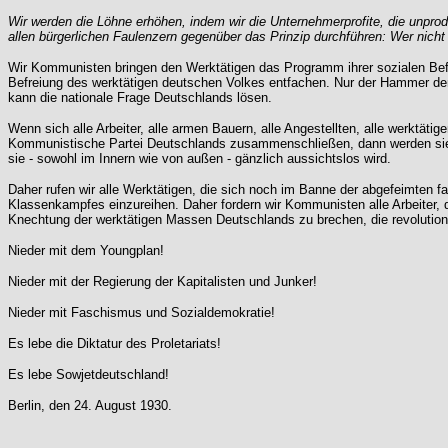
Wir werden die Löhne erhöhen, indem wir die Unternehmerprofite, die unpro
allen bürgerlichen Faulenzern gegenüber das Prinzip durchführen: Wer nicht a
Wir Kommunisten bringen den Werktätigen das Programm ihrer sozialen Befr
Befreiung des werktätigen deutschen Volkes entfachen. Nur der Hammer der 
kann die nationale Frage Deutschlands lösen.
Wenn sich alle Arbeiter, alle armen Bauern, alle Angestellten, alle werktät
Kommunistische Partei Deutschlands zusammenschließen, dann werden sie ei
sie - sowohl im Innern wie von außen - gänzlich aussichtslos wird.
Daher rufen wir alle Werktätigen, die sich noch im Banne der abgefeimten f
Klassenkampfes einzureihen. Daher fordern wir Kommunisten alle Arbeiter, di
Knechtung der werktätigen Massen Deutschlands zu brechen, die revolutionä
Nieder mit dem Youngplan!
Nieder mit der Regierung der Kapitalisten und Junker!
Nieder mit Faschismus und Sozialdemokratie!
Es lebe die Diktatur des Proletariats!
Es lebe Sowjetdeutschland!
Berlin, den 24. August 1930.