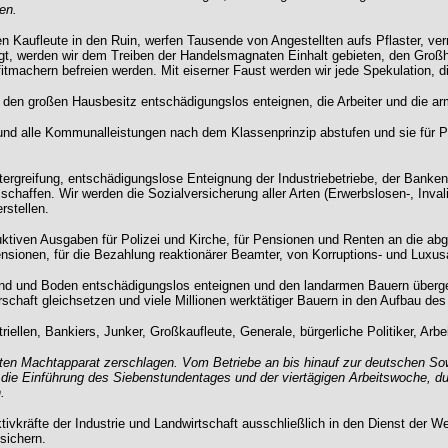
en.
nen Kaufleute in den Ruin, werfen Tausende von Angestellten aufs Pflaster, v
t, werden wir dem Treiben der Handelsmagnaten Einhalt gebieten, den Großh
ofitmachern befreien werden. Mit eiserner Faust werden wir jede Spekulation, 
 den großen Hausbesitz entschädigungslos enteignen, die Arbeiter und die ar
l und alle Kommunalleistungen nach dem Klassenprinzip abstufen und sie für 
ergreifung, entschädigungslose Enteignung der Industriebetriebe, der Banke
chaffen. Wir werden die Sozialversicherung aller Arten (Erwerbslosen-, Invali
rstellen.
ktiven Ausgaben für Polizei und Kirche, für Pensionen und Renten an die ab
ensionen, für die Bezahlung reaktionärer Beamter, von Korruptions- und Luxus
rund und Boden entschädigungslos enteignen und den landarmen Bauern überg
rschaft gleichsetzen und viele Millionen werktätiger Bauern in den Aufbau de
ellen, Bankiers, Junker, Großkaufleute, Generale, bürgerliche Politiker, Arbei
 Machtapparat zerschlagen. Vom Betriebe an bis hinauf zur deutschen Sowjet
h die Einführung des Siebenstundentages und der viertägigen Arbeitswoche, du
.
ivkräfte der Industrie und Landwirtschaft ausschließlich in den Dienst der W
 sichern.