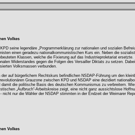
hen Volkes
KPD seine legendäre „Programmerklärung zur nationalen und sozialen Befreiu
en einen geradezu nationalkommunistischen Kurs ein. Neben die sozialistis
usgebeuteten Klassen, welche die Fixierung auf das Industrieproletariat erset
nalen Widerstandes gegen die Folgen des Versailler Diktats zu setzen. Dabei 
arisierten Volksmassen verbunden.
n der auf bürgerlichem Rechtskurs befindlichen NSDAP-Führung um den kleinbü
nalrevolutionären Grauzone zwischen KPD und NSDAP eine dezidiert nationalbol
nd damit die politische Basis des deutschen Kommunismus zu verbreitern. Wie
tischen „Aufbruch“-Arbeitskreise zeigt, eine nicht ganz aussichtslose Hoffnu
nicht nur die Wähler der NSDAP stimmten in der Endzeit der Weimarer Republik
hen Volkes