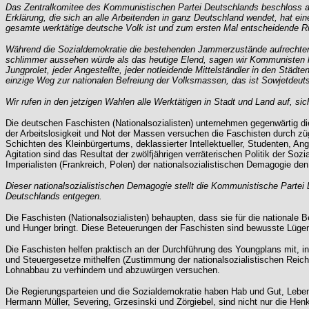
Das Zentralkomitee des Kommunistischen Partei Deutschlands beschloss a
Erklärung, die sich an alle Arbeitenden in ganz Deutschland wendet, hat e
gesamte werktätige deutsche Volk ist und zum ersten Mal entscheidende Ri
Während die Sozialdemokratie die bestehenden Jammerzustände aufrechterhalt
schlimmer aussehen würde als das heutige Elend, sagen wir Kommunisten klar
Jungprolet, jeder Angestellte, jeder notleidende Mittelständler in den Städt
einzige Weg zur nationalen Befreiung der Volksmassen, das ist Sowjetdeut
Wir rufen in den jetzigen Wahlen alle Werktätigen in Stadt und Land auf, si
Die deutschen Faschisten (Nationalsozialisten) unternehmen gegenwärtig di
der Arbeitslosigkeit und Not der Massen versuchen die Faschisten durch zü
Schichten des Kleinbürgertums, deklassierter Intellektueller, Studenten, Ang
Agitation sind das Resultat der zwölfjährigen verräterischen Politik der Soz
Imperialisten (Frankreich, Polen) der nationalsozialistischen Demagogie den
Dieser nationalsozialistischen Demagogie stellt die Kommunistische Partei
Deutschlands entgegen.
Die Faschisten (Nationalsozialisten) behaupten, dass sie für die national
und Hunger bringt. Diese Beteuerungen der Faschisten sind bewusste Lügen
Die Faschisten helfen praktisch an der Durchführung des Youngplans mit, i
und Steuergesetze mithelfen (Zustimmung der nationalsozialistischen Reichs
Lohnabbau zu verhindern und abzuwürgen versuchen.
Die Regierungsparteien und die Sozialdemokratie haben Hab und Gut, Leben 
Hermann Müller, Severing, Grzesinski und Zörgiebel, sind nicht nur die Hen