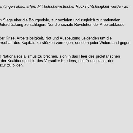
ahlungen abschaffen. Mit bolschewistischer Rücksichtslosigkeit werden wir
iege über die Bourgeoisie, zur sozialen und zugleich zur nationalen
nterdrückung zerschlagen. Nur die soziale Revolution der Arbeiterklasse
 der Krise, Arbeitslosigkeit, Not und Ausbeutung Leidenden um die
rrschaft des Kapitals zu stürzen vermögen, sondern jeder Widerstand gegen
m Nationalsozialismus zu brechen, sich in das Heer des proletarischen
er Koalitionspolitik, des Versailler Friedens, des Youngplans, der
tur zu bilden.