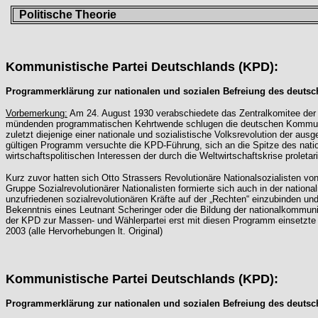
Politische Theorie
Kommunistische Partei Deutschlands (KPD):
Programmerklärung zur nationalen und sozialen Befreiung des deutsc
Vorbemerkung:
Am 24. August 1930 verabschiedete das Zentralkomitee der 
mündenden programmatischen Kehrtwende schlugen die deutschen Kommunist
zuletzt diejenige einer nationale und sozialistische Volksrevolution der a
gültigen Programm versuchte die KPD-Führung, sich an die Spitze des natio
wirtschaftspolitischen Interessen der durch die Weltwirtschaftskrise prolet
Kurz zuvor hatten sich Otto Strassers Revolutionäre Nationalsozialisten vo
Gruppe Sozialrevolutionärer Nationalisten formierte sich auch in der natio
unzufriedenen sozialrevolutionären Kräfte auf der „Rechten“ einzubinden u
Bekenntnis eines Leutnant Scheringer oder die Bildung der nationalkommunis
der KPD zur Massen- und Wählerpartei erst mit diesen Programm einsetzte - 
2003 (alle Hervorhebungen lt. Original)
Kommunistische Partei Deutschlands (KPD):
Programmerklärung zur nationalen und sozialen Befreiung des deutsc