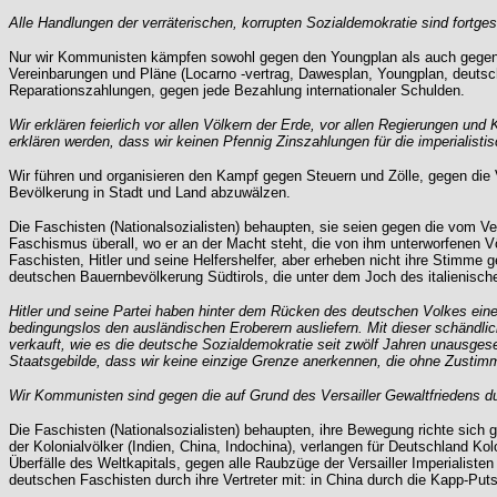
Alle Handlungen der verräterischen, korrupten Sozialdemokratie sind fortg
Nur wir Kommunisten kämpfen sowohl gegen den Youngplan als auch gegen de
Vereinbarungen und Pläne (Locarno -vertrag, Dawesplan, Youngplan, deuts
Reparationszahlungen, gegen jede Bezahlung internationaler Schulden.
Wir erklären feierlich vor allen Völkern der Erde, vor allen Regierungen und
erklären werden, dass wir keinen Pfennig Zinszahlungen für die imperialisti
Wir führen und organisieren den Kampf gegen Steuern und Zölle, gegen die 
Bevölkerung in Stadt und Land abzuwälzen.
Die Faschisten (Nationalsozialisten) behaupten, sie seien gegen die vom Ve
Faschismus überall, wo er an der Macht steht, die von ihm unterworfenen Vö
Faschisten, Hitler und seine Helfershelfer, aber erheben nicht ihre Stimme 
deutschen Bauernbevölkerung Südtirols, die unter dem Joch des italienisc
Hitler und seine Partei haben hinter dem Rücken des deutschen Volkes ein
bedingungslos den ausländischen Eroberern ausliefern. Mit dieser schändlic
verkauft, wie es die deutsche Sozialdemokratie seit zwölf Jahren unausges
Staatsgebilde, dass wir keine einzige Grenze anerkennen, die ohne Zustim
Wir Kommunisten sind gegen die auf Grund des Versailler Gewaltfriedens du
Die Faschisten (Nationalsozialisten) behaupten, ihre Bewegung richte sich 
der Kolonialvölker (Indien, China, Indochina), verlangen für Deutschland Ko
Überfälle des Weltkapitals, gegen alle Raubzüge der Versailler Imperialiste
deutschen Faschisten durch ihre Vertreter mit: in China durch die Kapp-Put