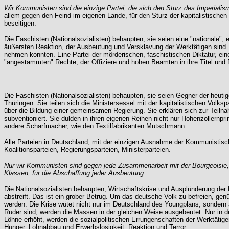
Wir Kommunisten sind die einzige Partei, die sich den Sturz des Imperialis
allem gegen den Feind im eigenen Lande, für den Sturz der kapitalistischen
beseitigen.
Die Faschisten (Nationalsozialisten) behaupten, sie seien eine "nationale", ei
äußersten Reaktion, der Ausbeutung und Versklavung der Werktätigen sind. 
nehmen konnten. Eine Partei der mörderischen, faschistischen Diktatur, ein
"angestammten" Rechte, der Offiziere und hohen Beamten in ihre Titel und 
Die Faschisten (Nationalsozialisten) behaupten, sie seien Gegner der heuti
Thüringen. Sie teilen sich die Ministersessel mit der kapitalistischen Volk
über die Bildung einer gemeinsamen Regierung. Sie erklären sich zur Teilnah
subventioniert. Sie dulden in ihren eigenen Reihen nicht nur Hohenzollernpr
andere Scharfmacher, wie den Textilfabrikanten Mutschmann.
Alle Parteien in Deutschland, mit der einzigen Ausnahme der Kommunistische
Koalitionsparteien, Regierungsparteien, Ministerparteien.
Nur wir Kommunisten sind gegen jede Zusammenarbeit mit der Bourgeoisie, f
Klassen, für die Abschaffung jeder Ausbeutung.
Die Nationalsozialisten behaupten, Wirtschaftskrise und Ausplünderung der 
abstreift. Das ist ein grober Betrug. Um das deutsche Volk zu befreien, ge
werden. Die Krise wütet nicht nur im Deutschland des Youngplans, sondern a
Ruder sind, werden die Massen in der gleichen Weise ausgebeutet. Nur in der
Löhne erhöht, werden die sozialpolitischen Errungenschaften der Werktätig
Hunger, Lohnabbau und Erwerbslosigkeit, Reaktion und Terror.