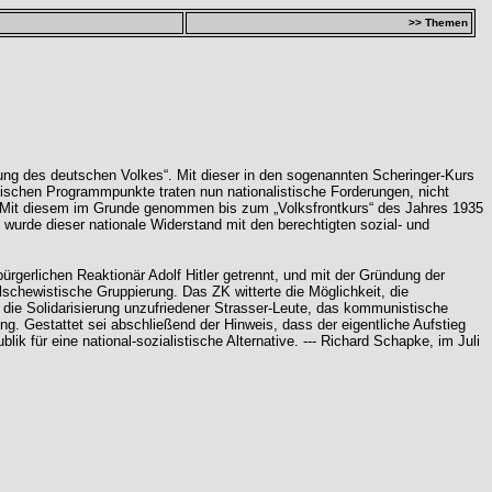
>> Themen
ng des deutschen Volkes“. Mit dieser in den sogenannten Scheringer-Kurs
chen Programmpunkte traten nun nationalistische Forderungen, nicht
zte. Mit diesem im Grunde genommen bis zum „Volksfrontkurs“ des Jahres 1935
wurde dieser nationale Widerstand mit den berechtigten sozial- und
rgerlichen Reaktionär Adolf Hitler getrennt, und mit der Gründung der
schewistische Gruppierung. Das ZK witterte die Möglichkeit, die
 die Solidarisierung unzufriedener Strasser-Leute, das kommunistische
ng. Gestattet sei abschließend der Hinweis, dass der eigentliche Aufstieg
 für eine national-sozialistische Alternative. --- Richard Schapke, im Juli