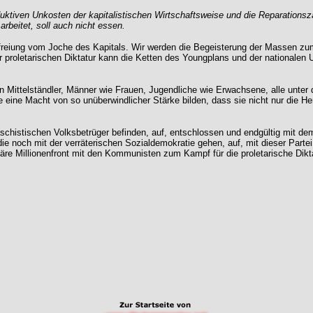
duktiven Unkosten der kapitalistischen Wirtschaftsweise und die Reparationsz
rbeitet, soll auch nicht essen.
eiung vom Joche des Kapitals. Wir werden die Begeisterung der Massen zum S
proletarischen Diktatur kann die Ketten des Youngplans und der nationalen U
igen Mittelständler, Männer wie Frauen, Jugendliche wie Erwachsene, alle unter
ne Macht von so unüberwindlicher Stärke bilden, dass sie nicht nur die He
aschistischen Volksbetrüger befinden, auf, entschlossen und endgültig mit de
e noch mit der verräterischen Sozialdemokratie gehen, auf, mit dieser Partei d
re Millionenfront mit den Kommunisten zum Kampf für die proletarische Dikta