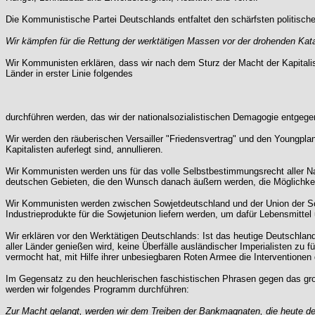
Die Kommunistische Partei Deutschlands entfaltet den schärfsten politisch
Wir kämpfen für die Rettung der werktätigen Massen vor der drohenden Kat
Wir Kommunisten erklären, dass wir nach dem Sturz der Macht der Kapitalist
Länder in erster Linie folgendes
durchführen werden, das wir der nationalsozialistischen Demagogie entgegen
Wir werden den räuberischen Versailler "Friedensvertrag" und den Youngpla
Kapitalisten auferlegt sind, annullieren.
Wir Kommunisten werden uns für das volle Selbstbestimmungsrecht aller Nat
deutschen Gebieten, die den Wunsch danach äußern werden, die Möglichkei
Wir Kommunisten werden zwischen Sowjetdeutschland und der Union der Sozi
Industrieprodukte für die Sowjetunion liefern werden, um dafür Lebensmittel
Wir erklären vor den Werktätigen Deutschlands: Ist das heutige Deutschland
aller Länder genießen wird, keine Überfälle ausländischer Imperialisten zu 
vermocht hat, mit Hilfe ihrer unbesiegbaren Roten Armee die Interventionen
Im Gegensatz zu den heuchlerischen faschistischen Phrasen gegen das groß
werden wir folgendes Programm durchführen:
Zur Macht gelangt, werden wir dem Treiben der Bankmagnaten, die heute dem