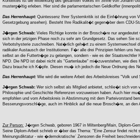
Kontextes ist die Mitwirkung des gesamten Volkes im Sinne von Johann Got
musterg�ltig erleben. Hier sind die parlamentarischen Geldkoffer (innenpoli
Das Herrenhaupt:
Quintessenz Ihrer Systemkritik ist die Einf�hrung von 
Gesetzgebung ansehen). Besteht Ihre Radikalit�t gegen�ber dem CDU-Stahl
J�rgen Schwab:
Vieles Richtige konnte in der Brosch�re nur angedeutet
sich in der jetzigen Phase noch zu sehr am Grundgesetz. Das sehen Sie sch
Verbotshysterie zuschreiben. Nat�rlich geh�rt zu einem Systemwechsel dreier
radikaler Austausch der Institutionen. F�r alle drei Prinzipien fehlen uns 
selbst an die Futtertr�ge zu gelangen, sondern - wie es der Staatsrechtler
NPD. Die NPD ist dabei nicht als "Gartenlaube" mi�zuverstehen, wie dies 
Dazu brauche ich K�pfe. Diesen mu� ich jedoch die Neue Ordnung des Neu
Das Herrenhaupt:
Wie wird die weitere Arbeit des Arbeitskreises "Volk un
J�rgen Schwab:
Wer sich selbst als Mitglied anbietet, schlie�t sich von 
Philosophie und Geschichte Referenzen vorzuweisen haben. Auch hier mu� 
empfohlen und vom Arbeitskreis in Abstimmung mit dem Parteivorstand berufe
Besserungsvorschl�ge, auch im Hinblick auf die neue Brosch�re, an den Ar
Zur Person:
J�rgen Schwab, geboren 1967 in Miltenberg/Main, Diplom-German
Seine Diplom-Arbeit schrieb er �ber das Thema: "Eine Zensur findet nicht
Meinungsdiktatur - wie �demokratische` Zensoren die Freiheit beschneiden" 