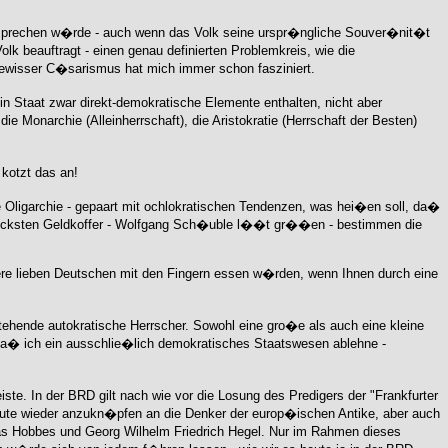
ntsprechen w�rde - auch wenn das Volk seine urspr�ngliche Souver�nit�t
k beauftragt - einen genau definierten Problemkreis, wie die
ewisser C�sarismus hat mich immer schon fasziniert.
in Staat zwar direkt-demokratische Elemente enthalten, nicht aber
ie Monarchie (Alleinherrschaft), die Aristokratie (Herrschaft der Besten)
 kotzt das an!
e Oligarchie - gepaart mit ochlokratischen Tendenzen, was hei�en soll, da�
 dicksten Geldkoffer - Wolfgang Sch�uble l��t gr��en - bestimmen die
ere lieben Deutschen mit den Fingern essen w�rden, wenn Ihnen durch eine
stehende autokratische Herrscher. Sowohl eine gro�e als auch eine kleine
, da� ich ein ausschlie�lich demokratisches Staatswesen ablehne -
te. In der BRD gilt nach wie vor die Losung des Predigers der "Frankfurter
eute wieder anzukn�pfen an die Denker der europ�ischen Antike, aber auch
as Hobbes und Georg Wilhelm Friedrich Hegel. Nur im Rahmen dieses