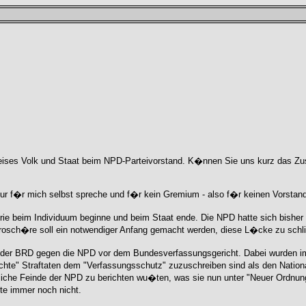
kreises Volk und Staat beim NPD-Parteivorstand. K�nnen Sie uns kurz das Zu
r f�r mich selbst spreche und f�r kein Gremium - also f�r keinen Vorstand 
eorie beim Individuum beginne und beim Staat ende. Die NPD hatte sich bis
 Brosch�re soll ein notwendiger Anfang gemacht werden, diese L�cke zu sch
e der BRD gegen die NPD vor dem Bundesverfassungsgericht. Dabei wurden im
rechte" Straftaten dem "Verfassungsschutz" zuzuschreiben sind als den Nation
liche Feinde der NPD zu berichten wu�ten, was sie nun unter "Neuer Ordnung
te immer noch nicht.