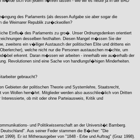
n w�rde sich von jedem f�hren lassen - wie wir es heute ja in der BRD
r�ngung des Parlaments (als dessen Aufgabe sie aber sogar die
in die Weimarer Republik zur�ckwollen?
liche Einflu� des Parlaments zu gro�. Unser Ordnungsdenken orientiert
 Bezeichnungen desselben festhalten. Diesen Mangel m�ssen Sie der
, zweitens ein v�lliger Austausch der politischen Elite und drittens ein
hold Oberlercher), welche nicht nur die Personen austauschen m�chte, um
Grund�bel erkennt. Daran m�ssen wir arbeiten - innerhalb wie au�erhalb der
nung. Revolutionen sind eine Sache von handlungsf�higen Minderheiten.
tarbeiter gebraucht?
den Gebieten der politischen Theorie und Systemlehre, Staatsrecht,
on Wollen herr�hrt. Mitglieder werden also ausschlie�lich von Dritten
Interessierte, ob mit oder ohne Parteiausweis, Kritik und
Kommunikations- und Politikwissenschaft an der Universit�t Bamberg.
ik Deutschland". Aus seiner Feder stammen die B�cher: "Die
rt 1999). Er ist Mitherausgeber von "1848 - Erbe und Auftrag" (Graz 1998).