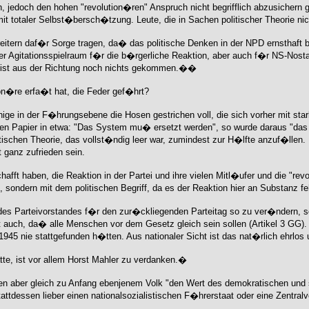
 jedoch den hohen "revolution�ren" Anspruch nicht begrifflich abzusichern ge
it totaler Selbst�bersch�tzung. Leute, die in Sachen politischer Theorie n
treitern daf�r Sorge tragen, da� das politische Denken in der NPD ernsthaft b
 der Agitationsspielraum f�r die b�rgerliche Reaktion, aber auch f�r NS-Nostalg
 ist aus der Richtung noch nichts gekommen.��
ion�re erfa�t hat, die Feder gef�hrt?
nige in der F�hrungsebene die Hosen gestrichen voll, die sich vorher mit s
n Papier in etwa: "Das System mu� ersetzt werden", so wurde daraus "das
tischen Theorie, das vollst�ndig leer war, zumindest zur H�lfte anzuf�llen.
ganz zufrieden sein.
afft haben, die Reaktion in der Partei und ihre vielen Mitl�ufer und die "re
sondern mit dem politischen Begriff, da es der Reaktion hier an Substanz feh
s des Parteivorstandes f�r den zur�ckliegenden Parteitag so zu ver�ndern, 
auch, da� alle Menschen vor dem Gesetz gleich sein sollen (Artikel 3 GG). 
45 nie stattgefunden h�tten. Aus nationaler Sicht ist das nat�rlich ehrlos 
te, ist vor allem Horst Mahler zu verdanken.�
n aber gleich zu Anfang ebenjenem Volk "den Wert des demokratischen und s
tdessen lieber einen nationalsozialistischen F�hrerstaat oder eine Zentralv