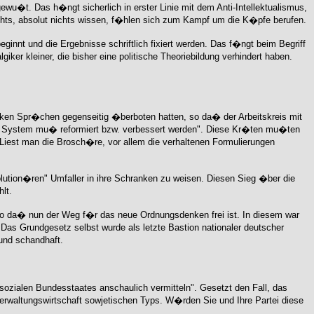
wu�t. Das h�ngt sicherlich in erster Linie mit dem Anti-Intellektualismus,
ichts, absolut nichts wissen, f�hlen sich zum Kampf um die K�pfe berufen.
eginnt und die Ergebnisse schriftlich fixiert werden. Das f�ngt beim Begriff
iker kleiner, die bisher eine politische Theoriebildung verhindert haben.
tarken Spr�chen gegenseitig �berboten hatten, so da� der Arbeitskreis mit
 System mu� reformiert bzw. verbessert werden". Diese Kr�ten mu�ten
 Liest man die Brosch�re, vor allem die verhaltenen Formulierungen
volution�ren" Umfaller in ihre Schranken zu weisen. Diesen Sieg �ber die
lt.
so da� nun der Weg f�r das neue Ordnungsdenken frei ist. In diesem war
Das Grundgesetz selbst wurde als letzte Bastion nationaler deutscher
und schandhaft.
ozialen Bundesstaates anschaulich vermitteln". Gesetzt den Fall, das
erwaltungswirtschaft sowjetischen Typs. W�rden Sie und Ihre Partei diese