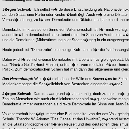
J�rgen Schwab:
Ich selbst w�rde diese Entscheidung als Nationaldemokr
auf den Staat, eine Partei oder Kirche �bertr�gt. Auch w�re eine Diktatur
Verausl�nderung, zu l�sen. Demokratie und Diktatur sind ja keine dicho
Demokratie im klassischen Sinne von Volksherrschaft ist f�r mich wichtig, 
ausschlie�lich demokratisch strukturiert sein. Im Sinne von Aristoteles w�re
und die Demokratie (Mitbestimmung aller Staatsb�rger) in ein ausgewogene
Heute jedoch ist "Demokratie" eine heilige Kuh - auch f�r die "verfassungstr
Dabei wird f�lschlicherweise Demokratie mit Liberalismus gleichgesetzt. B
das "Gro�e Geld" (Horst Mahler), unterst�tzt vom medialen P�bel, herrs
Politik. Zum demokratischen Schein hat man dann das allgemeine und glei
Das Herrenhaupt:
Wie l��t sich denn der Wille des Souver�ns im Zeitalte
Medienkampagne die Sch�dlichkeit von Bestecken eingeredet w�rde?
J�rgen Schwab:
Das ist zwar grunds�tzlich richtig, doch zu reaktion�r g
Zahl an Menschen wie auch ein Alleinherrscher sind m�glicherweise manipul
Demokratie immer verstanden als direkte Demokratie im Sinne von Jean-Jac
Volksherrschaft ben�tigt immer eine Bildungselite, von der das Volk geist
Schule" Theodor W. Adorno: "Das Ganze ist das Unwahre", w�hrend Aristot
an die Staatsphilosophie der fr�hen Neuzeit und des deutschen Idealismu