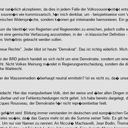
at nat�rlich akzeptieren, da dies in jedem Falle der Volkssouver�nit�t e
, souver�n wie kommissarisch, f�r mich denkbar, um - beispielsweise vom Vol
tomischen Widerspr�che, sondern k�nnen gut miteinander harmonieren. Ein g
um die Identit�t von Regierten und Regierenden zu erreichen, jedoch sollte e
 eine gemischte Verfassung anzustreben, in der - in klassischer Definition - d
s Verh�ltnis gebracht werden sollen.
eue Rechte". Jeder Idiot ist heute "Demokrat". Das ist richtig widerlich. Mich
ei der BRD jedoch handelt es sich nicht um eine Demokratie, sondern um ein
cht. Nicht Volkes Meinung m�ndet in Regierungsentscheidung, sondern die
che Wahlrecht.
r der Massenmedien �berhaupt neutral ermitteln? Ist es nicht so, da� uns
edacht: Hier das manipulierbare Volk, dort der weise und �ber allen Dingen 
ierbar und vor Fehlentscheidungen nicht gefeit. Ich habe bereits dargelegt
ques Rousseau, der Demokratie f�r nicht repr�sentierbar hielt.
ig gef�hrt wird. Bildung immer verstanden im deutschen und europ�ischen Geis
eles wu�te, da� das Ganze mehr ist als die Summe seiner Teile. Es gilt h
s. Um nur vier Namen zu nennen: An Niccol� Machiavelli, Jean Bodin, Thom