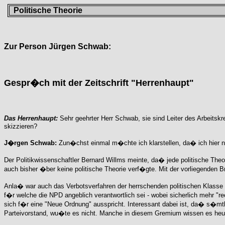
Politische Theorie
Zur Person Jürgen Schwab:
Gespr�ch mit der Zeitschrift "Herrenhaupt"
Das Herrenhaupt:
Sehr geehrter Herr Schwab, sie sind Leiter des Arbeits
skizzieren?
J�rgen Schwab:
Zun�chst einmal m�chte ich klarstellen, da� ich hier nu
Der Politikwissenschaftler Bernard Willms meinte, da� jede politische Th
auch bisher �ber keine politische Theorie verf�gte. Mit der vorliegenden
Anla� war auch das Verbotsverfahren der herrschenden politischen Klass
f�r welche die NPD angeblich verantwortlich sei - wobei sicherlich mehr "
sich f�r eine "Neue Ordnung" ausspricht. Interessant dabei ist, da� s�mt
Parteivorstand, wu�te es nicht. Manche in diesem Gremium wissen es heu