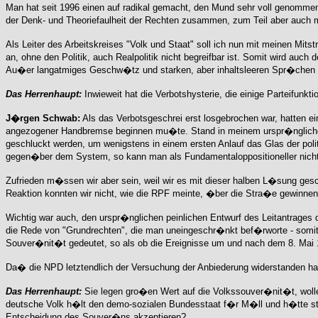
Man hat seit 1996 einen auf radikal gemacht, den Mund sehr voll genommen,
der Denk- und Theoriefaulheit der Rechten zusammen, zum Teil aber auch m
Als Leiter des Arbeitskreises "Volk und Staat" soll ich nun mit meinen Mits
an, ohne den Politik, auch Realpolitik nicht begreifbar ist. Somit wird auch
Au�er langatmiges Geschw�tz und starken, aber inhaltsleeren Spr�chen
Das Herrenhaupt:
Inwieweit hat die Verbotshysterie, die einige Parteifunkt
J�rgen Schwab:
Als das Verbotsgeschrei erst losgebrochen war, hatten ei
angezogener Handbremse beginnen mu�te. Stand in meinem urspr�ngliche
geschluckt werden, um wenigstens in einem ersten Anlauf das Glas der poli
gegen�ber dem System, so kann man als Fundamentaloppositioneller nicht 
Zufrieden m�ssen wir aber sein, weil wir es mit dieser halben L�sung gesch
Reaktion konnten wir nicht, wie die RPF meinte, �ber die Stra�e gewinnen, 
Wichtig war auch, den urspr�nglichen peinlichen Entwurf des Leitantrage
die Rede von "Grundrechten", die man uneingeschr�nkt bef�rworte - somit 
Souver�nit�t gedeutet, so als ob die Ereignisse um und nach dem 8. Mai 19
Da� die NPD letztendlich der Versuchung der Anbiederung widerstanden hat
Das Herrenhaupt:
Sie legen gro�en Wert auf die Volkssouver�nit�t, wolle
deutsche Volk h�lt den demo-sozialen Bundesstaat f�r M�ll und h�tte stat
Entscheidung des Souver�ns akzeptieren?