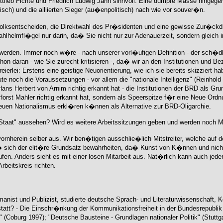
tlieb Fichte und Friedrich Ludwig Jahn sinnvoll. Eine dumpfe Masse hingege
tisch) und die alliierten Sieger (au�enpolitisch) nach wie vor souver�n.
Volksentscheiden, die Direktwahl des Pr�sidenten und eine gewisse Zur�ckd
helmfl�gel nur darin, da� Sie nicht nur zur Adenauerzeit, sondern gleich 
 werden. Immer noch w�re - nach unserer vorl�ufigen Definition - der sch�d
on daran - wie Sie zurecht kritisieren -, da� wir an den Institutionen und
lei: Erstens eine geistige Neuorientierung, wie ich sie bereits skizziert habe
heute noch die Voraussetzungen - vor allem die "nationale Intelligenz" (Rein
 Hans Herbert von Arnim richtig erkannt hat - die Institutionen der BRD als 
Horst Mahler richtig erkannt hat, sondern als Speerspitze f�r eine Neue Ord
en Nationalismus erkl�ren k�nnen als Alternative zur BRD-Oligarchie.
d Staat" aussehen? Wird es weitere Arbeitssitzungen geben und werden noch Mi
vornherein selber aus. Wir ben�tigen ausschlie�lich Mitstreiter, welche auf 
sich der elit�re Grundsatz bewahrheiten, da� Kunst von K�nnen und nicht v
n. Anders sieht es mit einer losen Mitarbeit aus. Nat�rlich kann auch jeder 
beitskreis richten.
ist und Publizist, studierte deutsche Sprach- und Literaturwissenschaft, 
 statt? - Die Einschr�nkung der Kommunikationsfreiheit in der Bundesrepubl
(Coburg 1997); "Deutsche Bausteine - Grundlagen nationaler Politik" (Stuttga