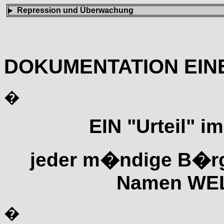
Repression und Überwachung
DOKUMENTATION EIN
�
EIN "Urteil" 
jeder m�ndige B�rge
Namen WEL
�