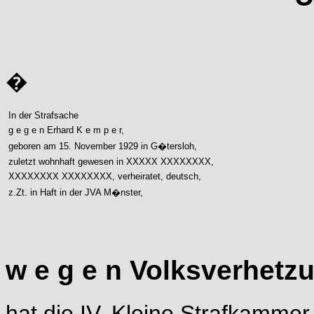
�
In der Strafsache
g e g e n Erhard K e m p e r,
geboren am 15. November 1929 in G�tersloh,
zuletzt wohnhaft gewesen in XXXXX XXXXXXXX,
XXXXXXXX XXXXXXXX, verheiratet, deutsch,
z.Zt. in Haft in der JVA M�nster,
w e g e n Volksverhetz
hat die IV. Kleine Strafkamme