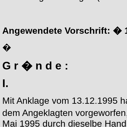
Angewendete Vorschrift: � 
�
G r � n d e :
I.
Mit Anklage vom 13.12.1995 h
dem Angeklagten vorgeworfen,
Mai 1995 durch dieselbe Handl