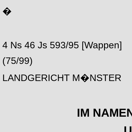
�
4 Ns 46 Js 593/95 [Wappen]
(75/99)
LANDGERICHT M�NSTER
IM NAME
U