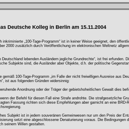
as Deutsche Kolleg in Berlin am 15.11.2004
 inkriminierte „100-Tage-Programm“ ist in keiner Weise geeignet, den öffent
ober 2000 zusätzlich durch Veröffentlichung im elektronischen Weltnetz allge
 Deutschland lebenden Ausländern jegliche Grundrechte“, ist frei erfunden. Di
he Subjekte sind, die Ausländer aber Objekte, d.h. der politische Gegenstand, 
e gemäß 100-Tage-Programm „im Falle der nicht freiwilligen Ausreise aus Deut
“, ist aus folgenden Gründen widersinnig:
eruhende Anordnung oder der Träger der gebietshoheitlichen Gewalt dies befi
, wenn der Befehl für diesen Fall eine Strafe androhte. Die strafgesetzliche G
agten Fassung richten sich diese Empfehlungen aber garnicht an eine BRD-
hsregierung.
sches Subjekt ist in jedem souveränen Gemeinwesen nur um den Preis der Ent
lisierung setzt eine abgeschlossene Denaturierung voraus. Die Bedingungen 
h seinem Willen gestalten.