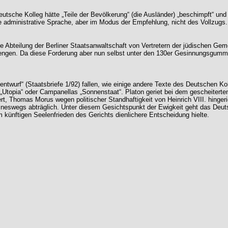
Deutsche Kolleg hätte „Teile der Bevölkerung“ (die Ausländer) „beschimpft“ u
e administrative Sprache, aber im Modus der Empfehlung, nicht des Vollzugs.
he Abteilung der Berliner Staatsanwaltschaft von Vertretern der jüdischen G
rengen. Da diese Forderung aber nun selbst unter den 130er Gesinnungsgum
f“ (Staatsbriefe 1/92) fallen, wie einige andere Texte des Deutschen Kolleg
 „Utopia“ oder Campanellas „Sonnenstaat“. Platon geriet bei dem gescheiterte
t, Thomas Morus wegen politischer Standhaftigkeit von Heinrich VIII. hingeri
ineswegs abträglich. Unter diesem Gesichtspunkt der Ewigkeit geht das Deuts
 künftigen Seelenfrieden des Gerichts dienlichere Entscheidung hielte.