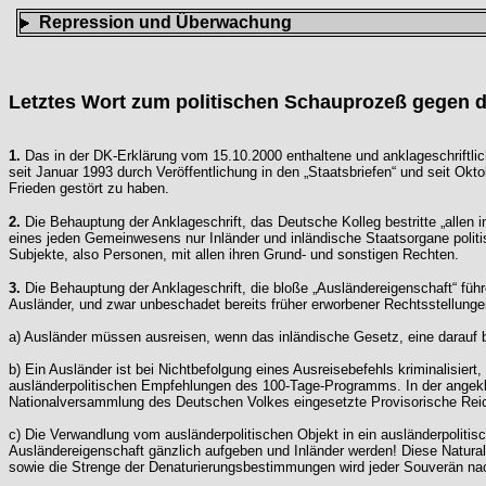
Repression und Überwachung
Letztes Wort zum politischen Schauprozeß gegen d
1.
Das in der DK-Erklärung vom 15.10.2000 enthaltene und anklageschriftlich
seit Januar 1993 durch Veröffentlichung in den „Staatsbriefen“ und seit Okt
Frieden gestört zu haben.
2.
Die Behauptung der Anklageschrift, das Deutsche Kolleg bestritte „allen in
eines jeden Gemeinwesens nur Inländer und inländische Staatsorgane politisc
Subjekte, also Personen, mit allen ihren Grund- und sonstigen Rechten.
3.
Die Behauptung der Anklageschrift, die bloße „Ausländereigenschaft“ führ
Ausländer, und zwar unbeschadet bereits früher erworbener Rechtsstellungen
a) Ausländer müssen ausreisen, wenn das inländische Gesetz, eine darauf b
b) Ein Ausländer ist bei Nichtbefolgung eines Ausreisebefehls kriminalisiert
ausländerpolitischen Empfehlungen des 100-Tage-Programms. In der angekl
Nationalversammlung des Deutschen Volkes eingesetzte Provisorische Reic
c) Die Verwandlung vom ausländerpolitischen Objekt in ein ausländerpoliti
Ausländereigenschaft gänzlich aufgeben und Inländer werden! Diese Natura
sowie die Strenge der Denaturierungsbestimmungen wird jeder Souverän nac