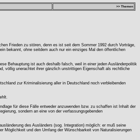
>> Themen
lichen Frieden zu stören, denn es ist seit dem Sommer 1992 durch Vorträge,
mein bekannt, ohne seitdem auch nur ein einziges Mal den öffentlichen
ese Behauptung ist auch deshalb falsch, weil in einer jeden Ausländerpolitik
völlig unerachtet ihrer gänzlich unstrittigen Eigenschaft als rechtliche
schland zur Kriminalisierung aller in Deutschland noch verbleibenden
ehlt.
rundlage für diese Fälle entweder anzuwenden bzw. zu schaffen ist Inhalt der
Regierung, sondern an eine von der verfassungsgebenden
ausländerung des Ausländers (sog. Integration) möglich: er muß seine
der Möglichkeit und den Umfang der Wünschbarkeit von Naturalisierungen