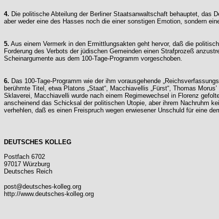
4.
Die politische Abteilung der Berliner Staatsanwaltschaft behauptet, das 
aber weder eine des Hasses noch die einer sonstigen Emotion, sondern ein
5.
Aus einem Vermerk in den Ermittlungsakten geht hervor, daß die politisc
Forderung des Verbots der jüdischen Gemeinden einen Strafprozeß anzust
Scheinargumente aus dem 100-Tage-Programm vorgeschoben.
6.
Das 100-Tage-Programm wie der ihm vorausgehende „Reichsverfassungsentwur
berühmte Titel, etwa Platons „Staat“, Macchiavellis „Fürst“, Thomas Morus’
Sklaverei, Macchiavelli wurde nach einem Regimewechsel in Florenz gefolter
anscheinend das Schicksal der politischen Utopie, aber ihrem Nachruhm ke
verhehlen, daß es einen Freispruch wegen erwiesener Unschuld für eine dem
DEUTSCHES KOLLEG
Postfach 6702
97017 Würzburg
Deutsches Reich
post@deutsches-kolleg.org
http://www.deutsches-kolleg.org