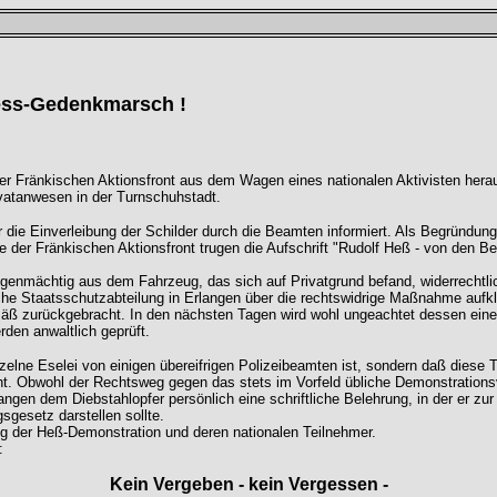
ess-Gedenkmarsch !
er Fränkischen Aktionsfront aus dem Wagen eines nationalen Aktivisten hera
ivatanwesen in der Turnschuhstadt.
die Einverleibung der Schilder durch die Beamten informiert. Als Begründung
 der Fränkischen Aktionsfront trugen die Aufschrift "Rudolf Heß - von den Bes
 eigenmächtig aus dem Fahrzeug, das sich auf Privatgrund befand, widerrechtl
che Staatsschutzabteilung in Erlangen über die rechtswidrige Maßnahme aufkl
äß zurückgebracht. In den nächsten Tagen wird wohl ungeachtet dessen eine 
den anwaltlich geprüft.
einzelne Eselei von einigen übereifrigen Polizeibeamten ist, sondern daß die
Obwohl der Rechtsweg gegen das stets im Vorfeld übliche Demonstrationsv
gen dem Diebstahlopfer persönlich eine schriftliche Belehrung, in der er zu
esetz darstellen sollte.
g der Heß-Demonstration und deren nationalen Teilnehmer.
:
Kein Vergeben - kein Vergessen -