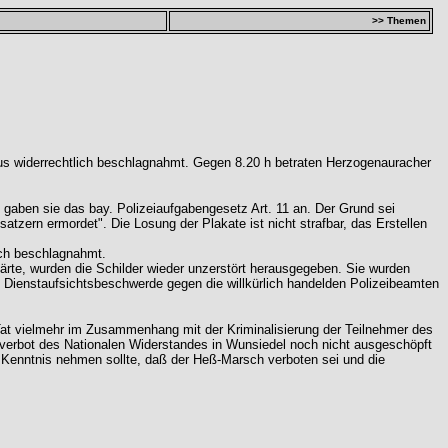
>> Themen
us widerrechtlich beschlagnahmt. Gegen 8.20 h betraten Herzogenauracher
 gaben sie das bay. Polizeiaufgabengesetz Art. 11 an. Der Grund sei
atzern ermordet". Die Losung der Plakate ist nicht strafbar, das Erstellen
ich beschlagnahmt.
ärte, wurden die Schilder wieder unzerstört herausgegeben. Sie wurden
Dienstaufsichtsbeschwerde gegen die willkürlich handelden Polizeibeamten
se Tat vielmehr im Zusammenhang mit der Kriminalisierung der Teilnehmer des
erbot des Nationalen Widerstandes in Wunsiedel noch nicht ausgeschöpft
r Kenntnis nehmen sollte, daß der Heß-Marsch verboten sei und die