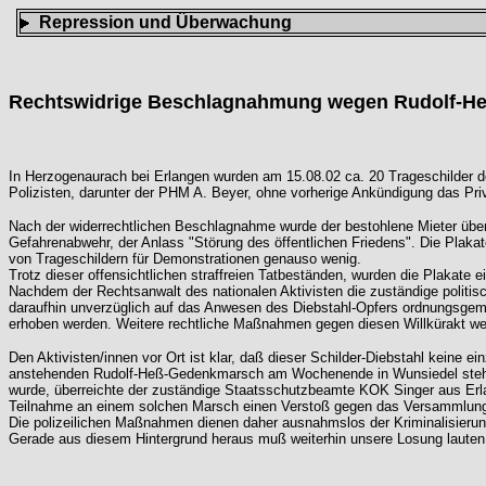
Repression und Überwachung
Rechtswidrige Beschlagnahmung wegen Rudolf-H
In Herzogenaurach bei Erlangen wurden am 15.08.02 ca. 20 Trageschilder d
Polizisten, darunter der PHM A. Beyer, ohne vorherige Ankündigung das Pr
Nach der widerrechtlichen Beschlagnahme wurde der bestohlene Mieter über 
Gefahrenabwehr, der Anlass "Störung des öffentlichen Friedens". Die Plakate
von Trageschildern für Demonstrationen genauso wenig.
Trotz dieser offensichtlichen straffreien Tatbeständen, wurden die Plakate
Nachdem der Rechtsanwalt des nationalen Aktivisten die zuständige politis
daraufhin unverzüglich auf das Anwesen des Diebstahl-Opfers ordnungsgem
erhoben werden. Weitere rechtliche Maßnahmen gegen diesen Willkürakt wer
Den Aktivisten/innen vor Ort ist klar, daß dieser Schilder-Diebstahl keine 
anstehenden Rudolf-Heß-Gedenkmarsch am Wochenende in Wunsiedel steht. 
wurde, überreichte der zuständige Staatsschutzbeamte KOK Singer aus Erlan
Teilnahme an einem solchen Marsch einen Verstoß gegen das Versammlungsg
Die polizeilichen Maßnahmen dienen daher ausnahmslos der Kriminalisierun
Gerade aus diesem Hintergrund heraus muß weiterhin unsere Losung lauten