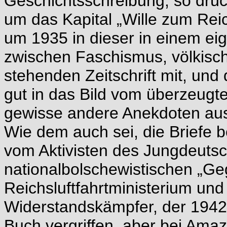
Geschichtsschreibung, so drü
um das Kapital „Wille zum Rei
um 1935 in dieser in einem ei
zwischen Faschismus, völkisch
stehenden Zeitschrift mit, und 
gut in das Bild vom überzeugt
gewisse andere Anekdoten aus 
Wie dem auch sei, die Briefe 
vom Aktivisten des Jungdeuts
nationalbolschewistischen „Geg
Reichsluftfahrtministerium un
Widerstandskämpfer, der 1942 
Buch vergriffen, aber bei Amazo