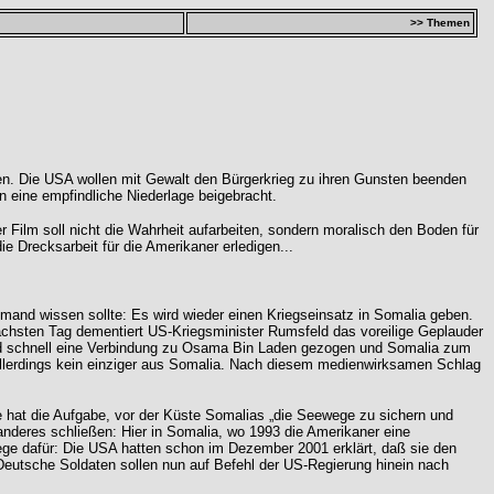
>> Themen
hen. Die USA wollen mit Gewalt den Bürgerkrieg zu ihren Gunsten beenden
 eine empfindliche Niederlage beigebracht.
 Film soll nicht die Wahrheit aufarbeiten, sondern moralisch den Boden für
e Drecksarbeit für die Amerikaner erledigen...
mand wissen sollte: Es wird wieder einen Kriegseinsatz in Somalia geben.
ächsten Tag dementiert US-Kriegsminister Rumsfeld das voreilige Geplauder
wird schnell eine Verbindung zu Osama Bin Laden gezogen und Somalia zum
allerdings kein einziger aus Somalia. Nach diesem medienwirksamen Schlag
e hat die Aufgabe, vor der Küste Somalias „die Seewege zu sichern und
anderes schließen: Hier in Somalia, wo 1993 die Amerikaner eine
lege dafür: Die USA hatten schon im Dezember 2001 erklärt, daß sie den
eutsche Soldaten sollen nun auf Befehl der US-Regierung hinein nach