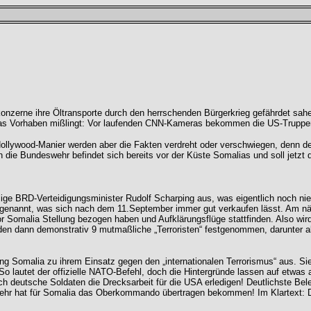
ölkonzerne ihre Öltransporte durch den herrschenden Bürgerkrieg gefährdet sa
. Das Vorhaben mißlingt: Vor laufenden CNN-Kameras bekommen die US-Truppen
ollywood-Manier werden aber die Fakten verdreht oder verschwiegen, denn der
die Bundeswehr befindet sich bereits vor der Küste Somalias und soll jetzt di
ge BRD-Verteidigungsminister Rudolf Scharping aus, was eigentlich noch nie
z“ genannt, was sich nach dem 11.September immer gut verkaufen lässt. Am n
vor Somalia Stellung bezogen haben und Aufklärungsflüge stattfinden. Also 
den dann demonstrativ 9 mutmaßliche „Terroristen“ festgenommen, darunter 
g Somalia zu ihrem Einsatz gegen den „internationalen Terrorismus“ aus. Si
 lautet der offizielle NATO-Befehl, doch die Hintergründe lassen auf etwas 
ich deutsche Soldaten die Drecksarbeit für die USA erledigen! Deutlichste Be
wehr hat für Somalia das Oberkommando übertragen bekommen! Im Klartext: D