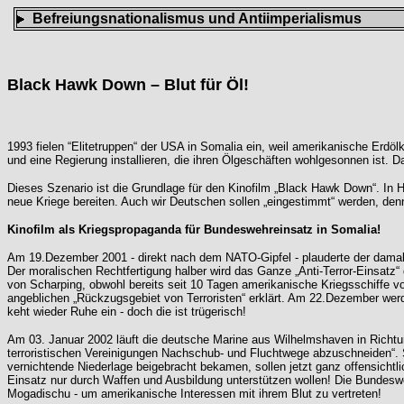
Befreiungsnationalismus und Antiimperialismus
Black Hawk Down – Blut für Öl!
1993 fielen “Elitetruppen“ der USA in Somalia ein, weil amerikanische Erd
und eine Regierung installieren, die ihren Ölgeschäften wohlgesonnen ist
Dieses Szenario ist die Grundlage für den Kinofilm „Black Hawk Down“. In H
neue Kriege bereiten. Auch wir Deutschen sollen „eingestimmt“ werden, denn 
Kinofilm als Kriegspropaganda für Bundeswehreinsatz in Somalia!
Am 19.Dezember 2001 - direkt nach dem NATO-Gipfel - plauderte der damali
Der moralischen Rechtfertigung halber wird das Ganze „Anti-Terror-Einsat
von Scharping, obwohl bereits seit 10 Tagen amerikanische Kriegsschiffe 
angeblichen „Rückzugsgebiet von Terroristen“ erklärt. Am 22.Dezember wer
keht wieder Ruhe ein - doch die ist trügerisch!
Am 03. Januar 2002 läuft die deutsche Marine aus Wilhelmshaven in Richtun
terroristischen Vereinigungen Nachschub- und Fluchtwege abzuschneiden“. So
vernichtende Niederlage beigebracht bekamen, sollen jetzt ganz offensichtl
Einsatz nur durch Waffen und Ausbildung unterstützen wollen! Die Bundes
Mogadischu - um amerikanische Interessen mit ihrem Blut zu vertreten!