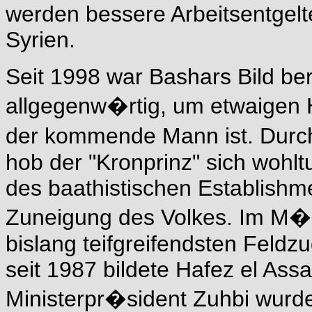
werden bessere Arbeitsentgelte
Syrien.
Seit 1998 war Bashars Bild be
allgegenw�rtig, um etwaigen 
der kommende Mann ist. Durc
hob der "Kronprinz" sich wohl
des baathistischen Establishm
Zuneigung des Volkes. Im M�rz
bislang teifgreifendsten Feldz
seit 1987 bildete Hafez el Ass
Ministerpr�sident Zuhbi wurde